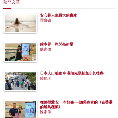
熱門文章
安心是人生最大的寶庫
譚寶碩
繪本界一顆閃亮新星
陳家偉
日本人口萎縮 中港須先謀劃免步其後塵
陸振球
種菜得愛 記一本好書──讀吳燕青的《在香港
的離島種菜》
陳家偉