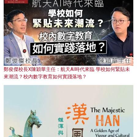
鄭俊傑校長X陳穎華主任：航天AI時代來臨 學校如何緊貼未
來潮流？校內數字教育如何實踐落地？