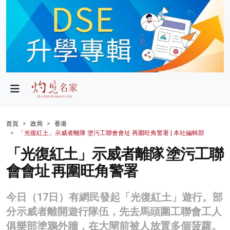
政局
教育
文化
財經
首頁
政局
香港
「光復紅土」示威者離隊 塗污工聯會會址 再圍旺角警署 | 本社編輯部
生活
「光復紅土」示威者離隊 塗污工聯
健康
會會址 再圍旺角警署
商業
今日（17日）有網民發起「光復紅土」遊行。部
科技
分示威者離開遊行隊伍，先去馬頭圍工聯會工人
影片
俱樂部塗鴉外牆，在大閘前被人放置多個菠蘿。