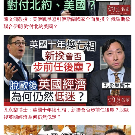
陳文鴻教授：美伊戰爭恐引伊斯蘭國家全面反撲？ 俄羅斯欲
聯合伊朗 對付北約美國？
孔永樂博士：英國十年換七相，新揆會否步前任後塵？脫歐
後英國經濟為何仍然低迷？