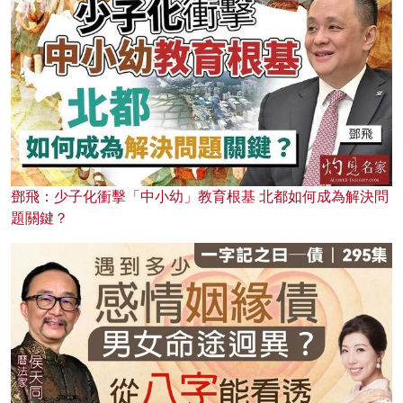
鄧飛：少子化衝擊「中小幼」教育根基 北都如何成為解決問
題關鍵？