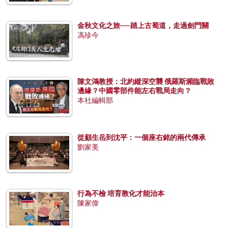
金秋文化之旅──踏上古蜀道，走過劍門關
馮珍今
陳文鴻教授：北約縱深空襲 俄羅斯瀕臨戰敗
邊緣？中國零部件能左右戰局走向？
本社編輯部
從顧生岳到沈平：一個座右銘的兩代傳承
劉家美
行為不檢 培育教化才能治本
陳家偉