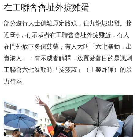
在工聯會會址外掟雞蛋
部分遊行人士偏離原定路線，往九龍城出發。接
近5時，有示威者在工聯會會址外掟雞蛋，有人
在門外放下多個菠蘿，有人大叫「六七暴動，出
賣港人」；有示威者解釋，放置菠蘿目的是諷刺
工聯會六七暴動時「掟菠蘿」（土製炸彈）的暴
力行為。