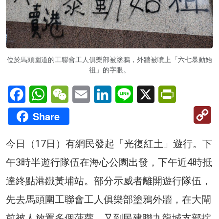
位於馬頭圍道的工聯會工人俱樂部被塗鴉，外牆被噴上「六七暴動始
祖」的字眼。
Facebook
WhatsApp
WeChat
Email
LinkedIn
Line
X
PrintFriendl
C
Share
Li
今日（17日）有網民發起「光復紅土」遊行。下
午3時半遊行隊伍在海心公園出發，下午近4時抵
達終點港鐵黃埔站。部分示威者離開遊行隊伍，
先去馬頭圍工聯會工人俱樂部塗鴉外牆，在大閘
前被人放置多個菠蘿，又到民建聯九龍城支部掟