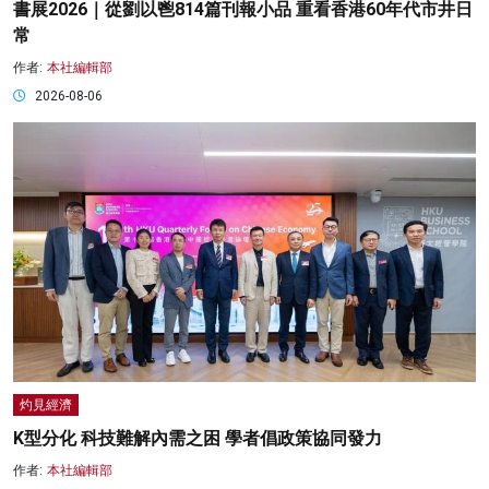
書展2026｜從劉以鬯814篇刊報小品 重看香港60年代市井日
常
作者:
本社編輯部
2026-08-06
灼見經濟
K型分化 科技難解內需之困 學者倡政策協同發力
作者:
本社編輯部