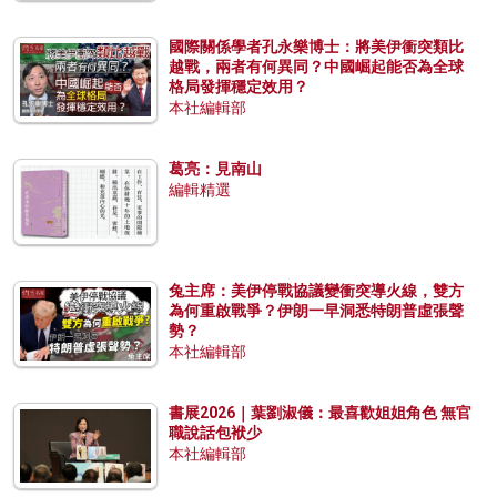
國際關係學者孔永樂博士：將美伊衝突類比
越戰，兩者有何異同？中國崛起能否為全球
格局發揮穩定效用？
本社編輯部
葛亮：見南山
編輯精選
兔主席：美伊停戰協議變衝突導火線，雙方
為何重啟戰爭？伊朗一早洞悉特朗普虛張聲
勢？
本社編輯部
書展2026｜葉劉淑儀：最喜歡姐姐角色 無官
職說話包袱少
本社編輯部