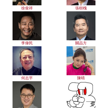
徐俊祥
張樹槐
李偉民
關品方
何志平
陳晴