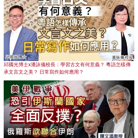
邱國光博士x潘詠儀校長：學習古文有何意義？ 粵語怎樣傳
承文言文之美？ 日常寫作如何應用？