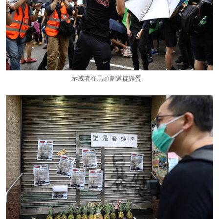
示威者在馬頭圍道掟雞蛋。