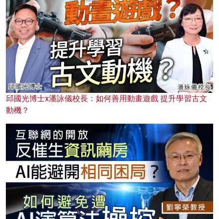
邱國光博士x潘詠儀校長：如何善用動畫遊戲 提升學習古文
動機？