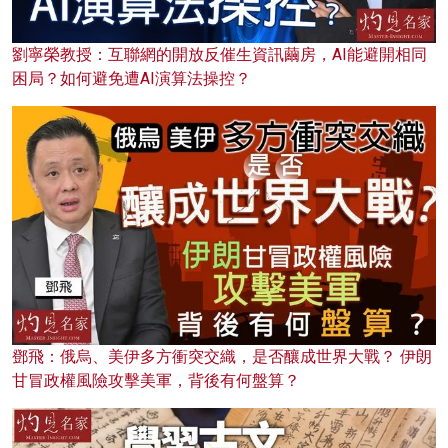
劉寧榮教授：互聯網的開放反催生資訊繭房，AI能避開相同
困局？如何避免遭AI演算法操控？
鄧飛：俄烏、美伊多方衝突交織，是否釀成世界大戰？ 伊朗
甘冒政權風險攻擊美軍，背後有何盤算？