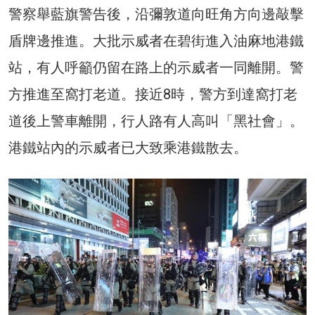
警察舉藍旗警告後，沿彌敦道向旺角方向邊敲擊
盾牌邊推進。大批示威者在碧街進入油麻地港鐵
站，有人呼籲仍留在路上的示威者一同離開。警
方推進至窩打老道。接近8時，警方到達窩打老
道後上警車離開，行人路有人高叫「黑社會」。
港鐵站內的示威者已大致乘港鐵散去。