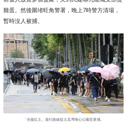
雞蛋。然後圍堵旺角警署，晚上7時警方清場，
暫時沒人被捕。
「光復紅土」遊行路線從土瓜灣海心公園至黃埔。