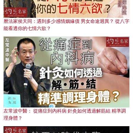
曆法家侯天同：遇到多少感情姻緣債 男女命途迥異？ 從八字
能看透你的七情六欲？
左常波中醫： 從痛症到內科病 針灸如何透過解筋結 精準調
理身體？