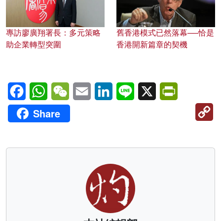
專訪廖廣翔署長：多元策略
舊香港模式已然落幕──恰是
助企業轉型突圍
香港開新篇章的契機
Facebook
WhatsApp
WeChat
Email
LinkedIn
Line
X
PrintFriendl
C
Share
Li