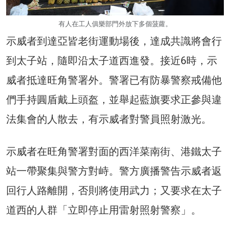
有人在工人俱樂部門外放下多個菠蘿。
示威者到達亞皆老街運動場後，達成共識將會行
到太子站，隨即沿太子道西進發。接近6時，示
威者抵達旺角警署外。警署已有防暴警察戒備他
們手持圓盾戴上頭盔，並舉起藍旗要求正參與違
法集會的人散去，有示威者對警員照射激光。
示威者在旺角警署對面的西洋菜南街、港鐵太子
站一帶聚集與警方對峙。警方廣播警告示威者返
回行人路離開，否則將使用武力；又要求在太子
道西的人群「立即停止用雷射照射警察」。