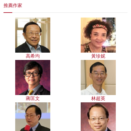
推薦作家
高希均
黃珍妮
蔣匡文
林超英