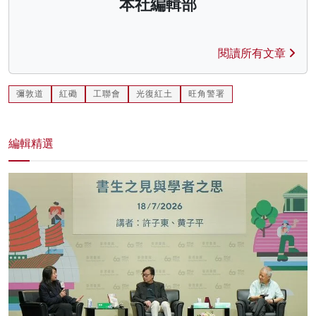
本社編輯部
閱讀所有文章
彌敦道
紅磡
工聯會
光復紅土
旺角警署
編輯精選