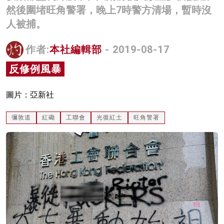
然後圍堵旺角警署，晚上7時警方清場，暫時沒
名家榜
人被捕。
灼見活動
作者:
本社編輯部
- 2019-08-17
關於我們
反修例風暴
圖片：亞新社
彌敦道
紅磡
工聯會
光復紅土
旺角警署