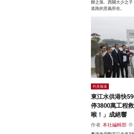
辦之孫、西關大少之子
道路的意義所在。
灼見報道
東江水供港快5
停3800萬工程
喉！」成絕響
作者:
本社編輯部
粵港政府剛簽訂未來3