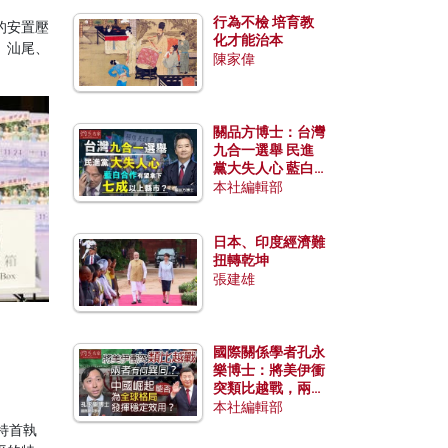
行為不檢 培育教
的安置壓
化才能治本
、汕尾、
陳家偉
關品方博士：台灣
九合一選舉 民進
黨大失人心 藍白
合作有望拿下七成
本社編輯部
以上縣市？
日本、印度經濟難
扭轉乾坤
張建雄
國際關係學者孔永
樂博士：將美伊衝
突類比越戰，兩者
有何異同？中國崛
本社編輯部
起能否為全球格局
特首執
發揮穩定效用？