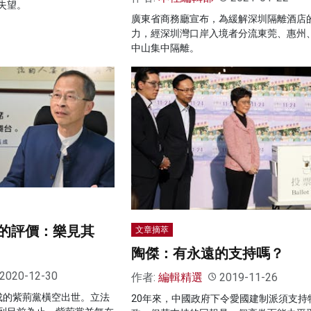
失望。
廣東省商務廳宣布，為緩解深圳隔離酒店
力，經深圳灣口岸入境者分流東莞、惠州
中山集中隔離。
的評價：樂見其
文章摘萃
陶傑：有永遠的支持嗎？
2020-12-30
作者:
編輯精選
2019-11-26
成的紫荊黨橫空出世。立法
20年來，中國政府下令愛國建制派須支持