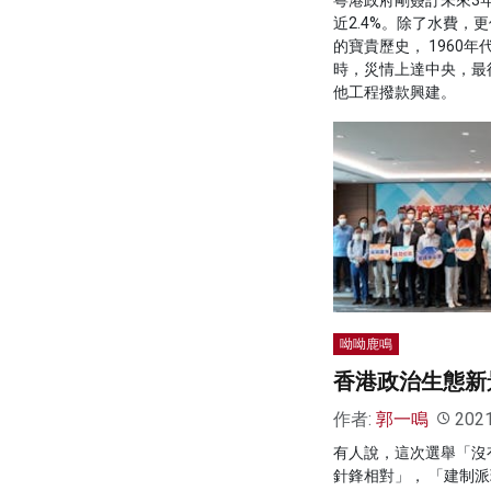
近2.4%。除了水費，
的寶貴歷史， 1960
時，災情上達中央，最
他工程撥款興建。
呦呦鹿鳴
香港政治生態新
作者:
郭一鳴
202
有人說，這次選舉「沒
針鋒相對」， 「建制