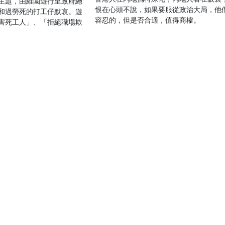
主題，由維園遊行至政府總
恨在心頭不說，如果要服從政治大局，他
和過勞死的打工仔默哀。遊
容忍的，但是否合適，值得商榷。
害死工人」、「拒絕職場欺