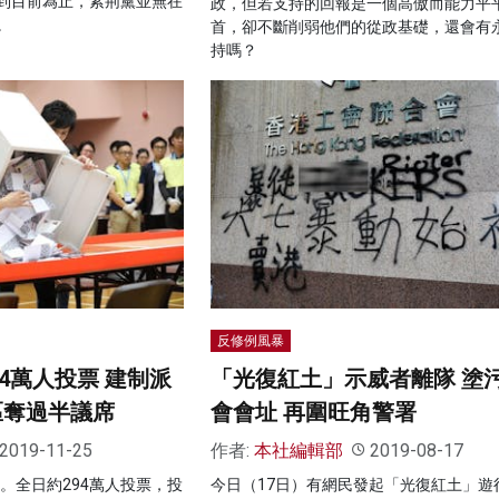
到目前為止，紫荊黨並無在
政，但若支持的回報是一個高傲而能力平
。
首，卻不斷削弱他們的從政基礎，還會有
持嗎？
反修例風暴
4萬人投票 建制派
「光復紅土」示威者離隊 塗
區奪過半議席
會會址 再圍旺角警署
2019-11-25
作者:
本社編輯部
2019-08-17
束。全日約294萬人投票，投
今日（17日）有網民發起「光復紅土」遊