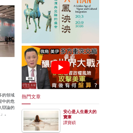
多的領域
熱門文章
程中的危
入辯論的
安心是人生最大的
大」。
寶庫
譚寶碩