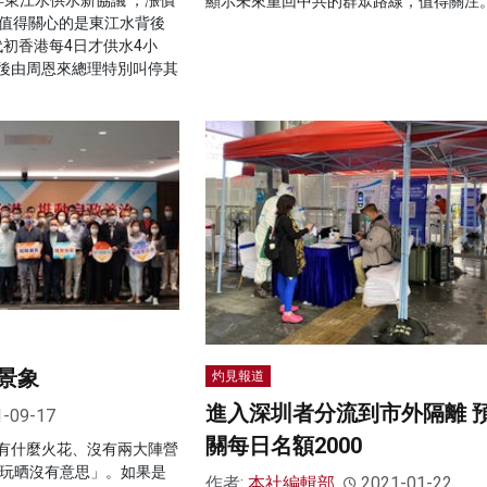
顯示未來重回中共的群眾路線，值得關注
更值得關心的是東江水背後
年代初香港每4日才供水4小
後由周恩來總理特別叫停其
景象
灼見報道
進入深圳者分流到市外隔離 
1-09-17
關每日名額2000
有什麼火花、沒有兩大陣營
派玩晒沒有意思」。如果是
作者:
本社編輯部
2021-01-22