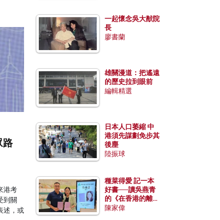
一起懷念吳大猷院
長
廖書蘭
雄關漫道：把遙遠
的歷史拉到眼前
編輯精選
日本人口萎縮 中
港須先謀劃免步其
眾路
後塵
陸振球
種菜得愛 記一本
來港考
好書──讀吳燕青
的《在香港的離島
受到關
種菜》
陳家偉
表述，或