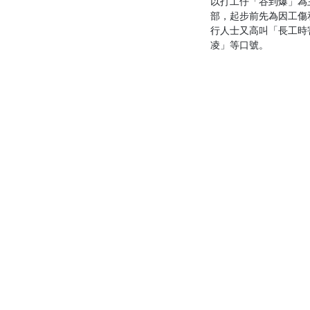
以打工仔「谷到爆」為
部，起步前先為因工傷
行人士又高叫「長工時
凌」等口號。