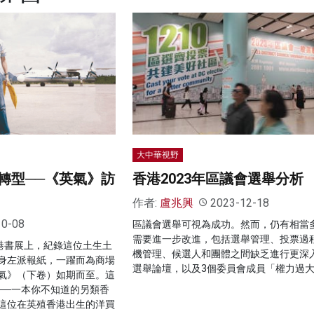
大中華視野
轉型──《英氣》訪
香港2023年區議會選舉分析
作者:
盧兆興
2023-12-18
10-08
區議會選舉可視為成功。然而，仍有相當
需要進一步改進，包括選舉管理、投票過
香港書展上，紀錄這位土生土
機管理、候選人和團體之間缺乏進行更深
身左派報紙，一躍而為商場
選舉論壇，以及3個委員會成員「權力過
氣》（下卷）如期而至。這
──一本你不知道的另類香
這位在英殖香港出生的洋買