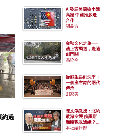
。
AI發展美國搞小院
高牆 中國推多邊
合作
關品方
金秋文化之旅──
踏上古蜀道，走過
劍門關
馮珍今
從顧生岳到沈平：
一個座右銘的兩代
傳承
劉家美
陳文鴻教授：北約
預約過
縱深空襲 俄羅斯
瀕臨戰敗邊緣？中
國零部件能左右戰
本社編輯部
局走向？