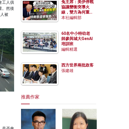
兔主席：美伊停戰
會工人俱
協議變衝突導火
蘿。然後
線，雙方為何重啟
沒人被
戰爭？伊朗一早洞
本社編輯部
悉特朗普虛張聲
勢？
60名中小特幼老
師參與城大GenAI
培訓班
編輯精選
西方世界兩批政客
張建雄
推薦作家
，是否會