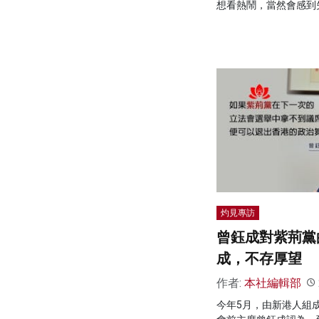
想看熱鬧，當然會感到
灼見專訪
曾鈺成對紫荊黨
成，不存厚望
作者:
本社編輯部
今年5月，由新港人組