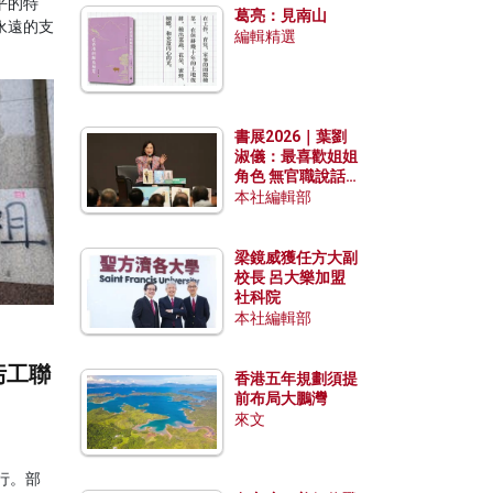
平的特
葛亮：見南山
永遠的支
編輯精選
書展2026｜葉劉
淑儀：最喜歡姐姐
角色 無官職說話
包袱少
本社編輯部
梁鏡威獲任方大副
校長 呂大樂加盟
社科院
本社編輯部
污工聯
香港五年規劃須提
前布局大鵬灣
來文
行。部