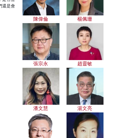
們還是會
陳偉倫
楊佩珊
張宗永
趙靈敏
潘文慧
湯文亮