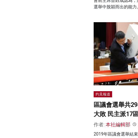
會前主席曾鈺成認為，
選舉中脫穎而出的能力
灼見報道
區議會選舉共29
大敗 民主派17
作者:
本社編輯部
2019年區議會選舉結