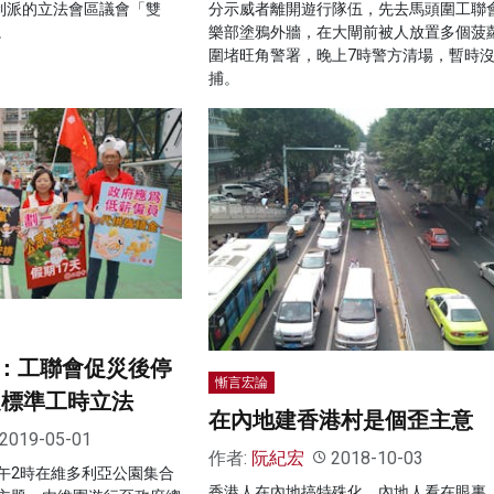
建制派的立法會區議會「雙
分示威者離開遊行隊伍，先去馬頭圍工聯
。
樂部塗鴉外牆，在大閘前被人放置多個菠
圍堵旺角警署，晚上7時警方清場，暫時
捕。
：工聯會促災後停
慚言宏論
促標準工時立法
在內地建香港村是個歪主意
2019-05-01
作者:
阮紀宏
2018-10-03
午2時在維多利亞公園集合
香港人在內地搞特殊化，內地人看在眼裏