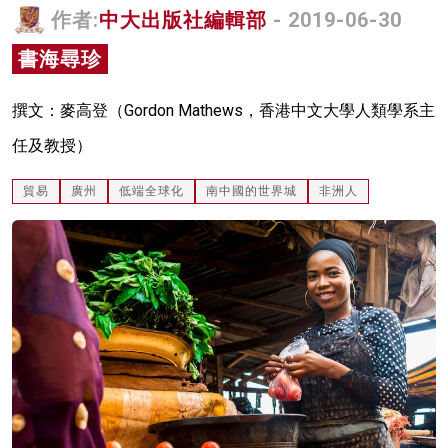
作者:
中大出版社編輯部
- 2019-06-30
名家榜
書海尋珍
灼見活動
關於我們
撰文：麥高登（Gordon Mathews，香港中文大學人類學系主
任及教授）
貿易
廣州
低端全球化
南中國的世界城
非洲人