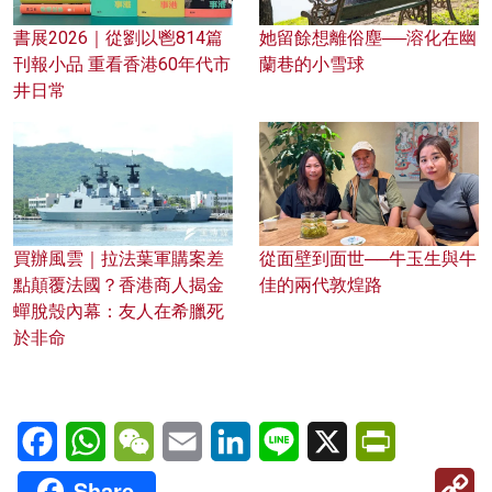
書展2026｜從劉以鬯814篇
她留餘想離俗塵──溶化在幽
刊報小品 重看香港60年代市
蘭巷的小雪球
井日常
買辦風雲｜拉法葉軍購案差
從面壁到面世──牛玉生與牛
點顛覆法國？香港商人揭金
佳的兩代敦煌路
蟬脫殼內幕：友人在希臘死
於非命
Facebook
WhatsApp
WeChat
Email
LinkedIn
Line
X
PrintFriendl
C
Share