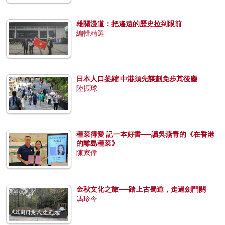
雄關漫道：把遙遠的歷史拉到眼前
編輯精選
日本人口萎縮 中港須先謀劃免步其後塵
陸振球
種菜得愛 記一本好書──讀吳燕青的《在香港
的離島種菜》
陳家偉
金秋文化之旅──踏上古蜀道，走過劍門關
馮珍今