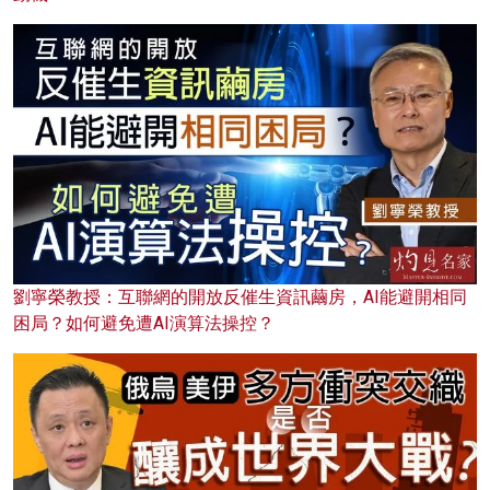
劉寧榮教授：互聯網的開放反催生資訊繭房，AI能避開相同
困局？如何避免遭AI演算法操控？