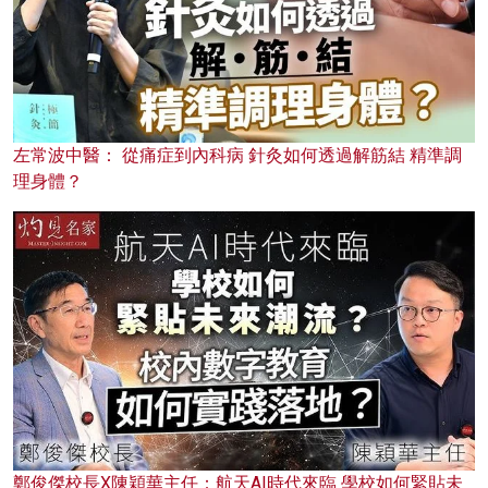
左常波中醫： 從痛症到內科病 針灸如何透過解筋結 精準調
理身體？
鄭俊傑校長X陳穎華主任：航天AI時代來臨 學校如何緊貼未