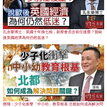
孔永樂博士：英國十年換七相，新揆會否步前任後塵？脫歐
後英國經濟為何仍然低迷？
鄧飛：少子化衝擊「中小幼」教育根基 北都如何成為解決問