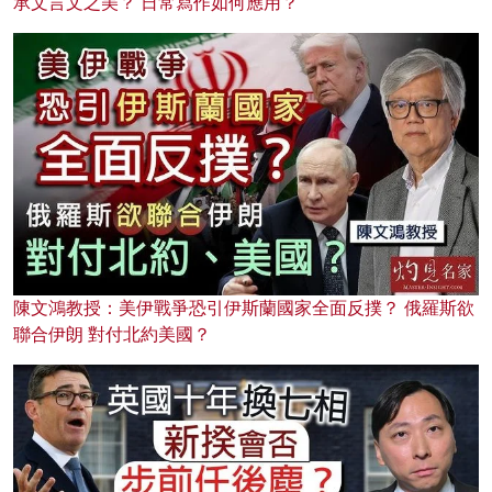
承文言文之美？ 日常寫作如何應用？
陳文鴻教授：美伊戰爭恐引伊斯蘭國家全面反撲？ 俄羅斯欲
聯合伊朗 對付北約美國？