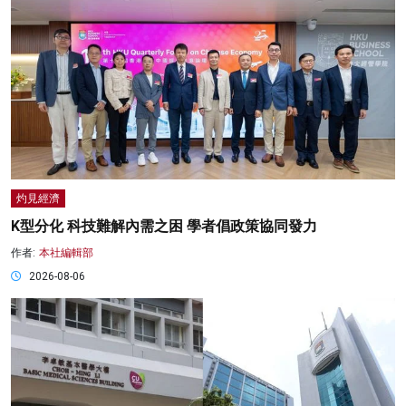
灼見經濟
K型分化 科技難解內需之困 學者倡政策協同發力
作者:
本社編輯部
2026-08-06