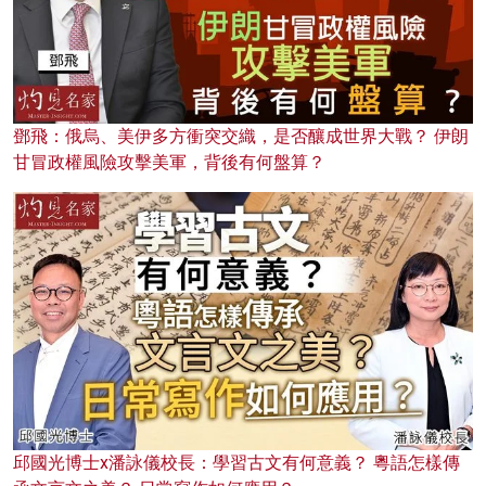
鄧飛：俄烏、美伊多方衝突交織，是否釀成世界大戰？ 伊朗
甘冒政權風險攻擊美軍，背後有何盤算？
邱國光博士x潘詠儀校長：學習古文有何意義？ 粵語怎樣傳