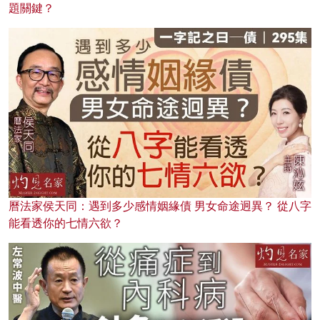
題關鍵？
曆法家侯天同：遇到多少感情姻緣債 男女命途迥異？ 從八字
能看透你的七情六欲？