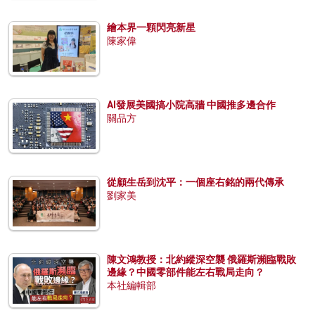
繪本界一顆閃亮新星
陳家偉
AI發展美國搞小院高牆 中國推多邊合作
關品方
從顧生岳到沈平：一個座右銘的兩代傳承
劉家美
陳文鴻教授：北約縱深空襲 俄羅斯瀕臨戰敗
邊緣？中國零部件能左右戰局走向？
本社編輯部