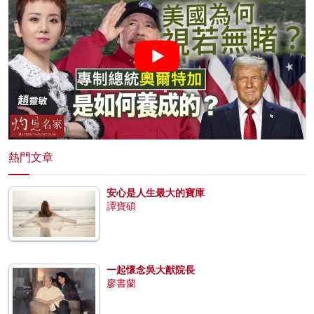
熱門文章
安心是人生最大的寶庫
譚寶碩
一起懷念吳大猷院長
廖書蘭