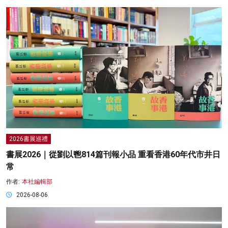
2026書展巡禮
書展2026｜從劉以鬯814篇刊報小品 重看香港60年代市井日
常
作者:
本社編輯部
2026-08-06