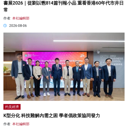
書展2026｜從劉以鬯814篇刊報小品 重看香港60年代市井日
常
作者:
本社編輯部
2026-08-06
灼見經濟
K型分化 科技難解內需之困 學者倡政策協同發力
作者:
本社編輯部