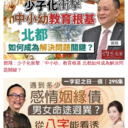
鄧飛：少子化衝擊「中小幼」教育根基 北都如何成為解決問
題關鍵？