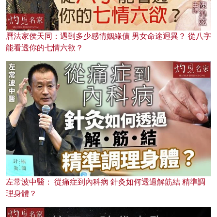
曆法家侯天同：遇到多少感情姻緣債 男女命途迥異？ 從八字
能看透你的七情六欲？
左常波中醫： 從痛症到內科病 針灸如何透過解筋結 精準調
理身體？