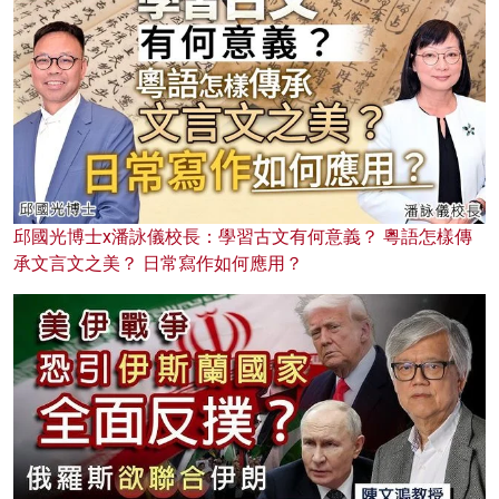
邱國光博士x潘詠儀校長：學習古文有何意義？ 粵語怎樣傳
承文言文之美？ 日常寫作如何應用？