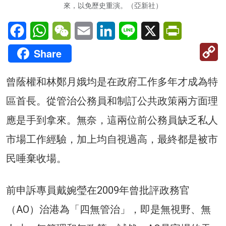
來，以免歷史重演。（亞新社）
Facebook
WhatsApp
WeChat
Email
LinkedIn
Line
X
PrintFriendl
C
Share
Li
曾蔭權和林鄭月娥均是在政府工作多年才成為特
區首長。從管治公務員和制訂公共政策兩方面理
應是手到拿來。無奈，這兩位前公務員缺乏私人
市場工作經驗，加上均自視過高，最終都是被市
民唾棄收場。
前申訴專員戴婉瑩在2009年曾批評政務官
（AO）治港為「四無管治」，即是無視野、無