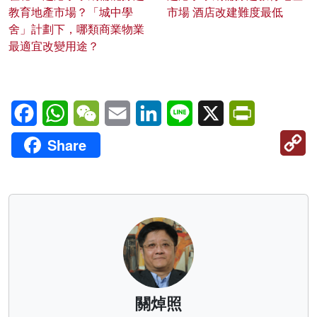
教育地產市場？「城中學
市場 酒店改建難度最低
舍」計劃下，哪類商業物業
最適宜改變用途？
Facebook
WhatsApp
WeChat
Email
LinkedIn
Line
X
PrintFriendl
C
Share
Li
關焯照