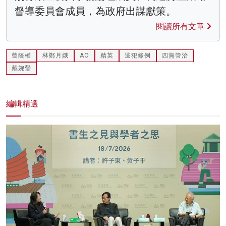
督導委員會成員，為政府出謀獻策。
閱讀所有文章
曾蔭權
林鄭月娥
AO
精英
逃犯條例
四無管治
戴婉瑩
編輯精選