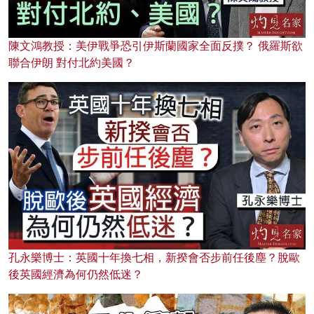
陳文鴻教授：美伊戰爭恐引伊斯蘭國家全面反撲？ 俄羅斯欲
聯合伊朗 對付北約美國？
孔永樂博士：英國十年換七相，新揆會否步前任後塵？脫歐
後英國經濟為何仍然低迷？