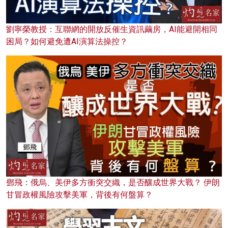
劉寧榮教授：互聯網的開放反催生資訊繭房，AI能避開相同
困局？如何避免遭AI演算法操控？
鄧飛：俄烏、美伊多方衝突交織，是否釀成世界大戰？ 伊朗
甘冒政權風險攻擊美軍，背後有何盤算？