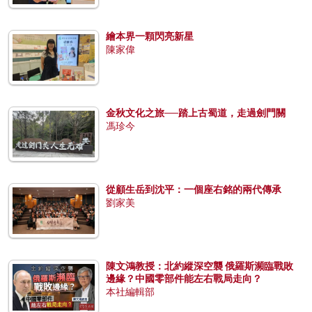
繪本界一顆閃亮新星
陳家偉
金秋文化之旅──踏上古蜀道，走過劍門關
馮珍今
從顧生岳到沈平：一個座右銘的兩代傳承
劉家美
陳文鴻教授：北約縱深空襲 俄羅斯瀕臨戰敗
邊緣？中國零部件能左右戰局走向？
本社編輯部