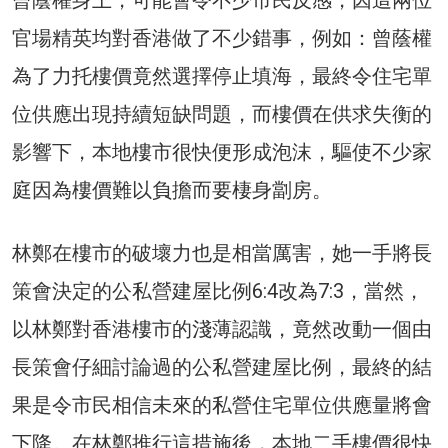
曾蔭權身上，可能會令不少市民反感，因這兩位
官場精英均對香港做了不少錯事，例如：曾蔭權
為了力托樓價竟然選擇停止填海，最終令住宅單
位供應出現持續短缺問題，而樓價在供求失衡的
影響下，本地樓市很快便形成泡沫，驅使不少家
庭因為樓價難以負擔而要棲身劏房。
林鄭在樓市的破壞力也是相當厲害，她一手將長
策會決定的公私營建屋比例6:4改為7:3，當然，
以林鄭對香港樓市的淺薄認識，竟然改動一個由
長策會仔細討論過的公私營建屋比例，最終的結
果是令市民相信未來的私營住宅單位供應量將會
下降。在林鄭推行這措施後，本地二手樓價很快