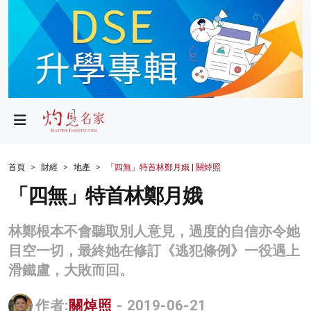
政局
教育
文化
財經
首頁
財經
地產
「四無」特首林鄭月娥 | 關焯照
生活
「四無」特首林鄭月娥
健康
林鄭根本不會聽取別人意見，過度的自信亦令她
商業
目空一切，最終她在修訂《逃犯條例》一役遇上
滑鐵盧，大敗而回。
科技
影片
作者:
關焯照
- 2019-06-21