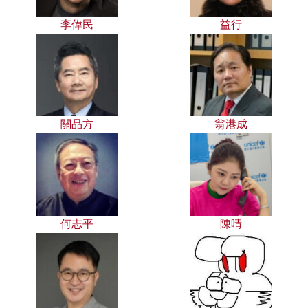
李偉民
益行
關品方
翁港成
何志平
陳晴