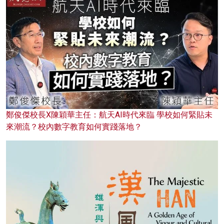
鄭俊傑校長X陳穎華主任：航天AI時代來臨 學校如何緊貼未
來潮流？校內數字教育如何實踐落地？