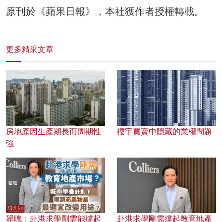
原刊於《蘋果日報》，本社獲作者授權轉載。
更多精采文章
房地產因生產期長而周期性
樓宇買賣中隱藏的業權問題
強
翟聰：赴港求學剛需能撐起
赴港求學剛需撐起教育地產