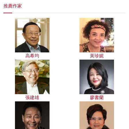
推薦作家
高希均
黃珍妮
張建雄
廖書蘭