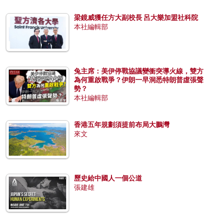
梁鏡威獲任方大副校長 呂大樂加盟社科院
本社編輯部
兔主席：美伊停戰協議變衝突導火線，雙方
為何重啟戰爭？伊朗一早洞悉特朗普虛張聲
勢？
本社編輯部
香港五年規劃須提前布局大鵬灣
來文
歷史給中國人一個公道
張建雄