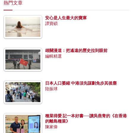
熱門文章
安心是人生最大的寶庫
譚寶碩
雄關漫道：把遙遠的歷史拉到眼前
編輯精選
日本人口萎縮 中港須先謀劃免步其後塵
陸振球
種菜得愛 記一本好書──讀吳燕青的《在香港
的離島種菜》
陳家偉