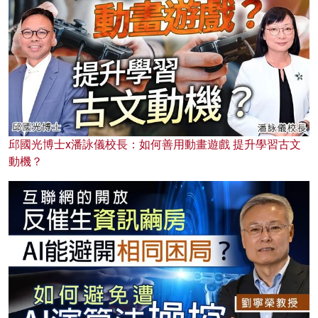
邱國光博士x潘詠儀校長：如何善用動畫遊戲 提升學習古文
動機？