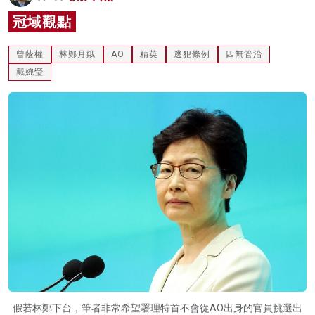
名家榜
冠域觀點
灼見活動
曾蔭權
林鄭月娥
AO
精英
逃犯條例
四無管治
戴婉瑩
關於我們
假若林鄭下台，筆者非常希望署理特首不會從AO出身的官員挑選出