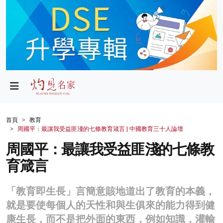
政局
教育
文化
財經
首頁
教育
周國平：最讓我受益匪淺的七條教育箴言 | 中國教育三十人論壇
生活
周國平：最讓我受益匪淺的七條教
健康
育箴言
商業
「教育即生長」言簡意賅地道出了教育的本義，
科技
就是要使每個人的天性和與生俱來的能力得到健
影片
康生長，而不是把外面的東西，例如知識，灌輸