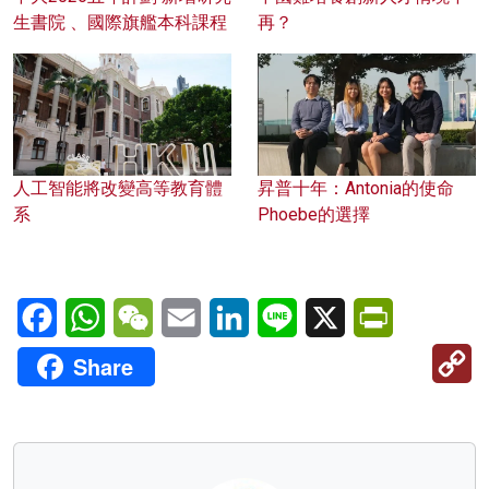
生書院 、國際旗艦本科課程
再？
人工智能將改變高等教育體
昇普十年：Antonia的使命
系
Phoebe的選擇
Facebook
WhatsApp
WeChat
Email
LinkedIn
Line
X
PrintFriendl
C
Share
Li