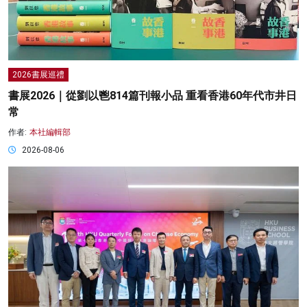
2026書展巡禮
書展2026｜從劉以鬯814篇刊報小品 重看香港60年代市井日
常
作者:
本社編輯部
2026-08-06