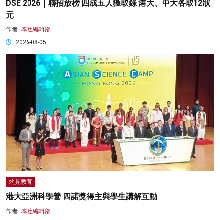
DSE 2026｜聯招放榜 四成五人獲取錄 港大、中大各取12狀
元
作者:
本社編輯部
2026-08-05
灼見教育
港大亞洲科學營 四諾獎得主與學生講解互動
作者:
本社編輯部