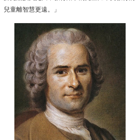
兒童離智慧更遠。」