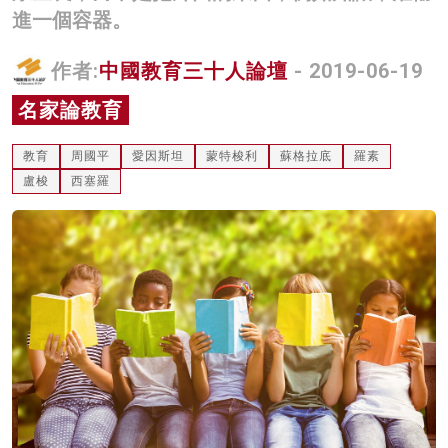
進一個容器。
名家榜
灼見活動
作者:
中國教育三十人論壇
- 2019-06-19
名家論教育
關於我們
教育
周國平
愛因斯坦
蒙特梭利
蘇格拉底
羅素
盧梭
西塞羅