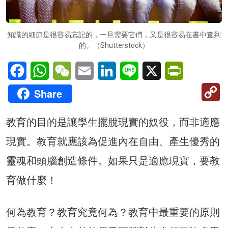
知識的細節是很容易忘記的，一旦需要它們，又是很容易在書中查到
的。（Shutterstock）
Facebook
WhatsApp
WeChat
Email
LinkedIn
Line
X
PrintFriendl
C
Share
Li
教育的目的是讓學生擺脫現實的奴役，而非適應
現實。教育就應該為促進內在自由、產生優秀的
靈魂和頭腦創造條件。如果只是適應現實，要教
育做什麼！
何為教育？教育究竟何為？教育中最重要的原則