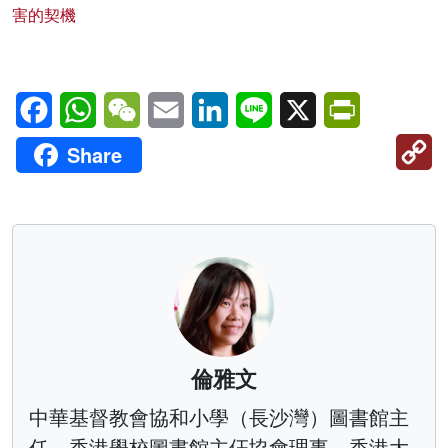
害的契機
Facebook
WhatsApp
WeChat
Email
LinkedIn
Line
X
PrintFriendl
C
Share
Li
倫雅文
中華基督教會協和小學（長沙灣）圖書館主