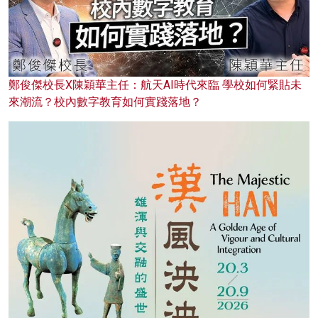
鄭俊傑校長X陳穎華主任：航天AI時代來臨 學校如何緊貼未
來潮流？校內數字教育如何實踐落地？