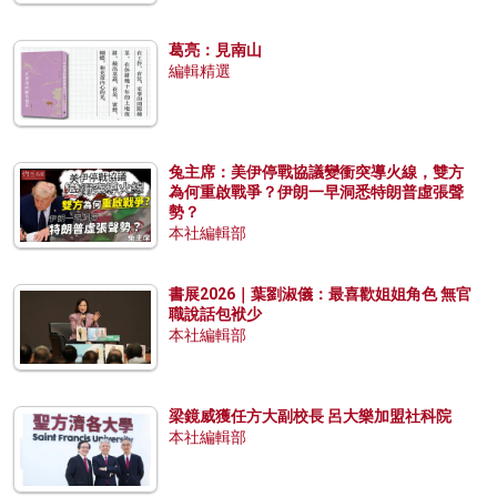
葛亮：見南山
編輯精選
兔主席：美伊停戰協議變衝突導火線，雙方
為何重啟戰爭？伊朗一早洞悉特朗普虛張聲
勢？
本社編輯部
書展2026｜葉劉淑儀：最喜歡姐姐角色 無官
職說話包袱少
本社編輯部
梁鏡威獲任方大副校長 呂大樂加盟社科院
本社編輯部