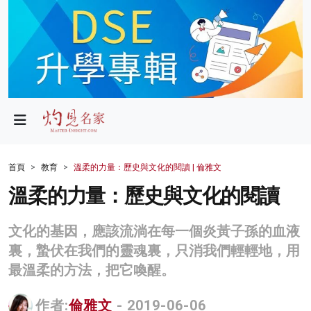
政局
教育
文化
財經
首頁
教育
溫柔的力量：歷史與文化的閱讀 | 倫雅文
生活
溫柔的力量：歷史與文化的閱讀
健康
文化的基因，應該流淌在每一個炎黃子孫的血液
商業
裏，蟄伏在我們的靈魂裏，只消我們輕輕地，用
最溫柔的方法，把它喚醒。
科技
影片
作者:
倫雅文
- 2019-06-06