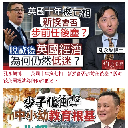
孔永樂博士：英國十年換七相，新揆會否步前任後塵？脫歐
後英國經濟為何仍然低迷？