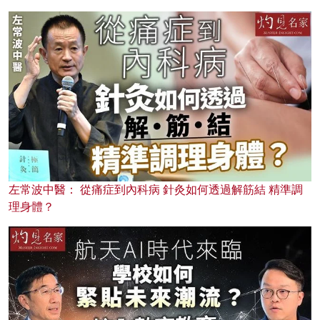
左常波中醫： 從痛症到內科病 針灸如何透過解筋結 精準調
理身體？