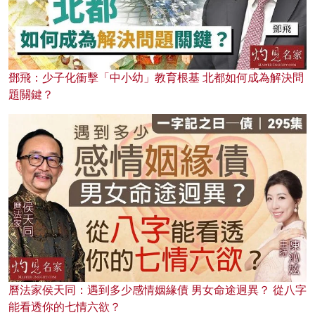
鄧飛：少子化衝擊「中小幼」教育根基 北都如何成為解決問
題關鍵？
曆法家侯天同：遇到多少感情姻緣債 男女命途迥異？ 從八字
能看透你的七情六欲？