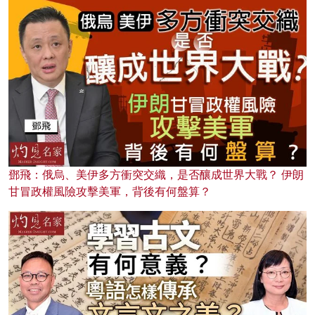
鄧飛：俄烏、美伊多方衝突交織，是否釀成世界大戰？ 伊朗
甘冒政權風險攻擊美軍，背後有何盤算？