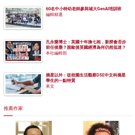
60名中小特幼老師參與城大GenAI培訓班
編輯精選
孔永樂博士：英國十年換七相，新揆會否步
前任後塵？脫歐後英國經濟為何仍然低迷？
本社編輯部
摘星以外：從校園生活觀察DSE中文科摘星
學生的一點特質
來文
推薦作家