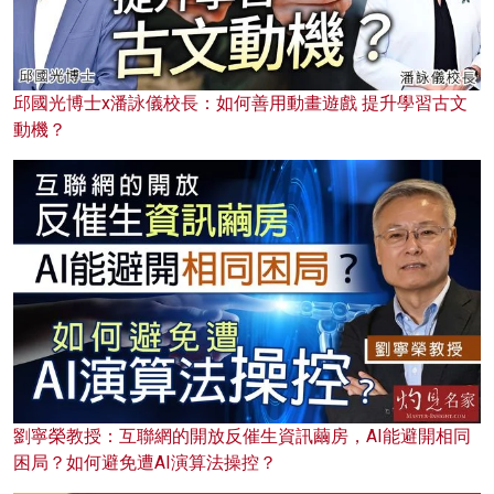
邱國光博士x潘詠儀校長：如何善用動畫遊戲 提升學習古文
動機？
劉寧榮教授：互聯網的開放反催生資訊繭房，AI能避開相同
困局？如何避免遭AI演算法操控？