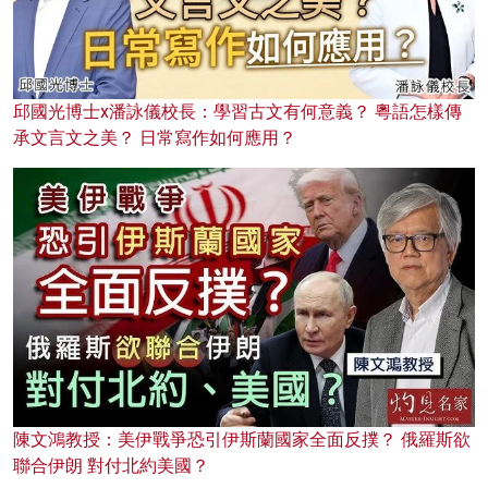
邱國光博士x潘詠儀校長：學習古文有何意義？ 粵語怎樣傳
承文言文之美？ 日常寫作如何應用？
陳文鴻教授：美伊戰爭恐引伊斯蘭國家全面反撲？ 俄羅斯欲
聯合伊朗 對付北約美國？