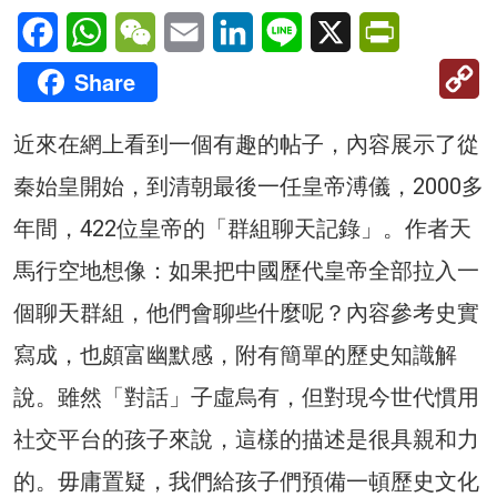
Facebook
WhatsApp
WeChat
Email
LinkedIn
Line
X
PrintFriendl
C
Share
Li
近來在網上看到一個有趣的帖子，內容展示了從
秦始皇開始，到清朝最後一任皇帝溥儀，2000多
年間，422位皇帝的「群組聊天記錄」。作者天
馬行空地想像：如果把中國歷代皇帝全部拉入一
個聊天群組，他們會聊些什麼呢？內容參考史實
寫成，也頗富幽默感，附有簡單的歷史知識解
說。雖然「對話」子虛烏有，但對現今世代慣用
社交平台的孩子來說，這樣的描述是很具親和力
的。毋庸置疑，我們給孩子們預備一頓歷史文化