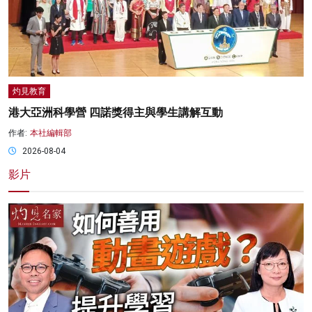
灼見教育
港大亞洲科學營 四諾獎得主與學生講解互動
作者:
本社編輯部
2026-08-04
影片