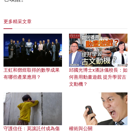
更多精采文章
王虹和鄧煜取得的數學成果
邱國光博士x潘詠儀校長：如
有哪些產業應用？
何善用動畫遊戲 提升學習古
文動機？
守護信任：莫讓託付成為傷
權術與公關