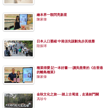
繪本界一顆閃亮新星
陳家偉
日本人口萎縮 中港須先謀劃免步其後塵
陸振球
種菜得愛 記一本好書──讀吳燕青的《在香港
的離島種菜》
陳家偉
金秋文化之旅──踏上古蜀道，走過劍門關
馮珍今