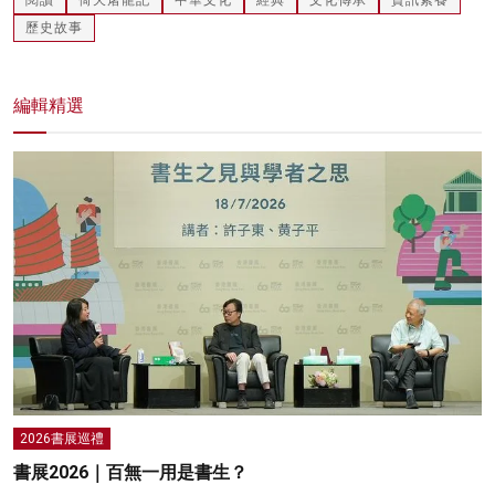
閱讀
倚天屠龍記
中華文化
經典
文化傳承
資訊素養
歷史故事
編輯精選
2026書展巡禮
書展2026｜百無一用是書生？