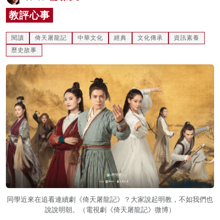
名家榜
教評心事
灼見活動
閱讀
倚天屠龍記
中華文化
經典
文化傳承
資訊素養
歷史故事
關於我們
同學近來在追看連續劇《倚天屠龍記》？大家說起明教，不如我們也
說說明朝。（電視劇《倚天屠龍記》微博）