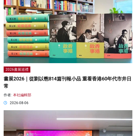
2026書展巡禮
書展2026｜從劉以鬯814篇刊報小品 重看香港60年代市井日
常
作者:
本社編輯部
2026-08-06