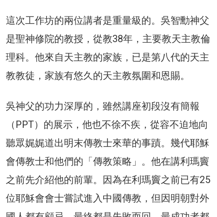
這次工作坊的兩位講者是重量級的。吳智勳神父
是聖神修院的教授，從教38年，主要教天主教倫
理科。他來自天主教的家族，已是第八代的天主
教教徒，家族有悠久的天主教氛圍和恩賜。
吳神父的功力深厚的，雖然講座初段沒有簡報
（PPT）的展示，他也不徐不疾，從容不迫地向
聽眾娓娓道出明末傳教士來華的事蹟。幾代耶穌
會傳教士和他們的「傳教策略」。他在講利瑪竇
之前先介紹他的前輩。因為在利瑪竇之前已有25
位耶穌會會士嘗試進入中國傳教，但因明朝對外
國人都有顧忌，最終都是失敗而回，最成功者都