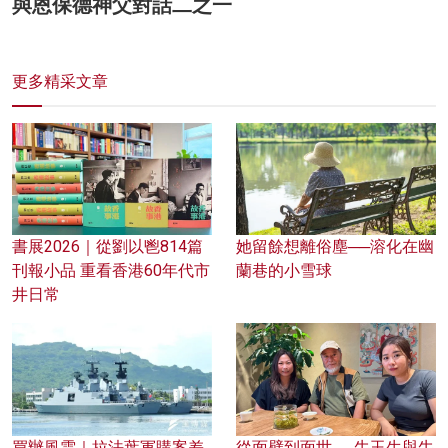
與恩保德神父對話二之一
更多精采文章
書展2026｜從劉以鬯814篇
她留餘想離俗塵──溶化在幽
刊報小品 重看香港60年代市
蘭巷的小雪球
井日常
買辦風雲｜拉法葉軍購案差
從面壁到面世──牛玉生與牛