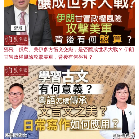
鄧飛：俄烏、美伊多方衝突交織，是否釀成世界大戰？ 伊朗
甘冒政權風險攻擊美軍，背後有何盤算？