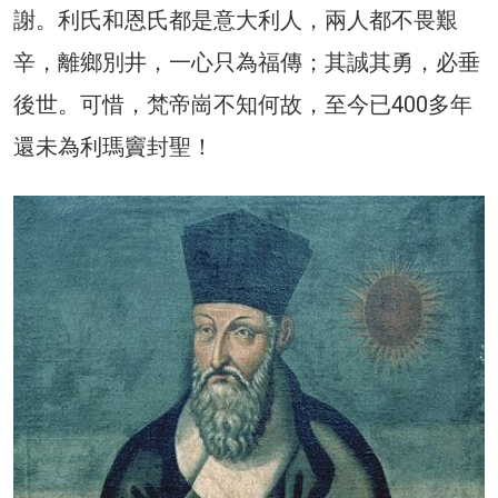
謝。利氏和恩氏都是意大利人，兩人都不畏艱
辛，離鄉別井，一心只為福傳；其誠其勇，必垂
後世。可惜，梵帝崗不知何故，至今已400多年
還未為利瑪竇封聖！