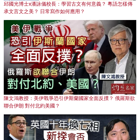
邱國光博士x潘詠儀校長：學習古文有何意義？ 粵語怎樣傳
承文言文之美？ 日常寫作如何應用？
陳文鴻教授：美伊戰爭恐引伊斯蘭國家全面反撲？ 俄羅斯欲
聯合伊朗 對付北約美國？