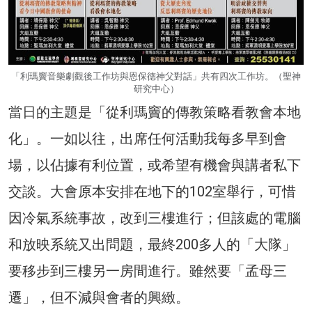
「利瑪竇音樂劇觀後工作坊與恩保德神父對話」共有四次工作坊。（聖神
研究中心）
當日的主題是「從利瑪竇的傳教策略看教會本地
化」。一如以往，出席任何活動我每多早到會
場，以佔據有利位置，或希望有機會與講者私下
交談。大會原本安排在地下的102室舉行，可惜
因冷氣系統事故，改到三樓進行；但該處的電腦
和放映系統又出問題，最終200多人的「大隊」
要移步到三樓另一房間進行。雖然要「孟母三
遷」，但不減與會者的興緻。