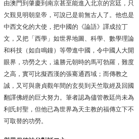
由澳門到肇慶到南京甚至能進入北京的宮廷，只
欠覲見明朝皇帝，可說已是前無古人了。他也是
中西文化的大使，把中國的《論語》譯成拉丁
文，又把「西學」如世界地圖、科學、數學理論
和科技（如自鳴鐘）等帶進中國，令中國人大開
眼界，功勞之大，遠勝元朝時的馬可勃羅，難度
之高，實可比擬西漢的張騫通西域；而傳教之
誠，又可與唐貞觀年間的玄奘到天竺取經及回國
翻譯佛經的巨大努力。筆者認為儘管教廷尚未為
利氏封聖，但他已為世界為天主教的福傳立下不
可取替的功勞。