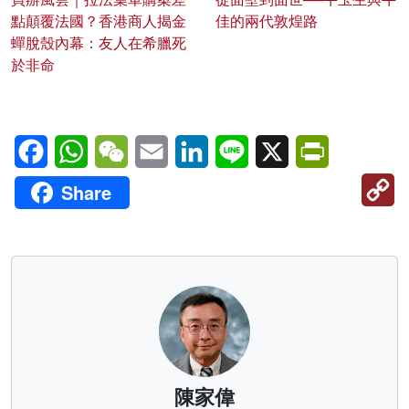
點顛覆法國？香港商人揭金
佳的兩代敦煌路
蟬脫殼內幕：友人在希臘死
於非命
Facebook
WhatsApp
WeChat
Email
LinkedIn
Line
X
PrintFriendl
C
Share
Li
陳家偉