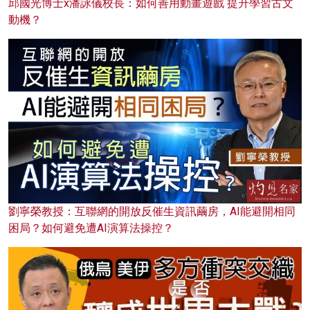
邱國光博士x潘詠儀校長：如何善用動畫遊戲 提升學習古文
動機？
劉寧榮教授：互聯網的開放反催生資訊繭房，AI能避開相同
困局？如何避免遭AI演算法操控？