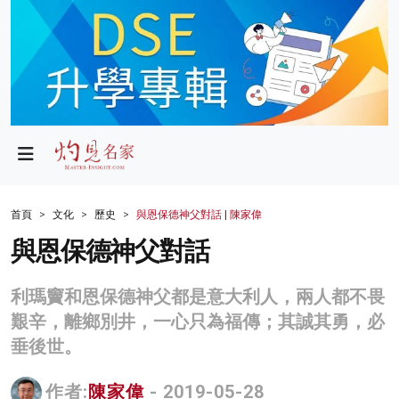
政局
教育
文化
財經
首頁
文化
歷史
與恩保德神父對話 | 陳家偉
生活
與恩保德神父對話
健康
利瑪竇和恩保德神父都是意大利人，兩人都不畏
商業
艱辛，離鄉別井，一心只為福傳；其誠其勇，必
垂後世。
科技
影片
作者:
陳家偉
- 2019-05-28