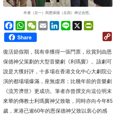
作者（左一）與恩保德（左四）神父合照。
Facebook
WhatsApp
WeChat
Email
LinkedIn
Line
X
PrintFriendl
C
Share
Li
復活節假期，我有幸獲得一張門票，欣賞到由恩
保德神父策劃的大型音樂劇《利瑪竇》。該劇可
說是大獲好評，十多場在香港文化中心大劇院公
演的都場場爆滿，座無虛席；比幾年前的音樂劇
《流芳濟世》更成功。筆者亦曾撰文向這位明末
來華的傳教士利瑪竇神父致敬，同時亦向今年85
歲，來港已逾60年的恩保德神父致以衷心的感