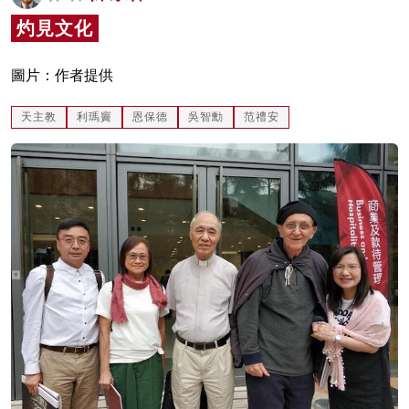
名家榜
灼見文化
灼見活動
圖片：作者提供
關於我們
天主教
利瑪竇
恩保德
吳智勳
范禮安