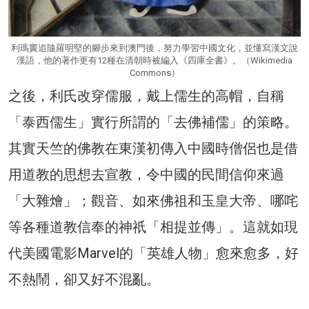
利瑪竇追隨羅明堅的腳步來到澳門後，努力學習中國文化，並懂寫漢文說
漢語，他的著作更有12種在清朝時被編入《四庫全書》。（Wikimedia
Commons）
之後，利氏改穿儒服，戴上儒生的高帽，自稱
「泰西儒生」實行所謂的「去佛補儒」的策略。
其實天竺的佛教在東漢初傳入中國時僧侶也是借
用道教的思想去宣教，令中國的民間信仰來過
「大雜燴」；觀音、如來佛祖和玉皇大帝、哪咤
等各種道教信奉的神祇「相提並傳」。這就如現
代美國電影Marvel的「英雄人物」愈來愈多，好
不熱鬧，卻又好不混亂。