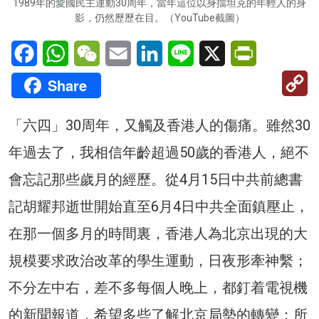
1989年的愛國民主運動30周年，當年這位以身擋坦克的年輕人的身
影，仍然歷歷在目。（YouTube截圖）
Facebook
WhatsApp
WeChat
Email
LinkedIn
Line
X
PrintFriendl
C
Share
Li
「六四」30周年，又觸及香港人的傷痛。雖然30
年過去了，我相信年齡超過50歲的香港人，絕不
會忘記那些歲月的經歷。從4月15日中共前總書
記胡耀邦逝世開始直至6月4日中共全面鎮壓止，
在那一個多月的時間裏，香港人為北京出現的大
規模要求政治改革的學生運動，日夜形牽神繫；
不分左中右，差不多每個人晚上，都釘着電視機
的新聞報道，希望多些了解北京局勢的轉變；所