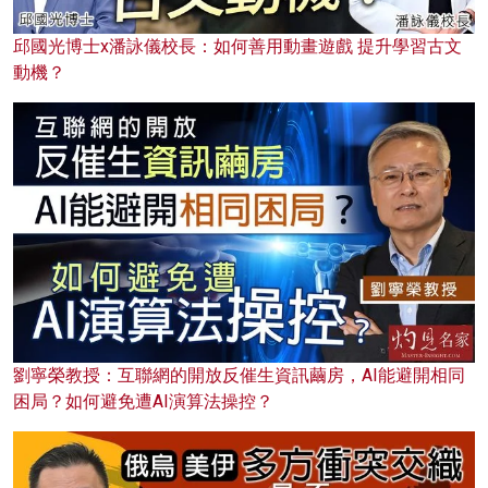
邱國光博士x潘詠儀校長：如何善用動畫遊戲 提升學習古文
動機？
劉寧榮教授：互聯網的開放反催生資訊繭房，AI能避開相同
困局？如何避免遭AI演算法操控？