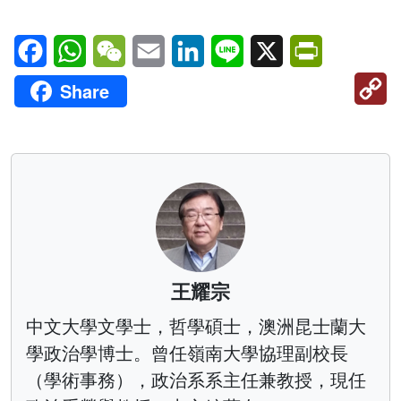
Facebook
WhatsApp
WeChat
Email
LinkedIn
Line
X
PrintFriendl
C
Share
Li
王耀宗
中文大學文學士，哲學碩士，澳洲昆士蘭大
學政治學博士。曾任嶺南大學協理副校長
（學術事務），政治系系主任兼教授，現任