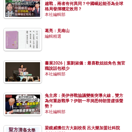
越戰，兩者有何異同？中國崛起能否為全球
格局發揮穩定效用？
本社編輯部
葛亮：見南山
編輯精選
書展2026｜葉劉淑儀：最喜歡姐姐角色 無官
職說話包袱少
本社編輯部
兔主席：美伊停戰協議變衝突導火線，雙方
為何重啟戰爭？伊朗一早洞悉特朗普虛張聲
勢？
本社編輯部
梁鏡威獲任方大副校長 呂大樂加盟社科院