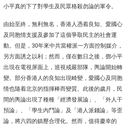
小平真的下了對學生及民眾格殺勿論的軍令。
由始至終，無利無名，香港人憑着良知、愛國心
及同胞情支援及參加了這個爭取民主的社會運
動。但是，30年來中共當權派一方面控制媒介，
另方面誘之以利；然而，僅在數日之後，鄧小平
出現在電視屏面上，巡視戒嚴部隊，輿論開始轉
變。部分香港人的良知出現畸變，愛國心及同胞
情也隨着北京的指揮棒而變質。此後的歲月，民
間的輿論出現了種種「經濟發展論」、「外人干
預論」、「學生內鬥論」及「港人派錢論」等歪
論，將六四的鎮壓合理化。然而，值得慶幸的