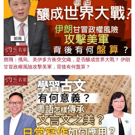
鄧飛：俄烏、美伊多方衝突交織，是否釀成世界大戰？ 伊朗
甘冒政權風險攻擊美軍，背後有何盤算？