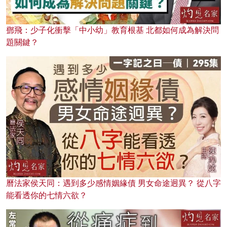
鄧飛：少子化衝擊「中小幼」教育根基 北都如何成為解決問
題關鍵？
曆法家侯天同：遇到多少感情姻緣債 男女命途迥異？ 從八字
能看透你的七情六欲？