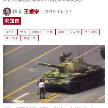
名家榜
作者:
王耀宗
- 2019-05-27
灼見活動
求知集
關於我們
鄧小平
六四
胡耀邦
中共
李鵬
天安門
民主運動
政治改革
香港市民