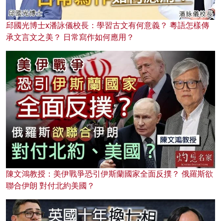
邱國光博士x潘詠儀校長：學習古文有何意義？ 粵語怎樣傳
承文言文之美？ 日常寫作如何應用？
陳文鴻教授：美伊戰爭恐引伊斯蘭國家全面反撲？ 俄羅斯欲
聯合伊朗 對付北約美國？