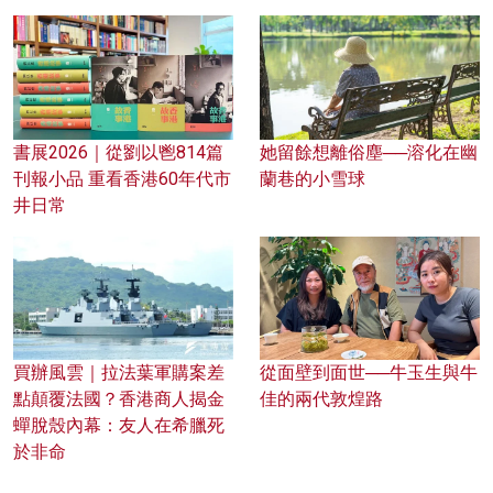
書展2026｜從劉以鬯814篇
她留餘想離俗塵──溶化在幽
刊報小品 重看香港60年代市
蘭巷的小雪球
井日常
買辦風雲｜拉法葉軍購案差
從面壁到面世──牛玉生與牛
點顛覆法國？香港商人揭金
佳的兩代敦煌路
蟬脫殼內幕：友人在希臘死
於非命