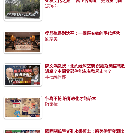
金秋文化之旅──踏上古蜀道，走過劍門關
馮珍今
從顧生岳到沈平：一個座右銘的兩代傳承
劉家美
陳文鴻教授：北約縱深空襲 俄羅斯瀕臨戰敗
邊緣？中國零部件能左右戰局走向？
本社編輯部
行為不檢 培育教化才能治本
陳家偉
國際關係學者孔永樂博士：將美伊衝突類比