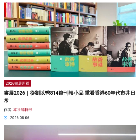
2026書展巡禮
書展2026｜從劉以鬯814篇刊報小品 重看香港60年代市井日
常
作者:
本社編輯部
2026-08-06