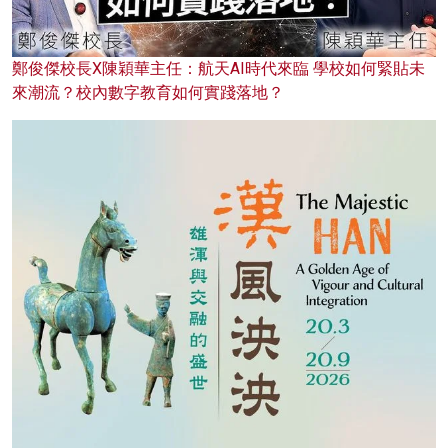
鄭俊傑校長X陳穎華主任：航天AI時代來臨 學校如何緊貼未
來潮流？校內數字教育如何實踐落地？