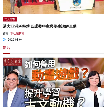
灼見教育
港大亞洲科學營 四諾獎得主與學生講解互動
作者:
本社編輯部
2026-08-04
影片