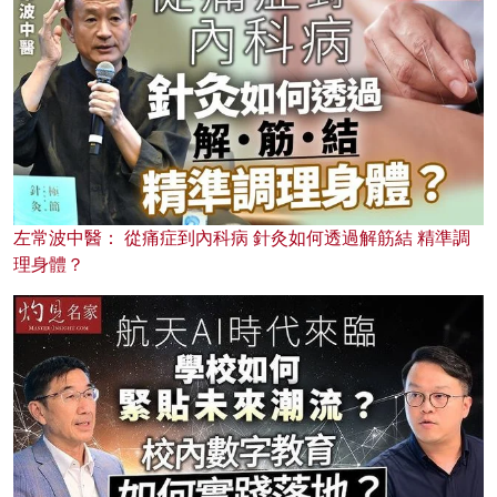
左常波中醫： 從痛症到內科病 針灸如何透過解筋結 精準調
理身體？