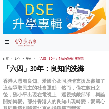
政局
教育
文化
財經
首頁
文化
歷史
「六四」30年：良知的洗滌 | 王耀宗
生活
「六四」30年：良知的洗滌
健康
香港人憑着良知、愛國心及同胞情支援及參加了
商業
這個爭取民主的社會運動；然而，僅在數日之
後，鄧小平出現在電視上，巡視戒嚴部隊，輿論
科技
開始轉變。部分香港人的良知出現畸變，愛國心
影片
及同胞情也隨着北京的指揮棒而變質。