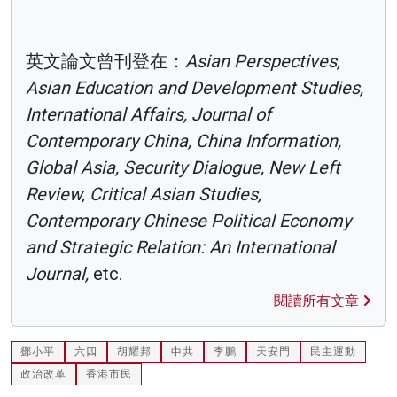
英文論文曾刊登在：
Asian Perspectives,
Asian Education and Development Studies,
International Affairs, Journal of
Contemporary China, China Information,
Global Asia, Security Dialogue, New Left
Review, Critical Asian Studies,
Contemporary Chinese Political Economy
and Strategic Relation: An International
Journal,
etc.
閱讀所有文章
鄧小平
六四
胡耀邦
中共
李鵬
天安門
民主運動
政治改革
香港市民