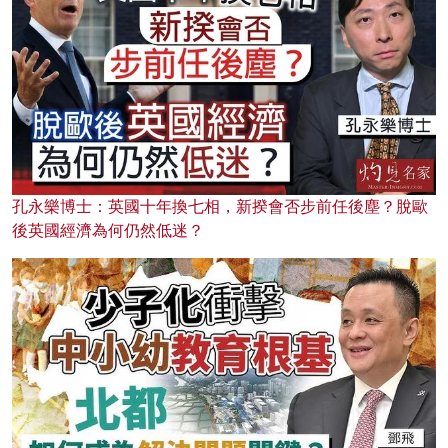
孔永樂博士：英國十年換七相，新揆會否步前任後塵？脫歐
後英國經濟為何仍然低迷？