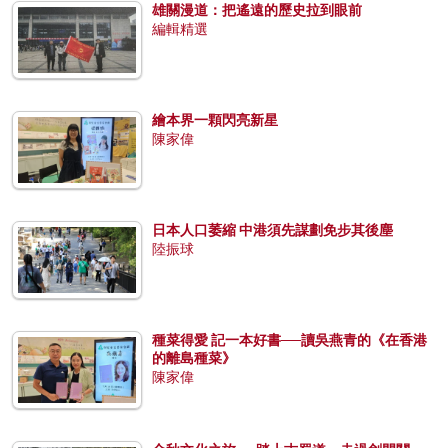
雄關漫道：把遙遠的歷史拉到眼前
編輯精選
繪本界一顆閃亮新星
陳家偉
日本人口萎縮 中港須先謀劃免步其後塵
陸振球
種菜得愛 記一本好書──讀吳燕青的《在香港
的離島種菜》
陳家偉