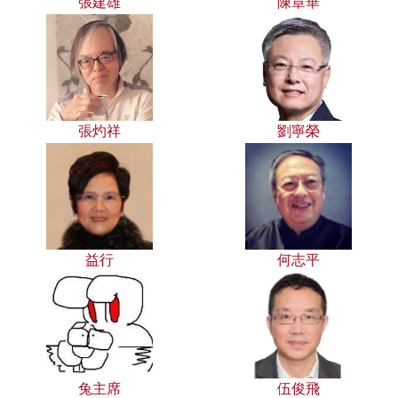
張建雄
陳章華
張灼祥
劉寧榮
益行
何志平
兔主席
伍俊飛