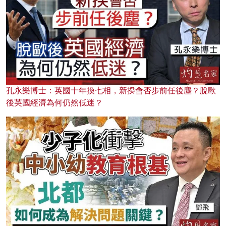
孔永樂博士：英國十年換七相，新揆會否步前任後塵？脫歐
後英國經濟為何仍然低迷？