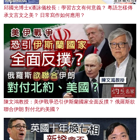
邱國光博士x潘詠儀校長：學習古文有何意義？ 粵語怎樣傳
承文言文之美？ 日常寫作如何應用？
陳文鴻教授：美伊戰爭恐引伊斯蘭國家全面反撲？ 俄羅斯欲
聯合伊朗 對付北約美國？