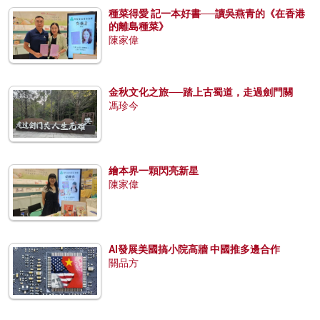
種菜得愛 記一本好書──讀吳燕青的《在香港
的離島種菜》
陳家偉
金秋文化之旅──踏上古蜀道，走過劍門關
馮珍今
繪本界一顆閃亮新星
陳家偉
AI發展美國搞小院高牆 中國推多邊合作
關品方