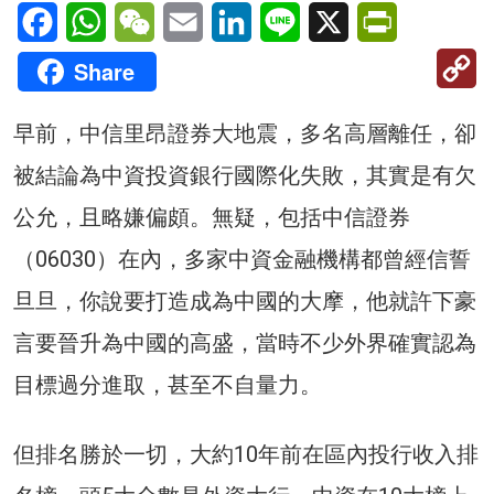
Facebook
WhatsApp
WeChat
Email
LinkedIn
Line
X
PrintFriendl
C
Share
Li
早前，中信里昂證券大地震，多名高層離任，卻
被結論為中資投資銀行國際化失敗，其實是有欠
公允，且略嫌偏頗。無疑，包括中信證券
（06030）在內，多家中資金融機構都曾經信誓
旦旦，你說要打造成為中國的大摩，他就許下豪
言要晉升為中國的高盛，當時不少外界確實認為
目標過分進取，甚至不自量力。
但排名勝於一切，大約10年前在區內投行收入排