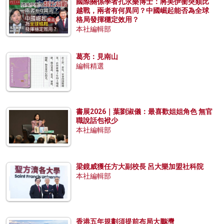
國際關係學者孔永樂博士：將美伊衝突類比
越戰，兩者有何異同？中國崛起能否為全球
格局發揮穩定效用？
本社編輯部
葛亮：見南山
編輯精選
書展2026｜葉劉淑儀：最喜歡姐姐角色 無官
職說話包袱少
本社編輯部
梁鏡威獲任方大副校長 呂大樂加盟社科院
本社編輯部
香港五年規劃須提前布局大鵬灣