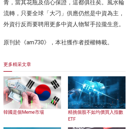
青，當其花瓶及信心保證，這都俱往矣。風水輪
流轉，只要全球「大刁」供應仍然是中資為主，
外資行反而要聘用更多中資人物幫手拉攏生意。
原刊於《am730》，本社獲作者授權轉載。
更多精采文章
韓國是個Meme市場
精挑個股不如均價買入指數
ETF