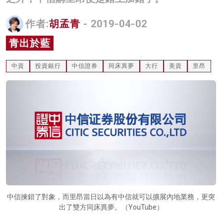
名家榜
作者:
胡孟青
- 2019-04-02
灼見活動
青出於藍
關於我們
中資
投資銀行
中信證券
同床異夢
大行
美資
里昂
中信揀錯了對象，而里昂當日以為有中信就可以擴展內地業務，更突
出了雙方同床異夢。（YouTube）