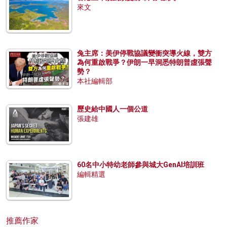
來文
兔主席：美伊停戰協議變衝突導火線，雙方
為何重啟戰爭？伊朗一早洞悉特朗普虛張聲
勢？
本社編輯部
歷史給中國人一個公道
張建雄
60名中小特幼老師參與城大GenAI培訓班
編輯精選
推薦作家