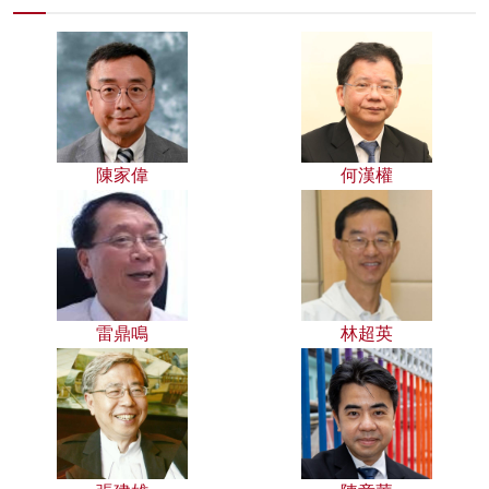
陳家偉
何漢權
雷鼎鳴
林超英