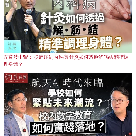
左常波中醫： 從痛症到內科病 針灸如何透過解筋結 精準調
理身體？