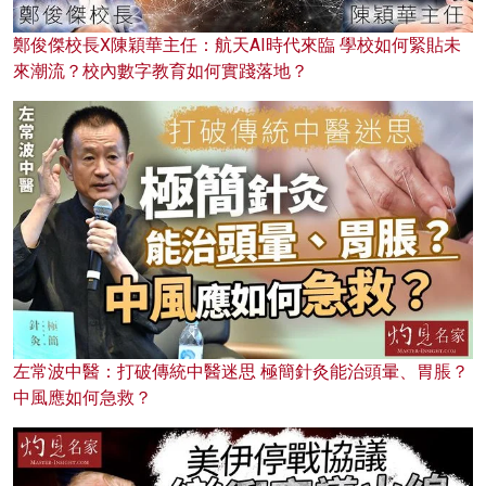
鄭俊傑校長X陳穎華主任：航天AI時代來臨 學校如何緊貼未
來潮流？校內數字教育如何實踐落地？
左常波中醫：打破傳統中醫迷思 極簡針灸能治頭暈、胃脹？
中風應如何急救？