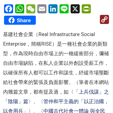
Facebook
WhatsApp
WeChat
Email
LinkedIn
Line
X
PrintFriendl
C
Share
Li
基建社會企業（Real Infrastructure Social
Enterprise，簡稱RISE）是一種社會企業的新類
型，作為現時自由市場上的一種緩衝部分，彌補
自由市場缺陷，在私人企業以外創設受薪工作，
以確保所有人都可以工作和謀生，紓緩市場壟斷
給社會帶來的緊張及負面影響。（筆者在本網站
內幾篇文章，都有提及過，如
〈「上兵伐謀」之
「陰陽」篇〉
、
〈管仲和平主義的「以正治國，
以奇用兵」〉
、
〈中國古代社會一體論 與全民