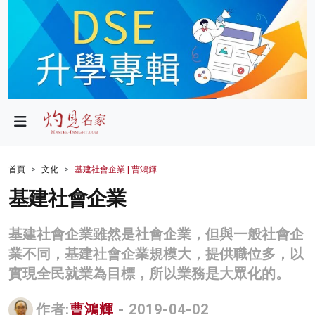
政局
教育
文化
財經
首頁
文化
基建社會企業 | 曹鴻輝
生活
基建社會企業
健康
基建社會企業雖然是社會企業，但與一般社會企
商業
業不同，基建社會企業規模大，提供職位多，以
實現全民就業為目標，所以業務是大眾化的。
科技
影片
作者:
曹鴻輝
- 2019-04-02