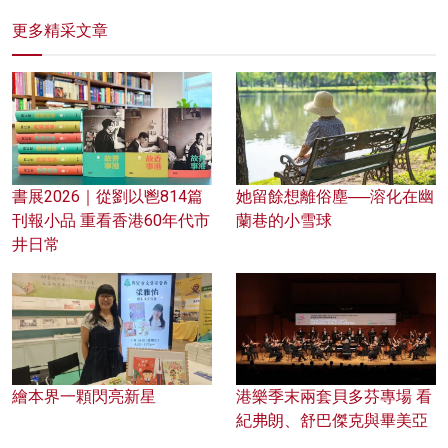
更多精采文章
書展2026｜從劉以鬯814篇
她留餘想離俗塵──溶化在幽
刊報小品 重看香港60年代市
蘭巷的小雪球
井日常
繪本界一顆閃亮新星
港樂季末兩套貝多芬專場 看
紀弗朗、舒巴傑克與畢美亞