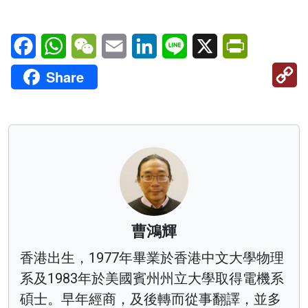
Facebook
WhatsApp
WeChat
Email
LinkedIn
Line
X
PrintFriendl
C
Share
Li
曹鴻輝
香港出生，1977年畢業於香港中文大學物理
系及1983年於美國賓州州立大學取得電機系
碩士。早年經商，及後轉而從事翻譯，並多