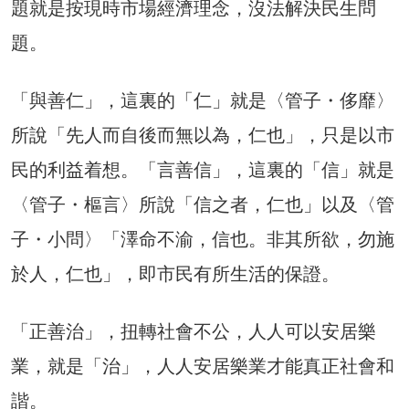
題就是按現時市場經濟理念，沒法解決民生問
題。
「與善仁」，這裏的「仁」就是〈管子・侈靡〉
所說「先人而自後而無以為，仁也」，只是以市
民的利益着想。「言善信」，這裏的「信」就是
〈管子・樞言〉所說「信之者，仁也」以及〈管
子・小問〉「澤命不渝，信也。非其所欲，勿施
於人，仁也」，即市民有所生活的保證。
「正善治」，扭轉社會不公，人人可以安居樂
業，就是「治」，人人安居樂業才能真正社會和
諧。