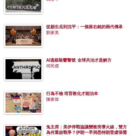
從顧生岳到沈平：一個座右銘的兩代傳承
劉家美
AI逃獄敲響警號 全球共治才是解方
何民傑
行為不檢 培育教化才能治本
陳家偉
兔主席：美伊停戰協議變衝突導火線，雙方
為何重啟戰爭？伊朗一早洞悉特朗普虛張聲