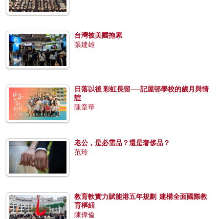
台灣被美國拖累
張建雄
日落以後 彩虹長留──記屋邨學校的歲月與情
誼
陳章華
老公，是必需品？還是奢侈品？
范玲
教育軟實力賦能港五年規劃 建構全面國際教
育樞紐
陳偉倫