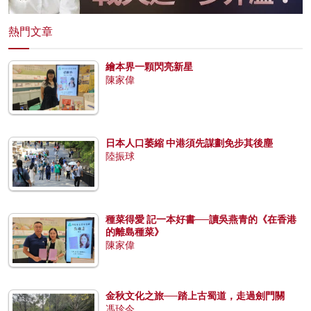
熱門文章
繪本界一顆閃亮新星
陳家偉
日本人口萎縮 中港須先謀劃免步其後塵
陸振球
種菜得愛 記一本好書──讀吳燕青的《在香港
的離島種菜》
陳家偉
金秋文化之旅──踏上古蜀道，走過劍門關
馮珍今