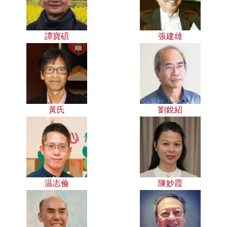
譚寶碩
張建雄
黃氏
劉銳紹
温志倫
陳妙霞