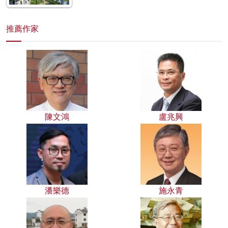
推薦作家
陳文鴻
盧兆興
潘樂德
施永青