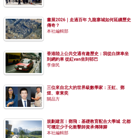
書展2026｜走過百年 九龍寨城如何延續歷史
傳奇？
本社編輯部
香港陸上公共交通有趣歷史：我從白牌車坐
到網約車 從紅van坐到邨巴
李偉民
三位來自北大的世界級數學家：王虹、鄧
煜、韋東奕
關品方
規劃建言︱鄧飛：基礎教育配合大學城 北都
可穩定少子化衝擊師資承傳陣腳
本社編輯部