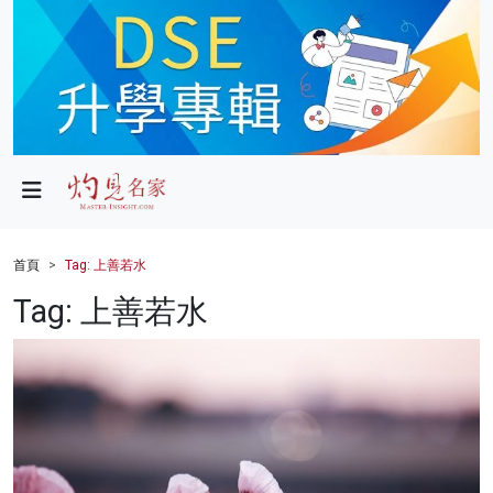
政局
教育
文化
財經
首頁
Tag: 上善若水
生活
Tag: 上善若水
健康
商業
科技
影片