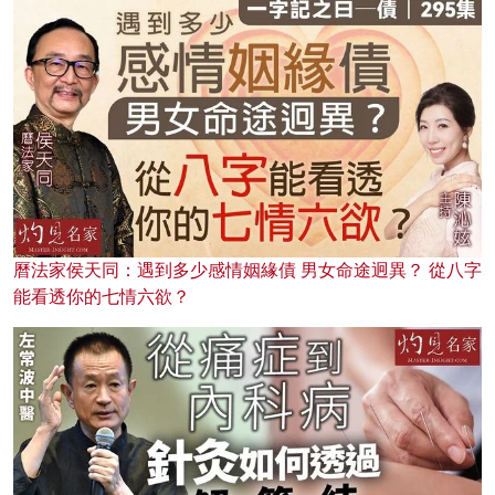
曆法家侯天同：遇到多少感情姻緣債 男女命途迥異？ 從八字
能看透你的七情六欲？