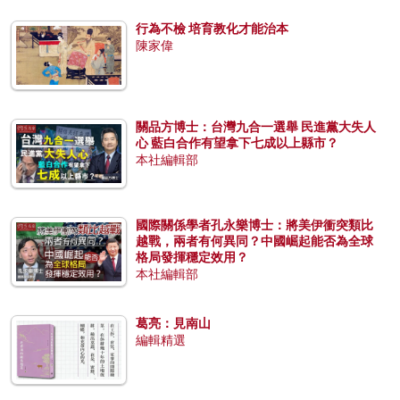
行為不檢 培育教化才能治本
陳家偉
關品方博士：台灣九合一選舉 民進黨大失人
心 藍白合作有望拿下七成以上縣市？
本社編輯部
國際關係學者孔永樂博士：將美伊衝突類比
越戰，兩者有何異同？中國崛起能否為全球
格局發揮穩定效用？
本社編輯部
葛亮：見南山
編輯精選