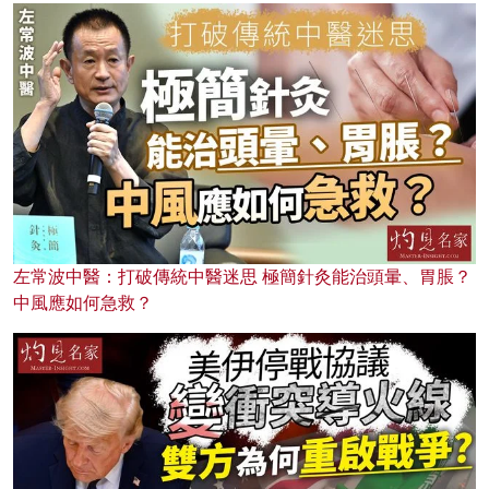
左常波中醫：打破傳統中醫迷思 極簡針灸能治頭暈、胃脹？
中風應如何急救？