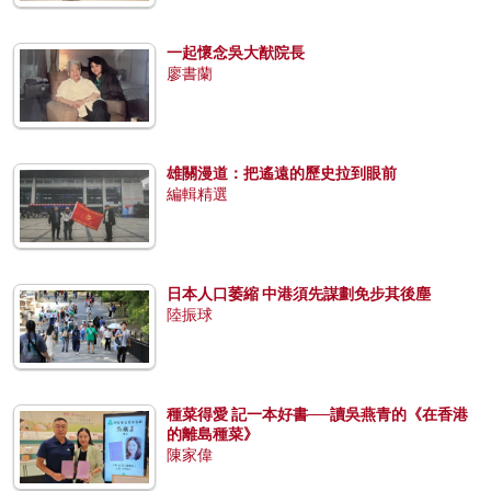
一起懷念吳大猷院長
廖書蘭
雄關漫道：把遙遠的歷史拉到眼前
編輯精選
日本人口萎縮 中港須先謀劃免步其後塵
陸振球
種菜得愛 記一本好書──讀吳燕青的《在香港
的離島種菜》
陳家偉