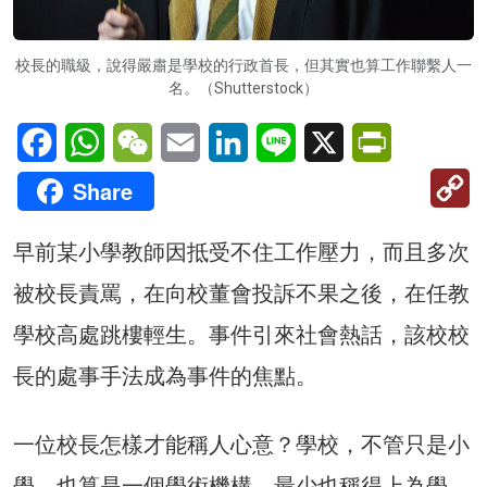
校長的職級，說得嚴肅是學校的行政首長，但其實也算工作聯繫人一
名。（Shutterstock）
Facebook
WhatsApp
WeChat
Email
LinkedIn
Line
X
PrintFriendl
C
Share
Li
早前某小學教師因抵受不住工作壓力，而且多次
被校長責罵，在向校董會投訴不果之後，在任教
學校高處跳樓輕生。事件引來社會熱話，該校校
長的處事手法成為事件的焦點。
一位校長怎樣才能稱人心意？學校，不管只是小
學，也算是一個學術機構，最少也稱得上為學