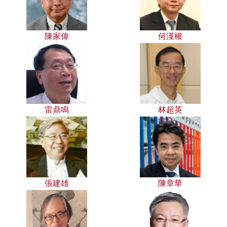
陳家偉
何漢權
雷鼎鳴
林超英
張建雄
陳章華