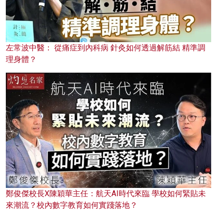
左常波中醫： 從痛症到內科病 針灸如何透過解筋結 精準調
理身體？
鄭俊傑校長X陳穎華主任：航天AI時代來臨 學校如何緊貼未
來潮流？校內數字教育如何實踐落地？