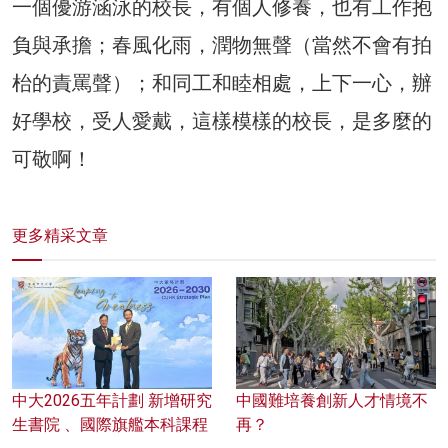
一個優游涵泳的校長，有個人修養，也有工作抱
負與承擔；春風化雨，潤物無聲（當然不會有拍
枱的責罵聲）；和同工和睦相處，上下一心，辦
好學校，受人愛戴，這樣模樣的校長，是多麼的
可敬啊！
更多精采文章
中大2026五年計劃 新增研究
中國難培養創新人才情境不
生書院 、國際旗艦本科課程
再？