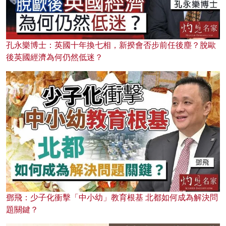
孔永樂博士：英國十年換七相，新揆會否步前任後塵？脫歐
後英國經濟為何仍然低迷？
鄧飛：少子化衝擊「中小幼」教育根基 北都如何成為解決問
題關鍵？