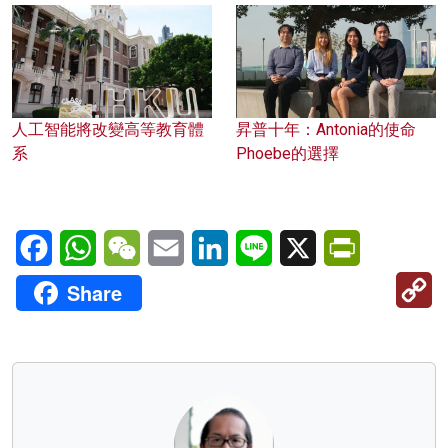
人工智能將改變高等教育體
昇普十年：Antonia的使命
系
Phoebe的選擇
Facebook
WhatsApp
WeChat
Email
LinkedIn
Line
X
PrintFriendl
C
Share
Li