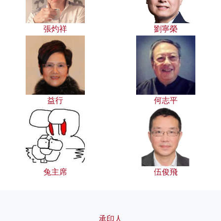
張灼祥
劉寧榮
益行
何志平
兔主席
伍俊飛
承印人