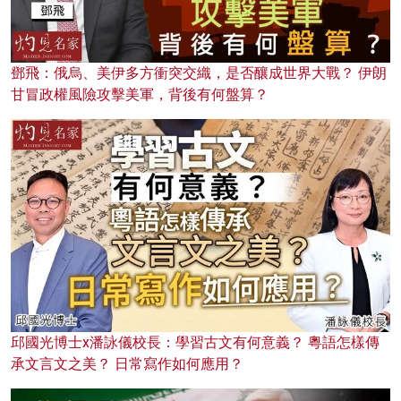
鄧飛：俄烏、美伊多方衝突交織，是否釀成世界大戰？ 伊朗
甘冒政權風險攻擊美軍，背後有何盤算？
邱國光博士x潘詠儀校長：學習古文有何意義？ 粵語怎樣傳
承文言文之美？ 日常寫作如何應用？