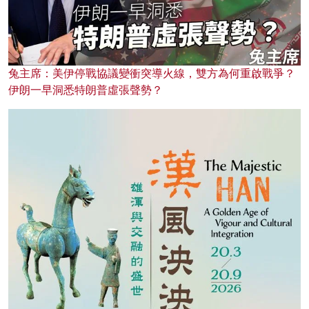
兔主席：美伊停戰協議變衝突導火線，雙方為何重啟戰爭？
伊朗一早洞悉特朗普虛張聲勢？