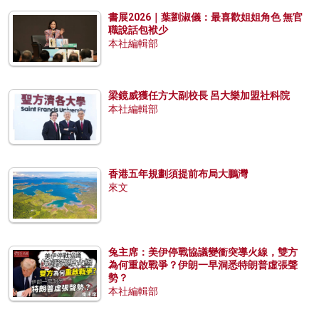
書展2026｜葉劉淑儀：最喜歡姐姐角色 無官
職說話包袱少
本社編輯部
梁鏡威獲任方大副校長 呂大樂加盟社科院
本社編輯部
香港五年規劃須提前布局大鵬灣
來文
兔主席：美伊停戰協議變衝突導火線，雙方
為何重啟戰爭？伊朗一早洞悉特朗普虛張聲
勢？
本社編輯部