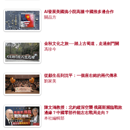
AI發展美國搞小院高牆 中國推多邊合作
關品方
金秋文化之旅──踏上古蜀道，走過劍門關
馮珍今
從顧生岳到沈平：一個座右銘的兩代傳承
劉家美
陳文鴻教授：北約縱深空襲 俄羅斯瀕臨戰敗
邊緣？中國零部件能左右戰局走向？
本社編輯部