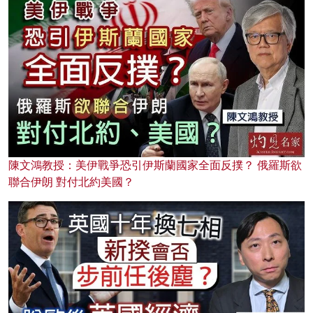
陳文鴻教授：美伊戰爭恐引伊斯蘭國家全面反撲？ 俄羅斯欲
聯合伊朗 對付北約美國？