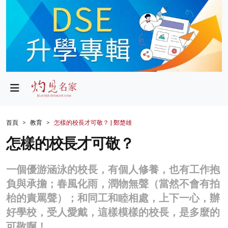
政局
教育
文化
財經
首頁
教育
怎樣的校長才可敬？ | 鄭楚雄
生活
怎樣的校長才可敬？
健康
一個優游涵泳的校長，有個人修養，也有工作抱
商業
負與承擔；春風化雨，潤物無聲（當然不會有拍
枱的責罵聲）；和同工和睦相處，上下一心，辦
科技
好學校，受人愛戴，這樣模樣的校長，是多麼的
影片
可敬啊！