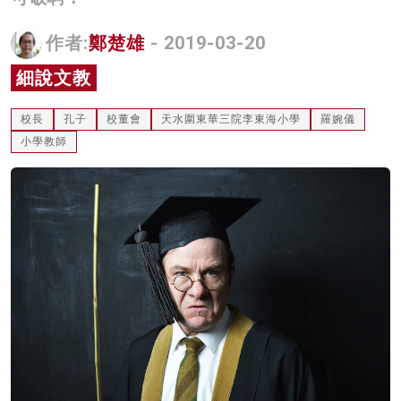
名家榜
作者:
鄭楚雄
- 2019-03-20
灼見活動
細說文教
關於我們
校長
孔子
校董會
天水圍東華三院李東海小學
羅婉儀
小學教師