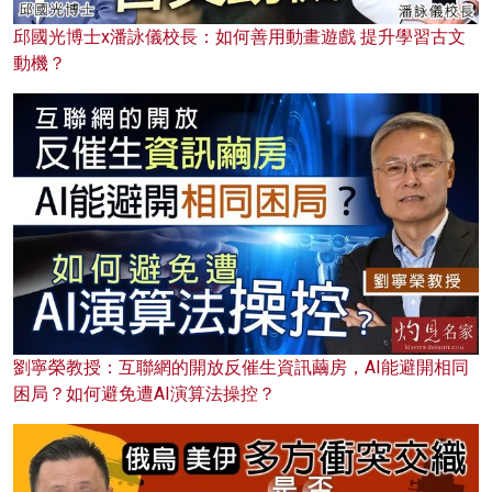
邱國光博士x潘詠儀校長：如何善用動畫遊戲 提升學習古文
動機？
劉寧榮教授：互聯網的開放反催生資訊繭房，AI能避開相同
困局？如何避免遭AI演算法操控？