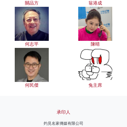
關品方
翁港成
何志平
陳晴
何民傑
兔主席
承印人
灼見名家傳媒有限公司