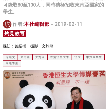
可錄取80至100人，同時積極招收東南亞國家的
名家榜
學生。
灼見活動
作者:
本社編輯部
- 2019-02-11
關於我們
灼見教育
採訪：曾紹樑 攝影：文灼峰
何順文
東南亞
大灣區
香港恒生大學
恒大
中六畢業生
內地學生