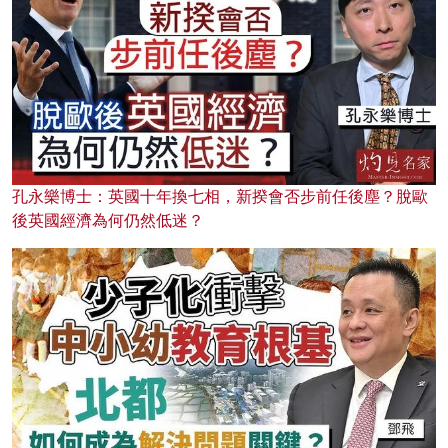
孔永樂博士：英國十年換七相，新揆會否步前任後塵？脫歐
後英國經濟為何仍然低迷？