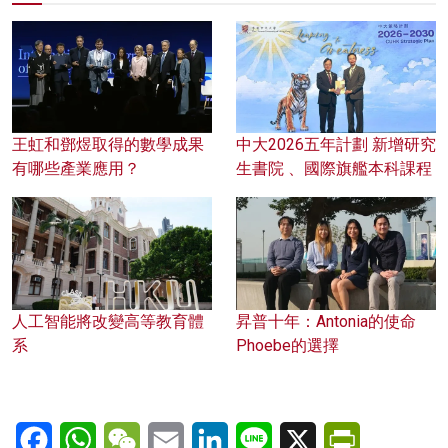
王虹和鄧煜取得的數學成果
中大2026五年計劃 新增研究
有哪些產業應用？
生書院 、國際旗艦本科課程
人工智能將改變高等教育體
昇普十年：Antonia的使命
系
Phoebe的選擇
Facebook
WhatsApp
WeChat
Email
LinkedIn
Line
X
PrintFriendl