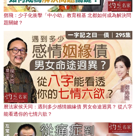
鄧飛：少子化衝擊「中小幼」教育根基 北都如何成為解決問
題關鍵？
曆法家侯天同：遇到多少感情姻緣債 男女命途迥異？ 從八字
能看透你的七情六欲？