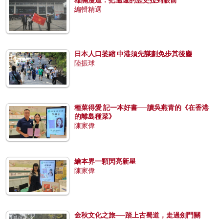
編輯精選
日本人口萎縮 中港須先謀劃免步其後塵
陸振球
種菜得愛 記一本好書──讀吳燕青的《在香港
的離島種菜》
陳家偉
繪本界一顆閃亮新星
陳家偉
金秋文化之旅──踏上古蜀道，走過劍門關