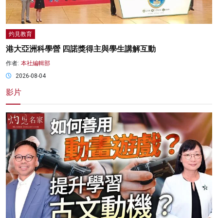
灼見教育
港大亞洲科學營 四諾獎得主與學生講解互動
作者:
本社編輯部
2026-08-04
影片