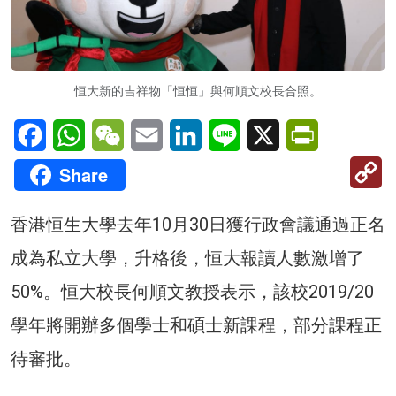
恒大新的吉祥物「恒恒」與何順文校長合照。
Facebook
WhatsApp
WeChat
Email
LinkedIn
Line
X
PrintFriendl
C
Share
Li
香港恒生大學去年10月30日獲行政會議通過正名
成為私立大學，升格後，恒大報讀人數激增了
50%。恒大校長何順文教授表示，該校2019/20
學年將開辦多個學士和碩士新課程，部分課程正
待審批。