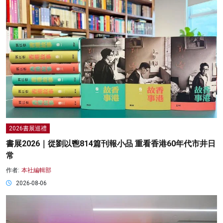
2026書展巡禮
書展2026｜從劉以鬯814篇刊報小品 重看香港60年代市井日
常
作者:
本社編輯部
2026-08-06