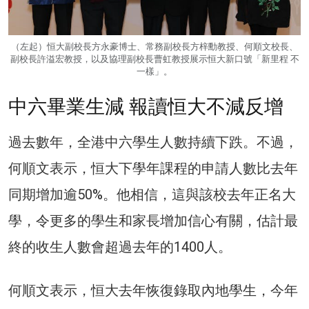
（左起）恒大副校長方永豪博士、常務副校長方梓勳教授、何順文校長、
副校長許溢宏教授，以及協理副校長曹虹教授展示恒大新口號「新里程 不
一樣」。
中六畢業生減 報讀恒大不減反增
過去數年，全港中六學生人數持續下跌。不過，
何順文表示，恒大下學年課程的申請人數比去年
同期增加逾50%。他相信，這與該校去年正名大
學，令更多的學生和家長增加信心有關，估計最
終的收生人數會超過去年的1400人。
何順文表示，恒大去年恢復錄取內地學生，今年