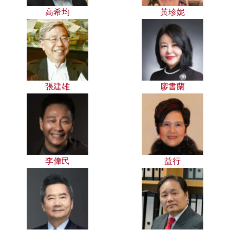
高希均
黃珍妮
張建雄
廖書蘭
李偉民
益行