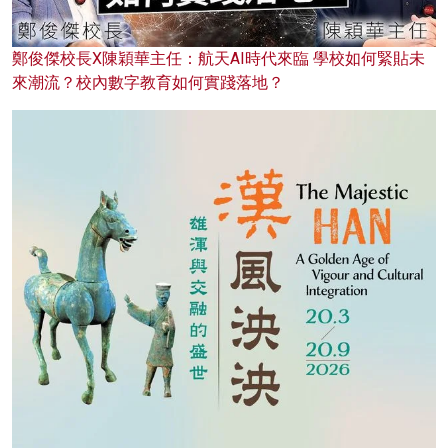
鄭俊傑校長X陳穎華主任：航天AI時代來臨 學校如何緊貼未
來潮流？校內數字教育如何實踐落地？