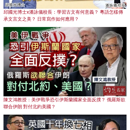
邱國光博士x潘詠儀校長：學習古文有何意義？ 粵語怎樣傳
承文言文之美？ 日常寫作如何應用？
陳文鴻教授：美伊戰爭恐引伊斯蘭國家全面反撲？ 俄羅斯欲
聯合伊朗 對付北約美國？