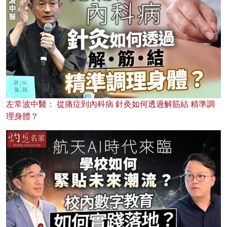
左常波中醫： 從痛症到內科病 針灸如何透過解筋結 精準調
理身體？