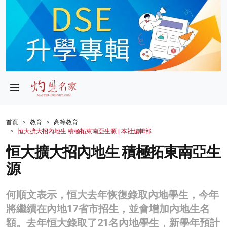
政局
教育
文化
財經
首頁
教育
高等教育
恒大擴大招內地生 積極拓東南亞生源 | 本社編輯部
生活
恒大擴大招內地生 積極拓東南亞生
健康
源
商業
何順文表示，恒大去年恢復錄取內地學生，今年
科技
將繼續在內地17省市招生，並會增加內地生名
影片
額。去年恒大錄取了21名內地學生，新學年預計