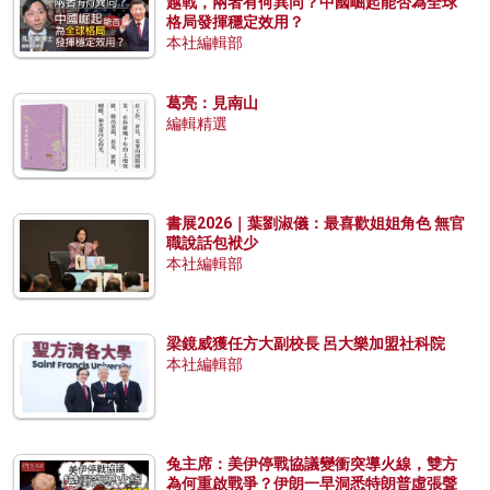
越戰，兩者有何異同？中國崛起能否為全球
格局發揮穩定效用？
本社編輯部
葛亮：見南山
編輯精選
書展2026｜葉劉淑儀：最喜歡姐姐角色 無官
職說話包袱少
本社編輯部
梁鏡威獲任方大副校長 呂大樂加盟社科院
本社編輯部
兔主席：美伊停戰協議變衝突導火線，雙方
為何重啟戰爭？伊朗一早洞悉特朗普虛張聲