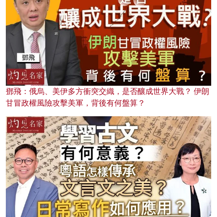
鄧飛：俄烏、美伊多方衝突交織，是否釀成世界大戰？ 伊朗
甘冒政權風險攻擊美軍，背後有何盤算？