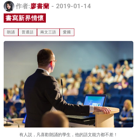
作者:
廖書蘭
- 2019-01-14
名家榜
書寫新界情懷
灼見活動
朗誦
普通話
兩文三語
愛國
關於我們
有人説，凡喜歡朗誦的學生，他的語文能力都不差！