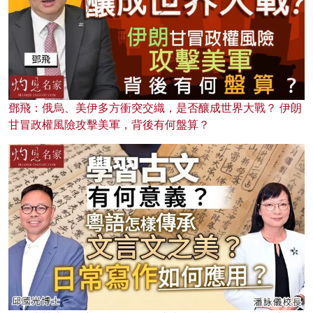
鄧飛：俄烏、美伊多方衝突交織，是否釀成世界大戰？ 伊朗
甘冒政權風險攻擊美軍，背後有何盤算？