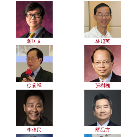
蔣匡文
林超英
徐俊祥
張樹槐
李偉民
關品方