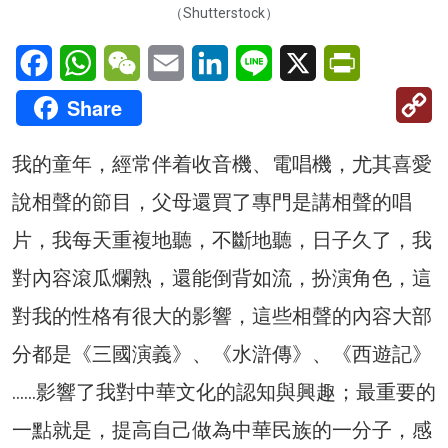
（Shutterstock）
Facebook
WhatsApp
WeChat
Email
LinkedIn
Line
X
PrintFriendl
C
Share
Li
我的童年，經常伴着收音機、電唱機，尤其喜愛
說相聲的節目，父母還買了專門是講相聲的唱
片，我每天重複地聽，不斷地聽，日子久了，我
對內容滾瓜爛熟，還能倒背如流，扮演角色，這
對我的性格有很大的影響，這些相聲的內容大部
分都是《三國演義》、《水滸傳》、《西遊記》
……影響了我對中華文化的認知與興趣；最重要的
一點就是，提高自己做為中華民族的一分子，感