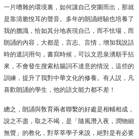
一片嘈雜的環境裏，如何讓自己突圍而出，那就
是靠清脆悅耳的聲音。多年的朗誦經驗也培養了
我的膽識，恰如其分地表現自己，而不怯場，而
朗誦的內容，大都是，言志、言情，增加我說話
時的遣詞用句，書寫時候，可以文思泉湧順手拈
來，不會發生搜索枯腸詞不達意的情況，這些的
訓練，提升了我對中華文化的修養。有人説，凡
喜歡朗誦的學生，他的語文能力都不差！
總之，朗誦與敎育兩者聯繫的好處是相輔相成，
說之不盡，取之不竭，是「隨風潛入夜，潤物細
無聲」的教化，對莘莘學子來說，絕對是有必要