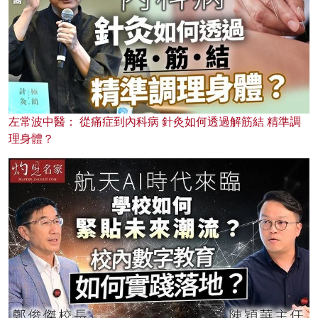
左常波中醫： 從痛症到內科病 針灸如何透過解筋結 精準調
理身體？