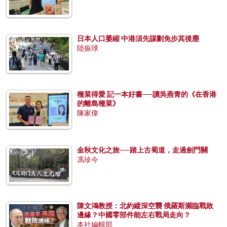
日本人口萎縮 中港須先謀劃免步其後塵
陸振球
種菜得愛 記一本好書──讀吳燕青的《在香港
的離島種菜》
陳家偉
金秋文化之旅──踏上古蜀道，走過劍門關
馮珍今
陳文鴻教授：北約縱深空襲 俄羅斯瀕臨戰敗
邊緣？中國零部件能左右戰局走向？
本社編輯部