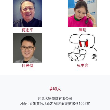
何志平
陳晴
何民傑
兔主席
承印人
灼見名家傳媒有限公司
地址 : 香港黃竹坑道21號環匯廣場10樓1002室