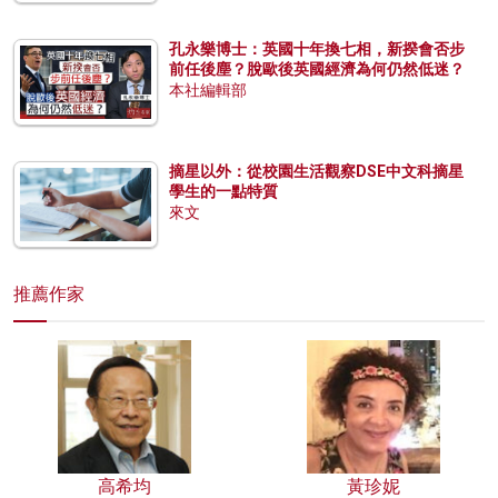
孔永樂博士：英國十年換七相，新揆會否步
前任後塵？脫歐後英國經濟為何仍然低迷？
本社編輯部
摘星以外：從校園生活觀察DSE中文科摘星
學生的一點特質
來文
推薦作家
高希均
黃珍妮