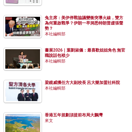
兔主席：美伊停戰協議變衝突導火線，雙方
為何重啟戰爭？伊朗一早洞悉特朗普虛張聲
勢？
本社編輯部
書展2026｜葉劉淑儀：最喜歡姐姐角色 無官
職說話包袱少
本社編輯部
梁鏡威獲任方大副校長 呂大樂加盟社科院
本社編輯部
香港五年規劃須提前布局大鵬灣
來文