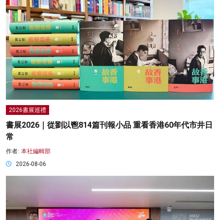
2026書展巡禮
書展2026｜從劉以鬯814篇刊報小品 重看香港60年代市井日
常
作者:
本社編輯部
2026-08-06