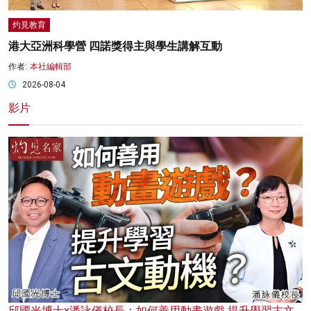
灼見教育
港大亞洲科學營 四諾獎得主與學生講解互動
作者:
本社編輯部
2026-08-04
影片
邱國光博士x潘詠儀校長：如何善用動畫遊戲 提升學習古文