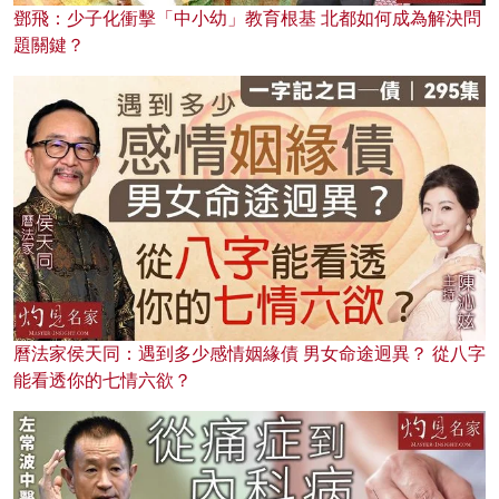
鄧飛：少子化衝擊「中小幼」教育根基 北都如何成為解決問
題關鍵？
曆法家侯天同：遇到多少感情姻緣債 男女命途迥異？ 從八字
能看透你的七情六欲？