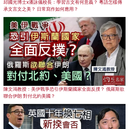
邱國光博士x潘詠儀校長：學習古文有何意義？ 粵語怎樣傳
承文言文之美？ 日常寫作如何應用？
陳文鴻教授：美伊戰爭恐引伊斯蘭國家全面反撲？ 俄羅斯欲
聯合伊朗 對付北約美國？