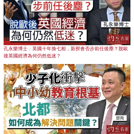
孔永樂博士：英國十年換七相，新揆會否步前任後塵？脫歐
後英國經濟為何仍然低迷？