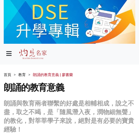
政局
教育
文化
財經
首頁
教育
朗誦的教育意義 | 廖書蘭
生活
朗誦的教育意義
健康
朗誦與敎育兩者聯繫的好處是相輔相成，說之不
商業
盡，取之不竭，是「隨風潛入夜，潤物細無聲」
的教化，對莘莘學子來說，絕對是有必要的寶貴
科技
經驗！
影片