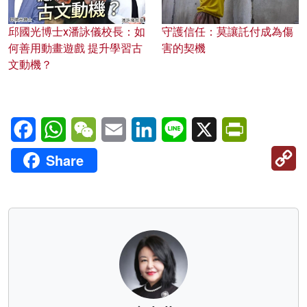
邱國光博士x潘詠儀校長：如
守護信任：莫讓託付成為傷
何善用動畫遊戲 提升學習古
害的契機
文動機？
Facebook
WhatsApp
WeChat
Email
LinkedIn
Line
X
PrintFriendl
C
Share
Li