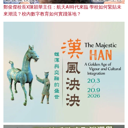
鄭俊傑校長X陳穎華主任：航天AI時代來臨 學校如何緊貼未
來潮流？校內數字教育如何實踐落地？