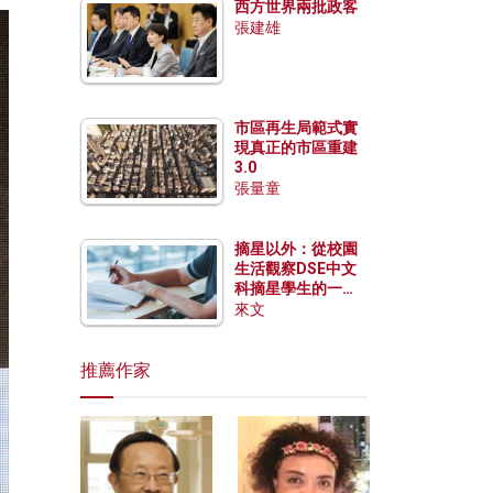
西方世界兩批政客
張建雄
市區再生局範式實
現真正的市區重建
3.0
張量童
摘星以外：從校園
生活觀察DSE中文
科摘星學生的一點
特質
來文
推薦作家