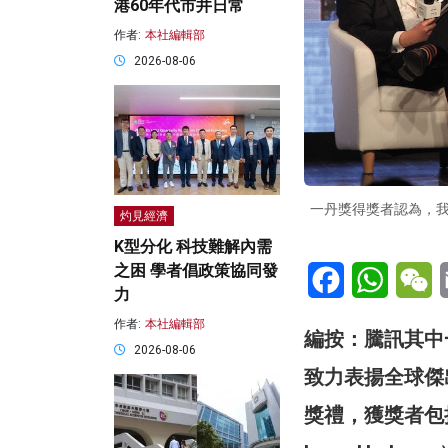
港60年代市井日常
作者:
本社編輯部
2026-08-06
一丹獎得獎者認為，
灼見經濟
K型分化 科技難解內需
Facebook
WhatsA
W
之困 學者倡政策協同發
力
作者:
本社編輯部
編按：騰訊其中
2026-08-06
致力表揚全球傑
獎禮，獲獎者包