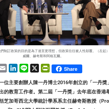
我們制訂政策的目的是為了達至更理想，但政策往往被人性顛覆。（左起
威爾、赫奇斯和阿格瓦爾。
pp
eChat
Email
LinkedIn
Line
X
PrintFriendly
Share
一位主要創辦人陳一丹博士2016年創立的「一丹獎
出的教育工作者。第二屆「一丹獎」去年底在香港
括芝加哥西北大學統計學系系主任赫奇斯教授（Prof