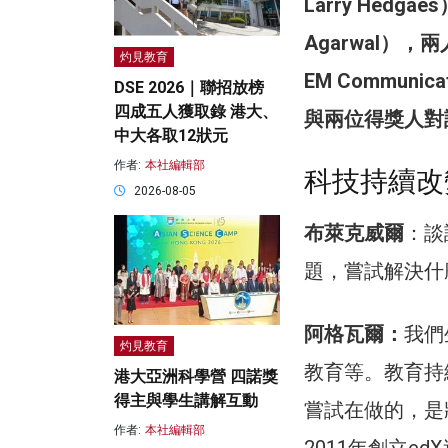
Larry Hedg
Agarwal
灼見教育
EM Communi
DSE 2026｜聯招放榜
四成五人獲取錄 港大、
與兩位得獎人對
中大各取12狀元
作者:
本社編輯部
科技持續改
2026-08-05
布萊克威爾
：談
題，嘗試解決什
阿格瓦爾：
我們
灼見教育
教育等。教育持
港大亞洲科學營 四諾獎
得主與學生講解互動
嘗試在做的，是
作者:
本社編輯部