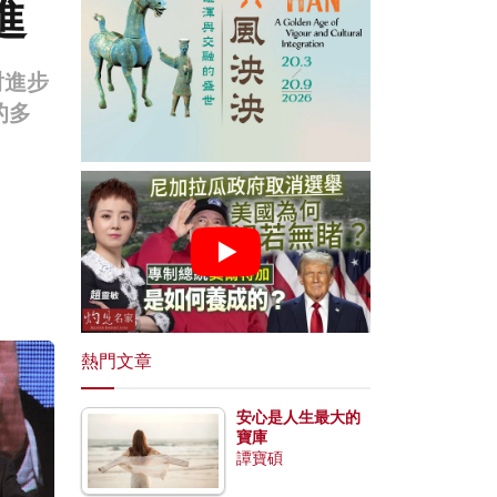
進
對進步
的多
熱門文章
安心是人生最大的
寶庫
譚寶碩