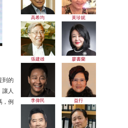
高希均
黃珍妮
張建雄
廖書蘭
提到的
，讓人
李偉民
益行
嗎，例