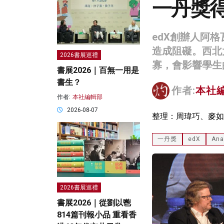
一丹獎
edX創辦人阿
造成阻礙。西北
2026書展巡禮
寡，會影響學生
書展2026｜百無一用是
書生？
作者:
本社
作者:
本社編輯部
2026-08-07
整理：周瑋巧、麥如
一丹獎
edX
Ana
2026書展巡禮
書展2026｜從劉以鬯
814篇刊報小品 重看香