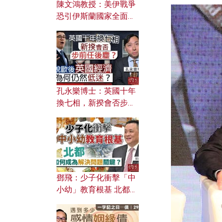
陳文鴻教授：美伊戰爭
恐引伊斯蘭國家全面反
撲？ 俄羅斯欲聯合伊朗
對付北約美國？
孔永樂博士：英國十年
換七相，新揆會否步前
任後塵？脫歐後英國經
濟為何仍然低迷？
鄧飛：少子化衝擊「中
小幼」教育根基 北都如
何成為解決問題關鍵？