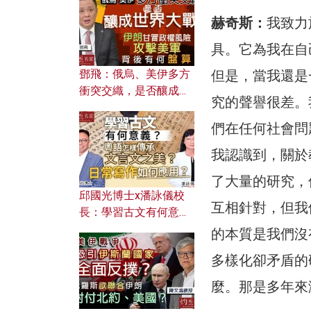
何避免遭AI演算法操
控？
赫奇斯：
我致力
具。它為我在自
鄧飛：俄烏、美伊多方
但是，當我還是
衝突交織，是否釀成世
究的聲譽很差。
界大戰？ 伊朗甘冒政權
風險攻擊美軍，背後有
們在任何社會問
何盤算？
我認識到，關於
了大量的研究，
邱國光博士x潘詠儀校
互相針對，但我
長：學習古文有何意
義？ 粵語怎樣傳承文言
的本質是我們沒
文之美？ 日常寫作如何
多樣化卻矛盾的
應用？
麼。那是多年來