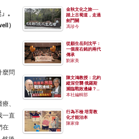
金秋文化之旅──
獎」。
踏上古蜀道，走過
劍門關
ell）
馮珍今
從顧生岳到沈平：
一個座右銘的兩代
傳承
劉家美
什麼問
陳文鴻教授：北約
縱深空襲 俄羅斯
瀕臨戰敗邊緣？中
國零部件能左右戰
本社編輯部
局走向？
醫療、
行為不檢 培育教
我一直
化才能治本
陳家偉
們在