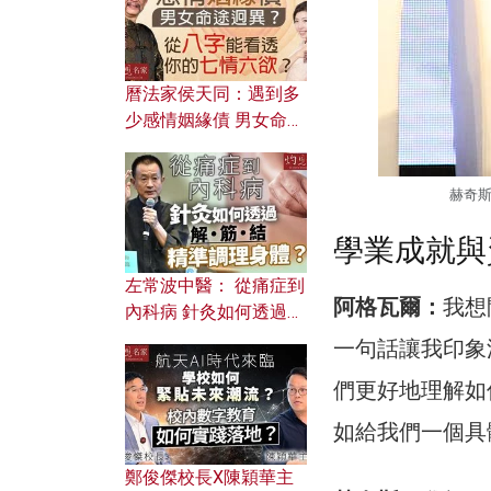
曆法家侯天同：遇到多
少感情姻緣債 男女命途
迥異？ 從八字能看透你
的七情六欲？
赫奇
學業成就與
左常波中醫： 從痛症到
阿格瓦爾：
我想
內科病 針灸如何透過解
筋結 精準調理身體？
一句話讓我印象
們更好地理解如
如給我們一個具
鄭俊傑校長X陳穎華主