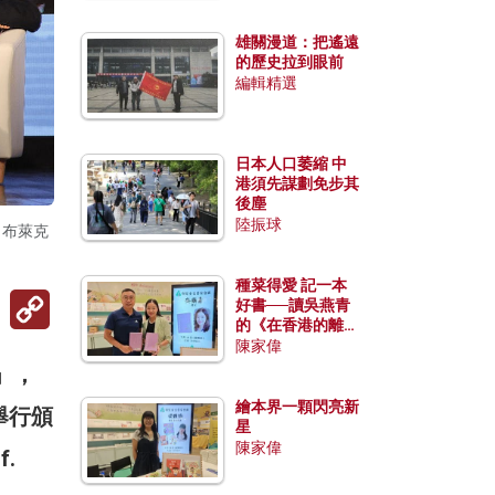
雄關漫道：把遙遠
的歷史拉到眼前
編輯精選
日本人口萎縮 中
港須先謀劃免步其
後塵
陸振球
）布萊克
種菜得愛 記一本
Copy
好書──讀吳燕青
Link
的《在香港的離島
種菜》
陳家偉
」，
繪本界一顆閃亮新
舉行頒
星
陳家偉
.