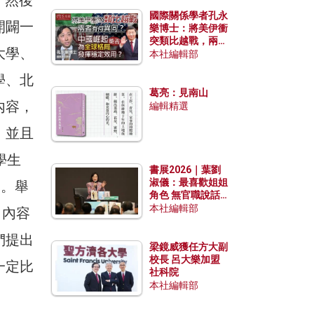
，然後
國際關係學者孔永
開闢一
樂博士：將美伊衝
突類比越戰，兩者
大學、
有何異同？中國崛
本社編輯部
起能否為全球格局
學、北
發揮穩定效用？
葛亮：見南山
內容，
編輯精選
，並且
學生
書展2026｜葉劉
淑儀：最喜歡姐姐
況。舉
角色 無官職說話
包袱少
本社編輯部
，內容
們提出
梁鏡威獲任方大副
校長 呂大樂加盟
一定比
社科院
本社編輯部