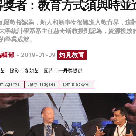
得獎者：教育方式須與時並
格瓦爾教授認為，新人和新事物很難進入教育界，這
大學統計學系系主任赫奇斯教授則認為，資源投放
的學業成就。
編輯部
- 2019-01-09
灼見教育
茵 攝影：麥如茵 圖片：一丹獎提供
nt Agarwal
Larry Hedgaes
Tom Blackwell