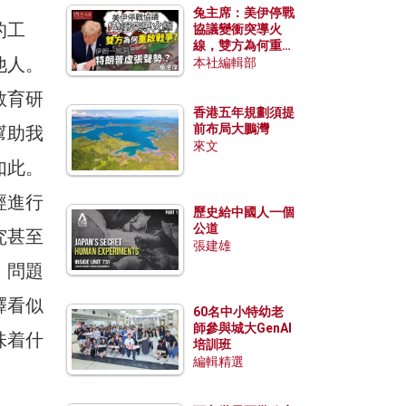
兔主席：美伊停戰
的工
協議變衝突導火
線，雙方為何重啟
他人。
戰爭？伊朗一早洞
本社編輯部
悉特朗普虛張聲
勢？
教育研
香港五年規劃須提
前布局大鵬灣
幫助我
來文
如此。
經進行
歷史給中國人一個
公道
究甚至
張建雄
，問題
釋看似
60名中小特幼老
師參與城大GenAI
味着什
培訓班
編輯精選