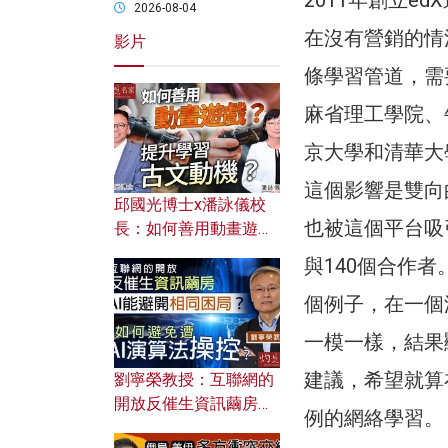
2011年創立
2026-08-04
在沒有營銷的情
影片
條學習管道，需
麻省理工學院、
京大學和清華大
這個影響是雙向
邱國光博士x潘詠儀校
也被這個平台吸
長：如何善用動畫遊戲
提升學習古文動機？
與140個合作
個例子，在一個
一模一樣，結果
建議，希望就算
劉寧榮教授：互聯網的
開放反催生資訊繭房，
例的網絡學習。
AI能避開相同困局？如