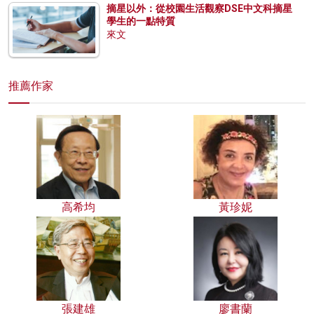
摘星以外：從校園生活觀察DSE中文科摘星
學生的一點特質
來文
推薦作家
高希均
黃珍妮
張建雄
廖書蘭