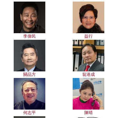
李偉民
益行
關品方
翁港成
何志平
陳晴