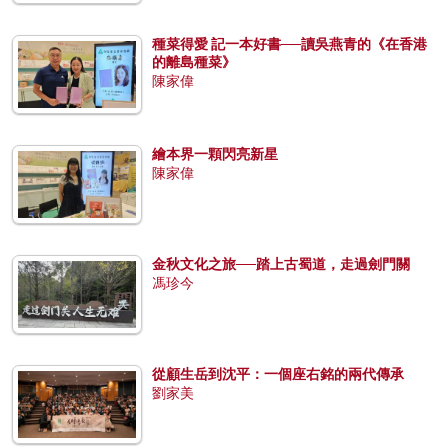
種菜得愛 記一本好書──讀吳燕青的《在香港
的離島種菜》
陳家偉
繪本界一顆閃亮新星
陳家偉
金秋文化之旅──踏上古蜀道，走過劍門關
馮珍今
從顧生岳到沈平：一個座右銘的兩代傳承
劉家美