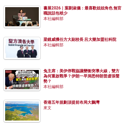
書展2026｜葉劉淑儀：最喜歡姐姐角色 無官
職說話包袱少
本社編輯部
梁鏡威獲任方大副校長 呂大樂加盟社科院
本社編輯部
兔主席：美伊停戰協議變衝突導火線，雙方
為何重啟戰爭？伊朗一早洞悉特朗普虛張聲
勢？
本社編輯部
香港五年規劃須提前布局大鵬灣
來文