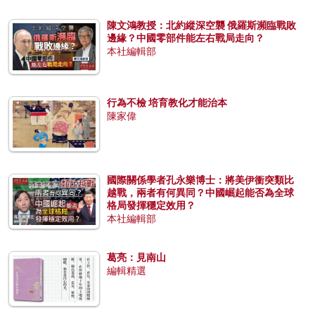
陳文鴻教授：北約縱深空襲 俄羅斯瀕臨戰敗
邊緣？中國零部件能左右戰局走向？
本社編輯部
行為不檢 培育教化才能治本
陳家偉
國際關係學者孔永樂博士：將美伊衝突類比
越戰，兩者有何異同？中國崛起能否為全球
格局發揮穩定效用？
本社編輯部
葛亮：見南山
編輯精選