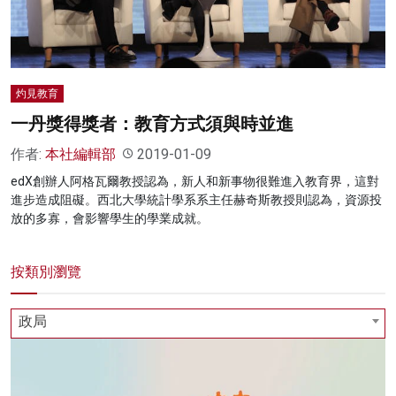
名家榜
灼見活動
灼見教育
關於我們
一丹獎得獎者：教育方式須與時並進
作者:
本社編輯部
2019-01-09
edX創辦人阿格瓦爾教授認為，新人和新事物很難進入教育界，這對
進步造成阻礙。西北大學統計學系系主任赫奇斯教授則認為，資源投
放的多寡，會影響學生的學業成就。
按類別瀏覽
政局