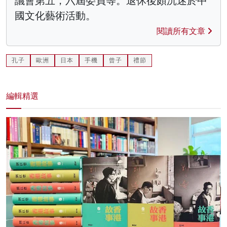
議會第五，六屆委員等。退休後頗沉迷於中
國文化藝術活動。
閱讀所有文章
孔子
歐洲
日本
手機
曾子
禮節
編輯精選