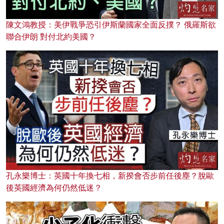
陳文鴻教授：美伊戰爭恐引伊斯蘭國家全面反撲？ 俄羅斯欲
聯合伊朗 對付北約美國？
孔永樂博士：英國十年換七相，新揆會否步前任後塵？脫歐
後英國經濟為何仍然低迷？