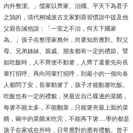
內外整潔。」儒家以齊家、治國、平天下為君子
之鵠的，清代桐城派古文家劉蓉習慣說中提及他
父親告誡他說：「一室之不治，何天下國家
為。」孩子在整理家務外，尚要知所應對。對父
母、兄弟姊妹、親戚、朋友都有一定的禮節。譬
如吃飯時，人不齊便不動箸，人齊了還要先向長
輩打招呼、再向同輩打招呼，到最小的一個向各
人都問了安，長輩動箸了，孩子才能動箸吃飯。
吃飯也有一定的禮貌，夾最近自己碟邊的菜餚，
每箸不能太多，不能翻菜，只能箸夾最上面的菜
餚，碗中的菜餚未吃完，不能再下箸……學的都是
孩子在家或在外時，日常應對的應有禮貌。曾子