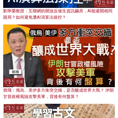
劉寧榮教授：互聯網的開放反催生資訊繭房，AI能避開相同
困局？如何避免遭AI演算法操控？
鄧飛：俄烏、美伊多方衝突交織，是否釀成世界大戰？ 伊朗
甘冒政權風險攻擊美軍，背後有何盤算？