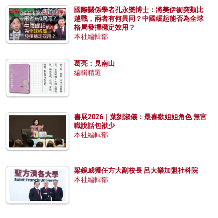
國際關係學者孔永樂博士：將美伊衝突類比
越戰，兩者有何異同？中國崛起能否為全球
格局發揮穩定效用？
本社編輯部
葛亮：見南山
編輯精選
書展2026｜葉劉淑儀：最喜歡姐姐角色 無官
職說話包袱少
本社編輯部
梁鏡威獲任方大副校長 呂大樂加盟社科院
本社編輯部