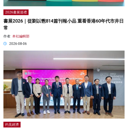
2026書展巡禮
書展2026｜從劉以鬯814篇刊報小品 重看香港60年代市井日
常
作者:
本社編輯部
2026-08-06
灼見經濟