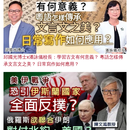
邱國光博士x潘詠儀校長：學習古文有何意義？ 粵語怎樣傳
承文言文之美？ 日常寫作如何應用？