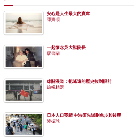
安心是人生最大的寶庫
譚寶碩
一起懷念吳大猷院長
廖書蘭
雄關漫道：把遙遠的歷史拉到眼前
編輯精選
日本人口萎縮 中港須先謀劃免步其後塵
陸振球