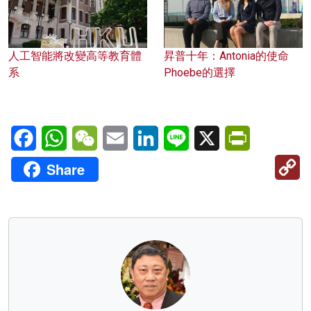
人工智能將改變高等教育體
昇普十年：Antonia的使命
系
Phoebe的選擇
Facebook
WhatsApp
WeChat
Email
LinkedIn
Line
X
PrintFriendl
C
Share
Li