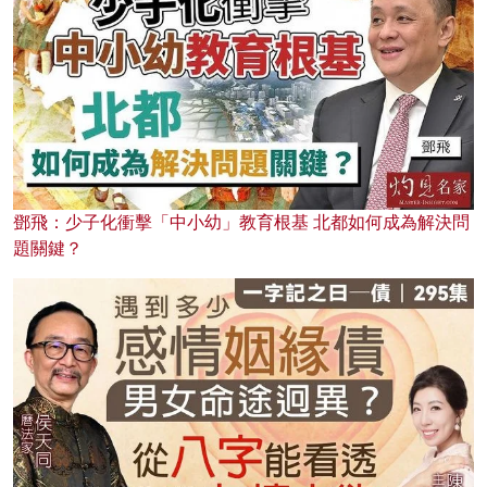
鄧飛：少子化衝擊「中小幼」教育根基 北都如何成為解決問
題關鍵？