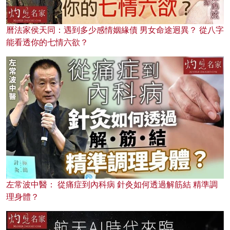
曆法家侯天同：遇到多少感情姻緣債 男女命途迥異？ 從八字
能看透你的七情六欲？
左常波中醫： 從痛症到內科病 針灸如何透過解筋結 精準調
理身體？