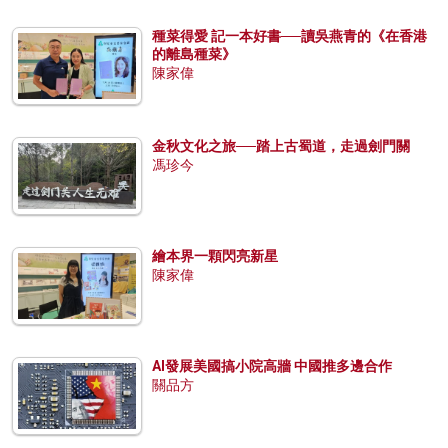
種菜得愛 記一本好書──讀吳燕青的《在香港
的離島種菜》
陳家偉
金秋文化之旅──踏上古蜀道，走過劍門關
馮珍今
繪本界一顆閃亮新星
陳家偉
AI發展美國搞小院高牆 中國推多邊合作
關品方