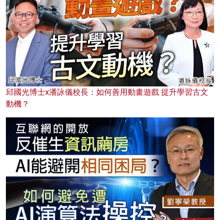
邱國光博士x潘詠儀校長：如何善用動畫遊戲 提升學習古文
動機？