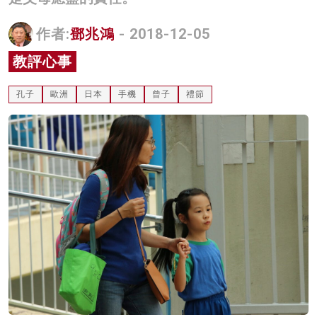
名家榜
作者:
鄧兆鴻
- 2018-12-05
灼見活動
教評心事
關於我們
孔子
歐洲
日本
手機
曾子
禮節