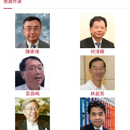
推薦作家
陳家偉
何漢權
雷鼎鳴
林超英