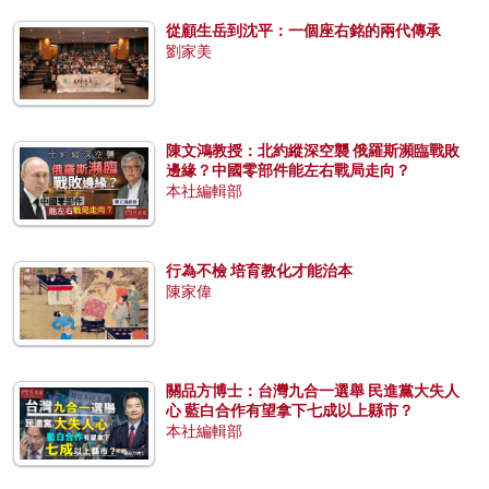
從顧生岳到沈平：一個座右銘的兩代傳承
劉家美
陳文鴻教授：北約縱深空襲 俄羅斯瀕臨戰敗
邊緣？中國零部件能左右戰局走向？
本社編輯部
行為不檢 培育教化才能治本
陳家偉
關品方博士：台灣九合一選舉 民進黨大失人
心 藍白合作有望拿下七成以上縣市？
本社編輯部