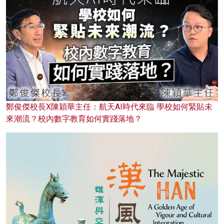
鄭俊傑校長X陳穎華主任：航天AI時代來臨 學校如何緊貼未
來潮流？校內數字教育如何實踐落地？