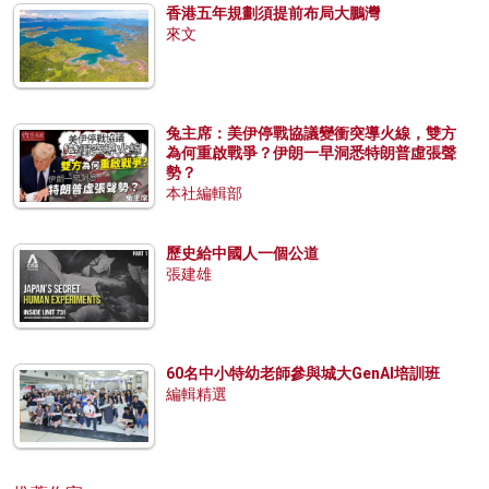
香港五年規劃須提前布局大鵬灣
來文
兔主席：美伊停戰協議變衝突導火線，雙方
為何重啟戰爭？伊朗一早洞悉特朗普虛張聲
勢？
本社編輯部
歷史給中國人一個公道
張建雄
60名中小特幼老師參與城大GenAI培訓班
編輯精選