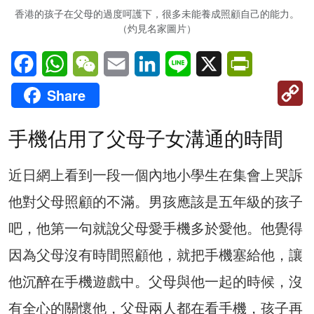
香港的孩子在父母的過度呵護下，很多未能養成照顧自己的能力。
（灼見名家圖片）
Facebook
WhatsApp
WeChat
Email
LinkedIn
Line
X
PrintFriendl
C
Share
Li
手機佔用了父母子女溝通的時間
近日網上看到一段一個內地小學生在集會上哭訴
他對父母照顧的不滿。男孩應該是五年級的孩子
吧，他第一句就說父母愛手機多於愛他。他覺得
因為父母沒有時間照顧他，就把手機塞給他，讓
他沉醉在手機遊戲中。父母與他一起的時候，沒
有全心的關懷他，父母兩人都在看手機，孩子再