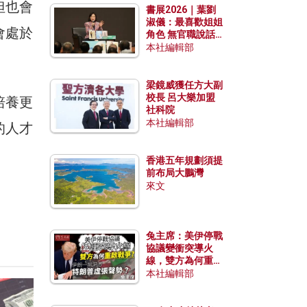
但也會
書展2026｜葉劉
淑儀：最喜歡姐姐
會處於
角色 無官職說話
包袱少
本社編輯部
梁鏡威獲任方大副
校長 呂大樂加盟
培養更
社科院
本社編輯部
的人才
香港五年規劃須提
前布局大鵬灣
來文
兔主席：美伊停戰
協議變衝突導火
線，雙方為何重啟
戰爭？伊朗一早洞
本社編輯部
悉特朗普虛張聲
勢？