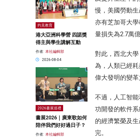
慢，美國勞動生產率
亦有芝加哥大學
灼見教育
量損失為2.7萬
港大亞洲科學營 四諾獎
得主與學生講解互動
作者:
本社編輯部
對此，西北大學（Nor
2026-08-04
為，人類已經耗
偉大發明的變革
不過，人工智能
功開發的軟件系
2026書展巡禮
書展2026｜廣東歌如何
的經濟繁榮及生
陪伴我們好好過日子？
完。
作者:
本社編輯部