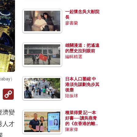
一起懷念吳大猷院
長
廖書蘭
雄關漫道：把遙遠
的歷史拉到眼前
編輯精選
bay）
日本人口萎縮 中
港須先謀劃免步其
後塵
Copy
Link
陸振球
經濟變
種菜得愛 記一本
好書──讀吳燕青
秀人才
的《在香港的離島
種菜》
陳家偉
緩