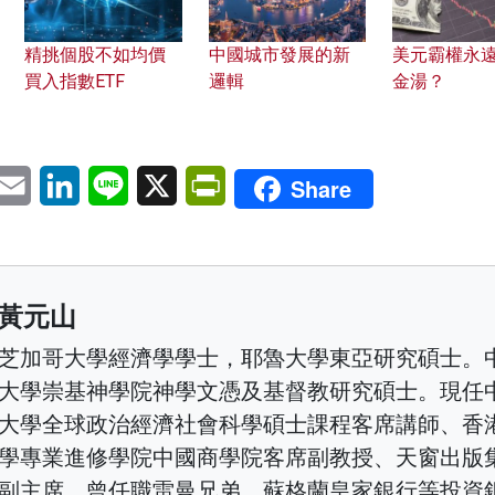
精挑個股不如均價
中國城市發展的新
美元霸權永
買入指數ETF
邏輯
金湯？
pp
eChat
Email
LinkedIn
Line
X
PrintFriendly
Share
黃元山
芝加哥大學經濟學學士，耶魯大學東亞研究碩士。
大學崇基神學院神學文憑及基督教研究碩士。現任
大學全球政治經濟社會科學碩士課程客席講師、香
學專業進修學院中國商學院客席副教授、天窗出版
副主席。曾任職雷曼兄弟、蘇格蘭皇家銀行等投資