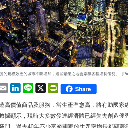
度的規模效應的城市不斷增加，這些繁榮之地會累積各種增長優勢。（Pixa
pp
eChat
Email
LinkedIn
Line
X
PrintFriendly
Share
造高價值商品及服務，當生產率愈高，將有助國家
數據顯示，現時大多數發達經濟體已經失去創造優
竅門，過去40年不少富裕國家的生產率增長都顯著