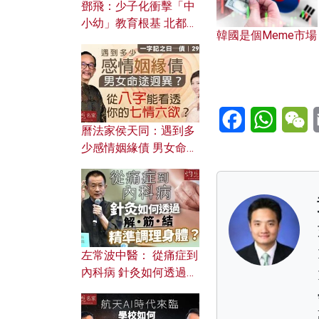
鄧飛：少子化衝擊「中
小幼」教育根基 北都如
韓國是個Meme市場
何成為解決問題關鍵？
Facebook
WhatsA
W
曆法家侯天同：遇到多
少感情姻緣債 男女命途
迥異？ 從八字能看透你
的七情六欲？
左常波中醫： 從痛症到
內科病 針灸如何透過解
筋結 精準調理身體？