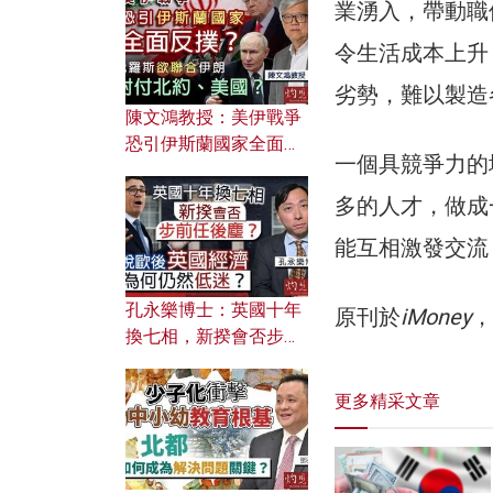
文之美？ 日常寫作如何
業湧入，帶動職
應用？
令生活成本上升
劣勢，難以製造
陳文鴻教授：美伊戰爭
恐引伊斯蘭國家全面反
一個具競爭力的
撲？ 俄羅斯欲聯合伊朗
對付北約美國？
多的人才，做成
能互相激發交流
孔永樂博士：英國十年
原刊於
iMoney
，
換七相，新揆會否步前
任後塵？脫歐後英國經
濟為何仍然低迷？
更多精采文章