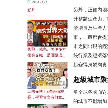
2026-08-04
另外，正如內地
影片
升整體生產力。
濟增長及生產力
市，一般都會提
市之間出現的經
鄧飛：俄烏、美伊多方
統行業及經濟落
衝突交織，是否釀成世
界大戰？ 伊朗甘冒政權
起變得身嬌肉貴，
風險攻擊美軍，背後有
何盤算？
超級城市聚
邱國光博士x潘詠儀校
當全球各國面對
長：學習古文有何意
的城市不斷增加
義？ 粵語怎樣傳承文言