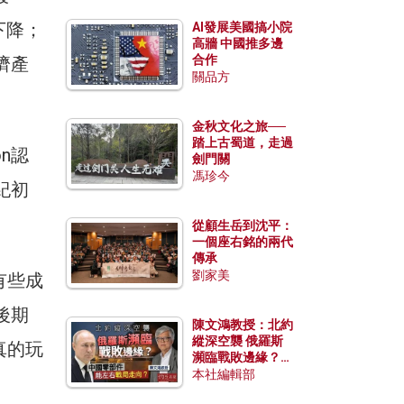
續下降；
AI發展美國搞小院
高牆 中國推多邊
合作
濟產
關品方
金秋文化之旅──
踏上古蜀道，走過
on認
劍門關
馮珍今
紀初
從顧生岳到沈平：
一個座右銘的兩代
傳承
劉家美
有些成
後期
陳文鴻教授：北約
縱深空襲 俄羅斯
真的玩
瀕臨戰敗邊緣？中
國零部件能左右戰
本社編輯部
局走向？