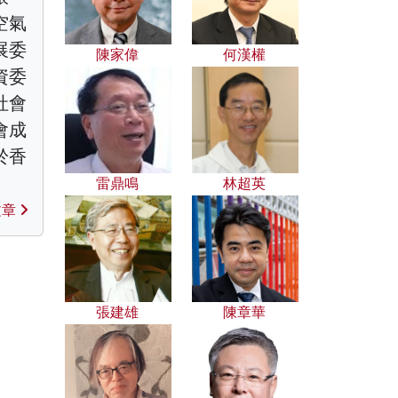
空氣
展委
陳家偉
何漢權
資委
社會
會成
於香
雷鼎鳴
林超英
文章
張建雄
陳章華