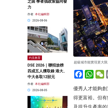
之困 學者倡政策協同發
力
作者:
本社編輯部
2026-08-06
灼見教育
超級城市能實現更大限
DSE 2026｜聯招放榜
四成五人獲取錄 港大、
Facebook
WhatsA
W
中大各取12狀元
作者:
本社編輯部
優秀人才能夠創
2026-08-05
得更富裕。但有
及提升生產率的