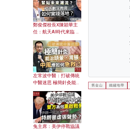
鄭俊傑校長X陳穎華主
任：航天AI時代來臨 學
校如何緊貼未來潮流？
校內數字教育如何實踐
落地？
左常波中醫：打破傳統
中醫迷思 極簡針灸能治
舊金山
鐵鏽地帶
頭暈、胃脹？中風應如
何急救？
兔主席：美伊停戰協議