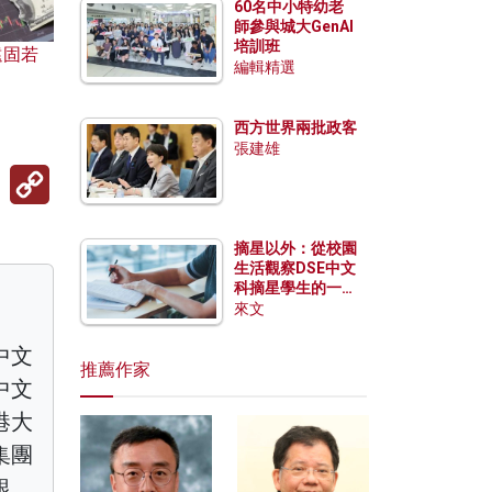
60名中小特幼老
師參與城大GenAI
培訓班
遠固若
編輯精選
西方世界兩批政客
張建雄
Copy
Link
摘星以外：從校園
生活觀察DSE中文
科摘星學生的一點
特質
來文
中文
推薦作家
中文
港大
集團
銀