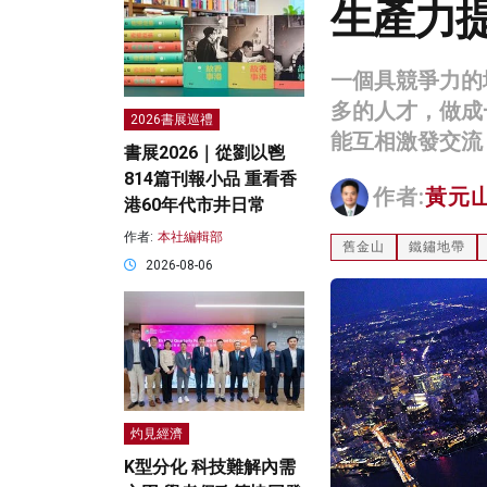
生產力
一個具競爭力的
多的人才，做成
2026書展巡禮
能互相激發交流
書展2026｜從劉以鬯
814篇刊報小品 重看香
作者:
黃元
港60年代市井日常
作者:
本社編輯部
舊金山
鐵鏽地帶
2026-08-06
灼見經濟
K型分化 科技難解內需