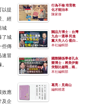
行為不檢 培育教
可以提
化才能治本
陳家偉
景、經
裕城
關品方博士：台灣
爆了城
九合一選舉 民進
黨大失人心 藍白
合作有望拿下七成
本社編輯部
一些傳
以上縣市？
迅速冒
國際關係學者孔永
樂博士：將美伊衝
緣。
突類比越戰，兩者
有何異同？中國崛
本社編輯部
起能否為全球格局
發揮穩定效用？
葛亮：見南山
編輯精選
模效應
才及企