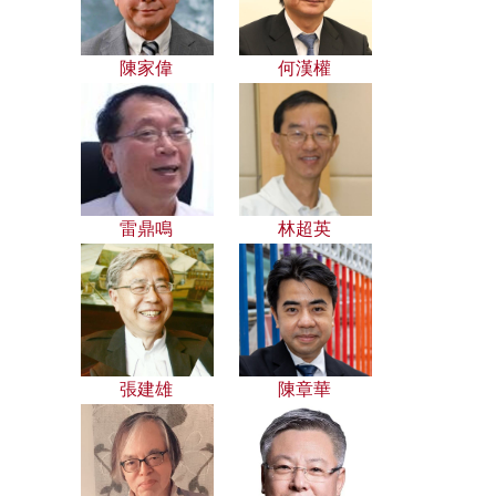
陳家偉
何漢權
雷鼎鳴
林超英
張建雄
陳章華