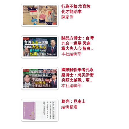
行為不檢 培育教
化才能治本
陳家偉
關品方博士：台灣
九合一選舉 民進
黨大失人心 藍白
合作有望拿下七成
本社編輯部
以上縣市？
國際關係學者孔永
樂博士：將美伊衝
突類比越戰，兩者
有何異同？中國崛
本社編輯部
起能否為全球格局
發揮穩定效用？
葛亮：見南山
編輯精選