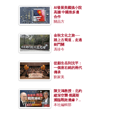
AI發展美國搞小院
高牆 中國推多邊
合作
關品方
金秋文化之旅──
踏上古蜀道，走過
劍門關
馮珍今
從顧生岳到沈平：
一個座右銘的兩代
傳承
劉家美
陳文鴻教授：北約
縱深空襲 俄羅斯
瀕臨戰敗邊緣？中
國零部件能左右戰
本社編輯部
局走向？