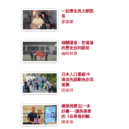
一起懷念吳大猷院
長
廖書蘭
雄關漫道：把遙遠
的歷史拉到眼前
編輯精選
日本人口萎縮 中
港須先謀劃免步其
後塵
陸振球
種菜得愛 記一本
好書──讀吳燕青
的《在香港的離島
種菜》
陳家偉