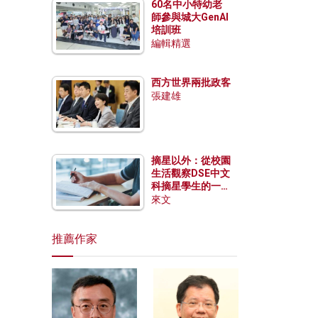
60名中小特幼老
師參與城大GenAI
培訓班
編輯精選
西方世界兩批政客
張建雄
摘星以外：從校園
生活觀察DSE中文
科摘星學生的一點
特質
來文
推薦作家