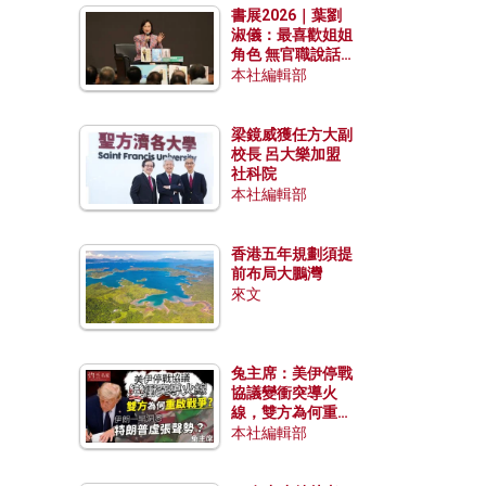
書展2026｜葉劉
淑儀：最喜歡姐姐
角色 無官職說話
包袱少
本社編輯部
梁鏡威獲任方大副
校長 呂大樂加盟
社科院
本社編輯部
香港五年規劃須提
前布局大鵬灣
來文
兔主席：美伊停戰
協議變衝突導火
線，雙方為何重啟
戰爭？伊朗一早洞
本社編輯部
悉特朗普虛張聲
勢？