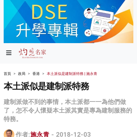
政局
教育
文化
財經
首頁
政局
香港
本土派似是建制派特務 | 施永青
生活
本土派似是建制派特務
健康
建制派做不到的事情，本土派都一一為他們做
商業
了，怎不令人懷疑本土派其實是專為建制服務的
特務。
科技
影片
作者:
施永青
- 2018-12-03