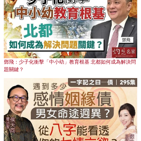
鄧飛：少子化衝擊「中小幼」教育根基 北都如何成為解決問
題關鍵？