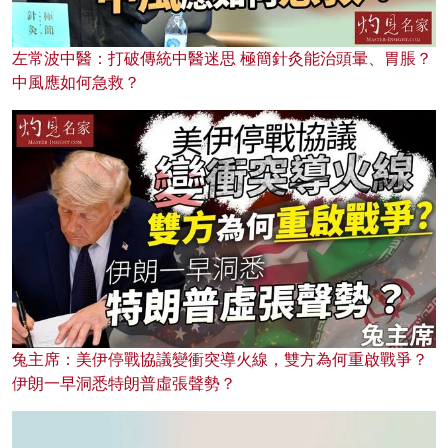
左常波中醫：打破傳統中醫迷思 極簡針灸能治頭暈、胃脹？
中風應如何急救？
兔主席：美伊停戰協議變衝突導火線，雙方為何重啟戰爭？
伊朗一早洞悉特朗普虛張聲勢？