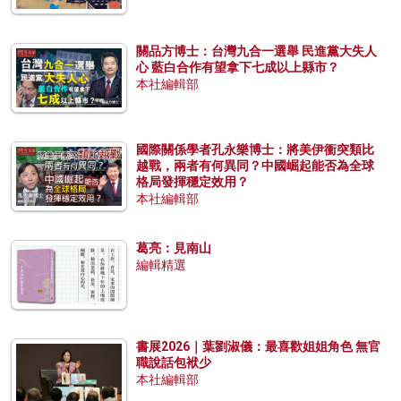
關品方博士：台灣九合一選舉 民進黨大失人
心 藍白合作有望拿下七成以上縣市？
本社編輯部
國際關係學者孔永樂博士：將美伊衝突類比
越戰，兩者有何異同？中國崛起能否為全球
格局發揮穩定效用？
本社編輯部
葛亮：見南山
編輯精選
書展2026｜葉劉淑儀：最喜歡姐姐角色 無官
職說話包袱少
本社編輯部