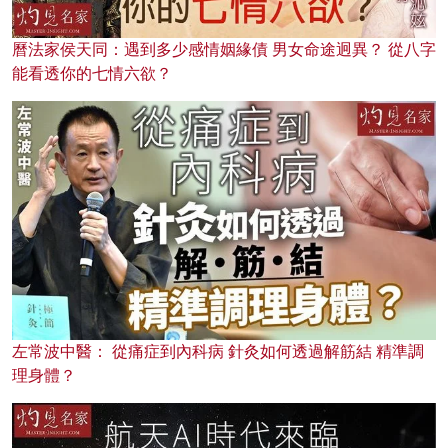
曆法家侯天同：遇到多少感情姻緣債 男女命途迥異？ 從八字
能看透你的七情六欲？
左常波中醫： 從痛症到內科病 針灸如何透過解筋結 精準調
理身體？