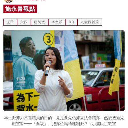
名家榜
施永青觀點
灼見活動
泛民
六四
建制派
本土派
DQ
九龍西補選
關於我們
本土派努力當選議員的目的，竟是要先佔據立法會議席，然後透過兒
戲宣誓一一「自殺」，把席位讓給建制派？（小麗民主教室