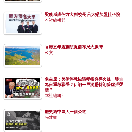
梁鏡威獲任方大副校長 呂大樂加盟社科院
本社編輯部
香港五年規劃須提前布局大鵬灣
來文
兔主席：美伊停戰協議變衝突導火線，雙方
為何重啟戰爭？伊朗一早洞悉特朗普虛張聲
勢？
本社編輯部
歷史給中國人一個公道
張建雄