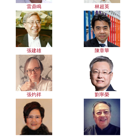
雷鼎鳴
林超英
張建雄
陳章華
張灼祥
劉寧榮