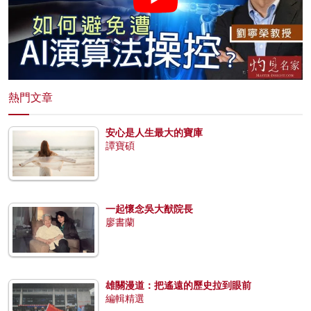
熱門文章
安心是人生最大的寶庫
譚寶碩
一起懷念吳大猷院長
廖書蘭
雄關漫道：把遙遠的歷史拉到眼前
編輯精選