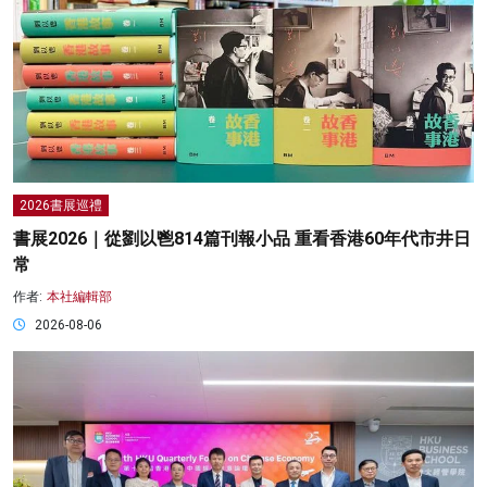
2026書展巡禮
書展2026｜從劉以鬯814篇刊報小品 重看香港60年代市井日
常
作者:
本社編輯部
2026-08-06