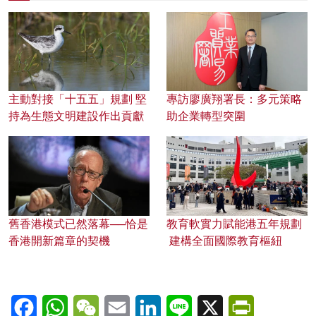
主動對接「十五五」規劃 堅
專訪廖廣翔署長：多元策略
持為生態文明建設作出貢獻
助企業轉型突圍
舊香港模式已然落幕──恰是
教育軟實力賦能港五年規劃
香港開新篇章的契機
建構全面國際教育樞紐
Facebook
WhatsApp
WeChat
Email
LinkedIn
Line
X
PrintFriendl