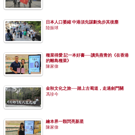
日本人口萎縮 中港須先謀劃免步其後塵
陸振球
種菜得愛 記一本好書──讀吳燕青的《在香港
的離島種菜》
陳家偉
金秋文化之旅──踏上古蜀道，走過劍門關
馮珍今
繪本界一顆閃亮新星
陳家偉