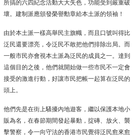
所搞的六四紀念活動大大失色，功能受到嚴重破
壞。建制派應頒發榮譽勳章給本土派的領袖！
由於本土派一樣高舉民主旗幟，而且口號叫得比
泛民還要漂亮，令泛民不敢把他們排除出局。而
一般市民亦會視本土派為泛民的成員之一。達到
這個目的之後，他們就開始做一些市民不一定會
接受的激進行動，好讓市民把帳一起算在泛民的
頭上。
他們先是在街上騷擾內地遊客，繼以保護本地小
販為名，在春節期間發起暴動，掟磚、放火、襲
擊警察，令一向守法的香港市民覺得泛民愈來愈