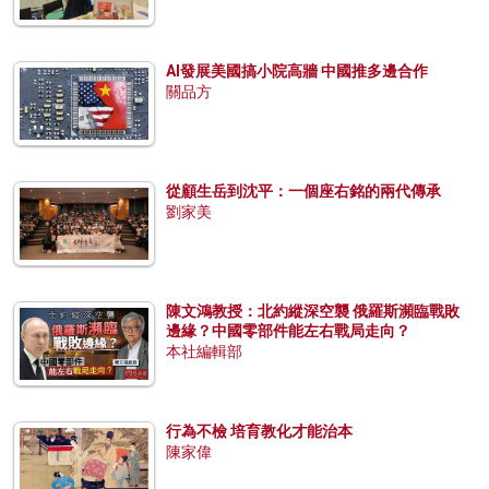
AI發展美國搞小院高牆 中國推多邊合作
關品方
從顧生岳到沈平：一個座右銘的兩代傳承
劉家美
陳文鴻教授：北約縱深空襲 俄羅斯瀕臨戰敗
邊緣？中國零部件能左右戰局走向？
本社編輯部
行為不檢 培育教化才能治本
陳家偉