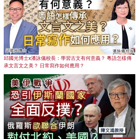
邱國光博士x潘詠儀校長：學習古文有何意義？ 粵語怎樣傳
承文言文之美？ 日常寫作如何應用？