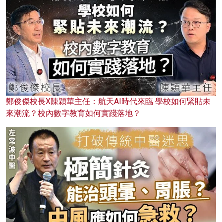
鄭俊傑校長X陳穎華主任：航天AI時代來臨 學校如何緊貼未
來潮流？校內數字教育如何實踐落地？