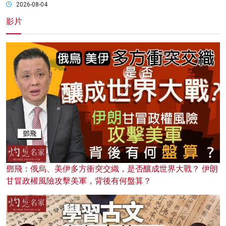
2026-08-04
影片
鄧飛：俄烏、美伊多方衝突交織，是否釀成世界大戰？ 伊朗
甘冒政權風險攻擊美軍，背後有何盤算？