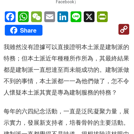
Facebook）
Facebook
WhatsApp
WeChat
Email
LinkedIn
Line
X
PrintFriendl
C
Share
Li
我雖然沒有證據可以直接證明本土派是建制派的
特務；但本土派近年種種所作所為，其最終結果
都是建制派一直想達至而未能成功的。建制派做
不到的事情，本土派都一一為他們做了，怎不令
人懷疑本土派其實是專為建制服務的特務？
每年的六四紀念活動，一直是泛民凝聚力量，展
示實力，發展新支持者，培養骨幹的主要活動。
建制派一直都覺得不是味道，很想拔除這枝眼中