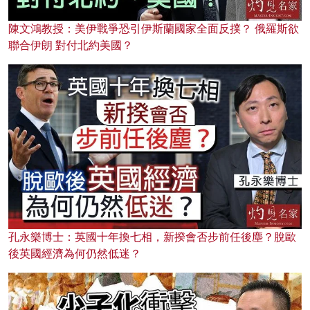
陳文鴻教授：美伊戰爭恐引伊斯蘭國家全面反撲？ 俄羅斯欲
聯合伊朗 對付北約美國？
孔永樂博士：英國十年換七相，新揆會否步前任後塵？脫歐
後英國經濟為何仍然低迷？