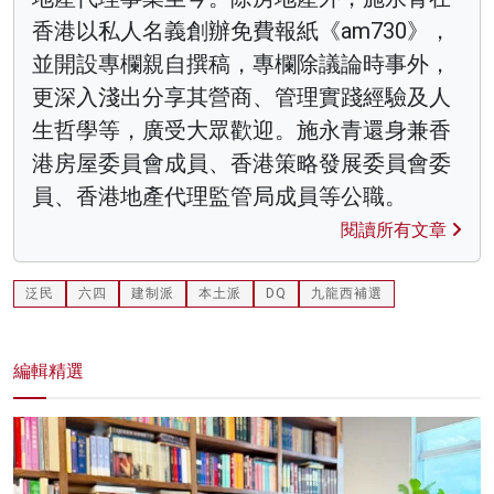
香港以私人名義創辦免費報紙《am730》，
並開設專欄親自撰稿，專欄除議論時事外，
更深入淺出分享其營商、管理實踐經驗及人
生哲學等，廣受大眾歡迎。施永青還身兼香
港房屋委員會成員、香港策略發展委員會委
員、香港地產代理監管局成員等公職。
閱讀所有文章
泛民
六四
建制派
本土派
DQ
九龍西補選
編輯精選