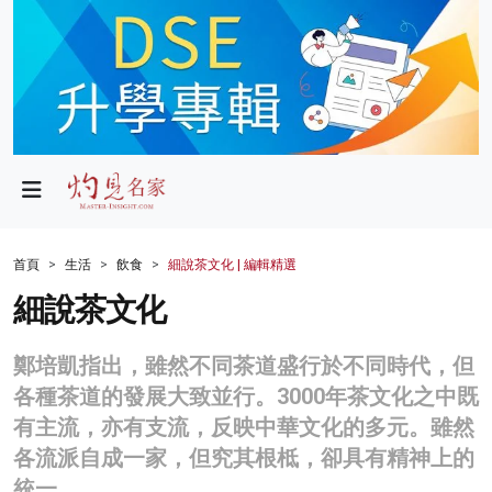
政局
教育
文化
財經
首頁
生活
飲食
細說茶文化 | 編輯精選
生活
細說茶文化
健康
鄭培凱指出，雖然不同茶道盛行於不同時代，但
商業
各種茶道的發展大致並行。3000年茶文化之中既
有主流，亦有支流，反映中華文化的多元。雖然
科技
各流派自成一家，但究其根柢，卻具有精神上的
影片
統一。