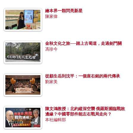
繪本界一顆閃亮新星
陳家偉
金秋文化之旅──踏上古蜀道，走過劍門關
馮珍今
從顧生岳到沈平：一個座右銘的兩代傳承
劉家美
陳文鴻教授：北約縱深空襲 俄羅斯瀕臨戰敗
邊緣？中國零部件能左右戰局走向？
本社編輯部