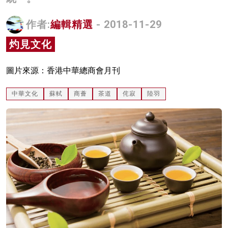
名家榜
作者:
編輯精選
- 2018-11-29
灼見活動
灼見文化
關於我們
圖片來源：香港中華總商會月刊
中華文化
蘇軾
商薈
茶道
侘寂
陸羽