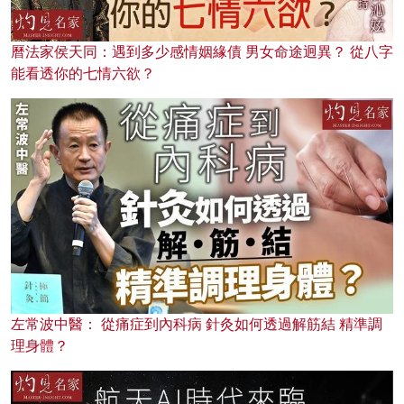
曆法家侯天同：遇到多少感情姻緣債 男女命途迥異？ 從八字
能看透你的七情六欲？
左常波中醫： 從痛症到內科病 針灸如何透過解筋結 精準調
理身體？