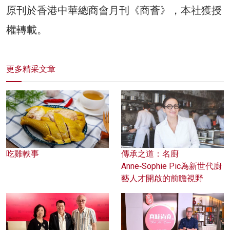
原刊於香港中華總商會月刊《商薈》，本社獲授
權轉載。
更多精采文章
吃雞軼事
傳承之道：名廚
Anne‑Sophie Pic為新世代廚
藝人才開啟的前瞻視野