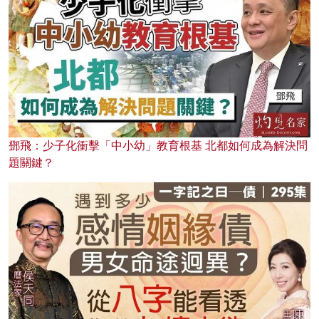
鄧飛：少子化衝擊「中小幼」教育根基 北都如何成為解決問
題關鍵？