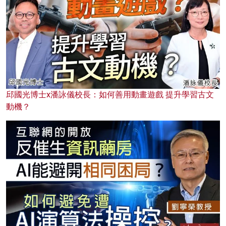
邱國光博士x潘詠儀校長：如何善用動畫遊戲 提升學習古文
動機？