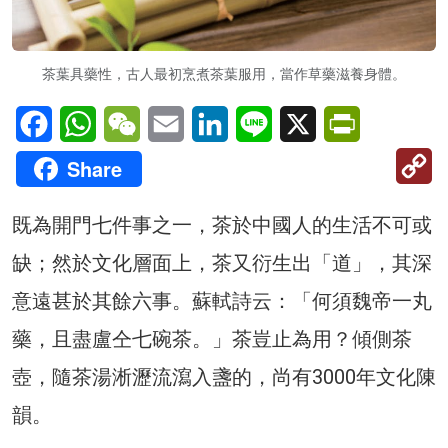
茶葉具藥性，古人最初烹煮茶葉服用，當作草藥滋養身體。
Facebook
WhatsApp
WeChat
Email
LinkedIn
Line
X
PrintFriendl
C
Share
Li
既為開門七件事之一，茶於中國人的生活不可或
缺；然於文化層面上，茶又衍生出「道」，其深
意遠甚於其餘六事。蘇軾詩云：「何須魏帝一丸
藥，且盡盧仝七碗茶。」茶豈止為用？傾側茶
壺，隨茶湯淅瀝流瀉入盞的，尚有3000年文化陳
韻。