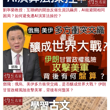
劉寧榮教授：互聯網的開放反催生資訊繭房，AI能避開相同
困局？如何避免遭AI演算法操控？
鄧飛：俄烏、美伊多方衝突交織，是否釀成世界大戰？ 伊朗
甘冒政權風險攻擊美軍，背後有何盤算？