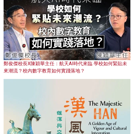
鄭俊傑校長X陳穎華主任：航天AI時代來臨 學校如何緊貼未
來潮流？校內數字教育如何實踐落地？