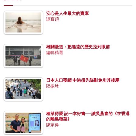
安心是人生最大的寶庫
譚寶碩
雄關漫道：把遙遠的歷史拉到眼前
編輯精選
日本人口萎縮 中港須先謀劃免步其後塵
陸振球
種菜得愛 記一本好書──讀吳燕青的《在香港
的離島種菜》
陳家偉