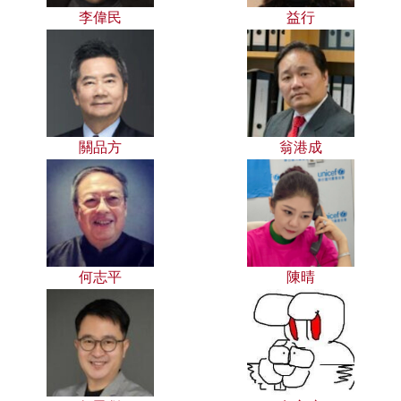
李偉民
益行
關品方
翁港成
何志平
陳晴