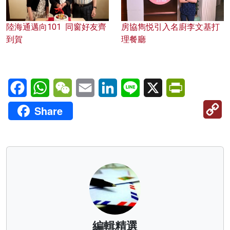
陸海通邁向101 同窗好友齊
房協雋悦引入名廚李文基打
到賀
理餐廳
Facebook
WhatsApp
WeChat
Email
LinkedIn
Line
X
PrintFriendl
C
Share
Li
編輯精選