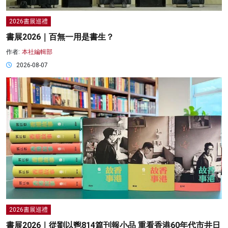
2026書展巡禮
書展2026｜百無一用是書生？
作者:
本社編輯部
2026-08-07
2026書展巡禮
書展2026｜從劉以鬯814篇刊報小品 重看香港60年代市井日