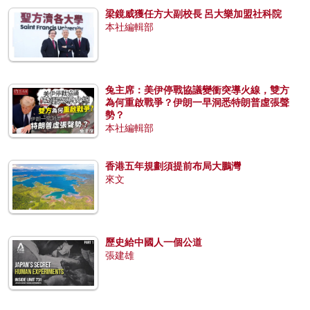
梁鏡威獲任方大副校長 呂大樂加盟社科院
本社編輯部
兔主席：美伊停戰協議變衝突導火線，雙方
為何重啟戰爭？伊朗一早洞悉特朗普虛張聲
勢？
本社編輯部
香港五年規劃須提前布局大鵬灣
來文
歷史給中國人一個公道
張建雄