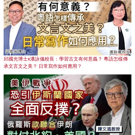
邱國光博士x潘詠儀校長：學習古文有何意義？ 粵語怎樣傳
承文言文之美？ 日常寫作如何應用？