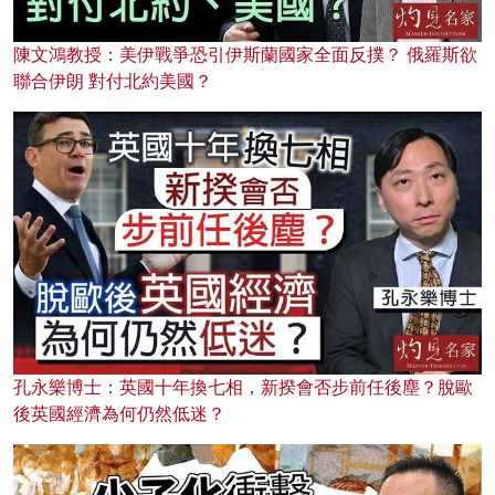
陳文鴻教授：美伊戰爭恐引伊斯蘭國家全面反撲？ 俄羅斯欲
聯合伊朗 對付北約美國？
孔永樂博士：英國十年換七相，新揆會否步前任後塵？脫歐
後英國經濟為何仍然低迷？