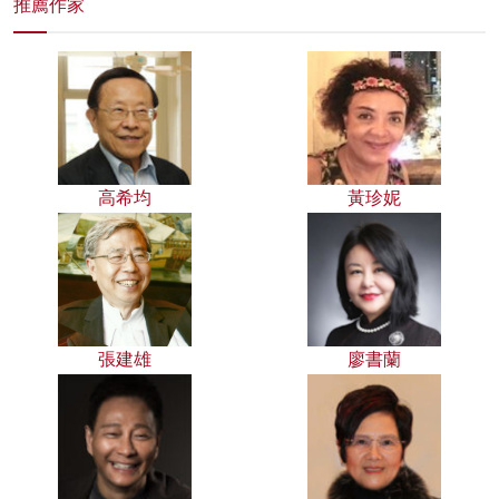
推薦作家
高希均
黃珍妮
張建雄
廖書蘭