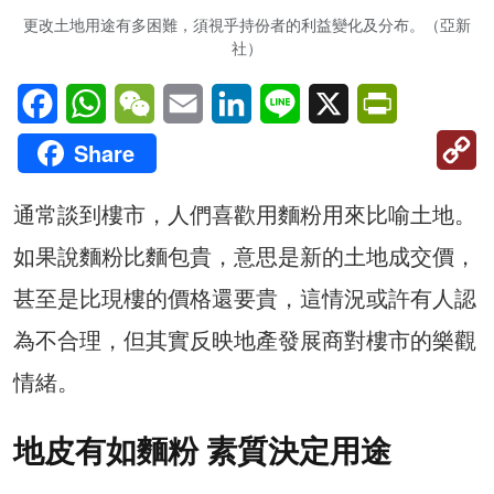
更改土地用途有多困難，須視乎持份者的利益變化及分布。（亞新
社）
Facebook
WhatsApp
WeChat
Email
LinkedIn
Line
X
PrintFriendl
C
Share
Li
通常談到樓市，人們喜歡用麵粉用來比喻土地。
如果說麵粉比麵包貴，意思是新的土地成交價，
甚至是比現樓的價格還要貴，這情況或許有人認
為不合理，但其實反映地產發展商對樓市的樂觀
情緒。
地皮有如麵粉 素質決定用途