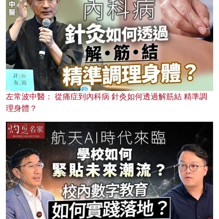
左常波中醫： 從痛症到內科病 針灸如何透過解筋結 精準調
理身體？