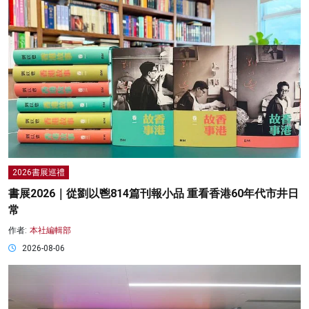
2026書展巡禮
書展2026｜從劉以鬯814篇刊報小品 重看香港60年代市井日
常
作者:
本社編輯部
2026-08-06