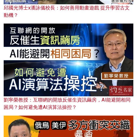
邱國光博士x潘詠儀校長：如何善用動畫遊戲 提升學習古文
動機？
劉寧榮教授：互聯網的開放反催生資訊繭房，AI能避開相同
困局？如何避免遭AI演算法操控？