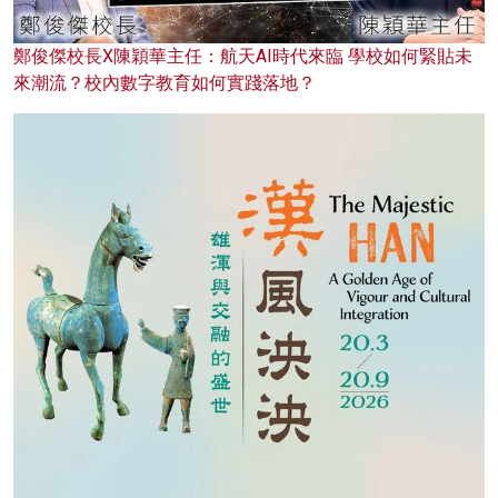
鄭俊傑校長X陳穎華主任：航天AI時代來臨 學校如何緊貼未
來潮流？校內數字教育如何實踐落地？