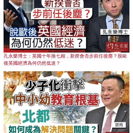
孔永樂博士：英國十年換七相，新揆會否步前任後塵？脫歐
後英國經濟為何仍然低迷？