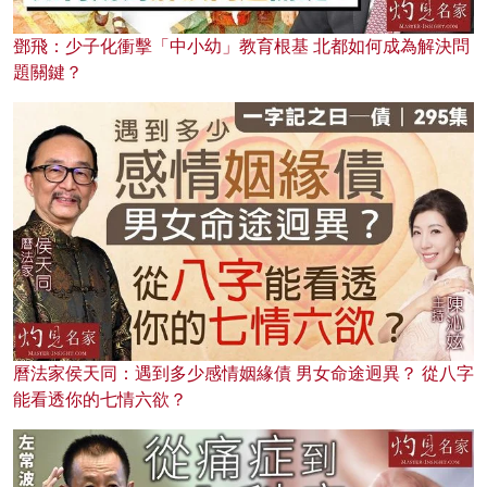
鄧飛：少子化衝擊「中小幼」教育根基 北都如何成為解決問
題關鍵？
曆法家侯天同：遇到多少感情姻緣債 男女命途迥異？ 從八字
能看透你的七情六欲？