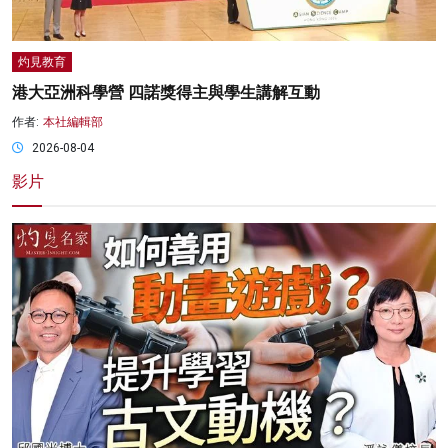
灼見教育
港大亞洲科學營 四諾獎得主與學生講解互動
作者:
本社編輯部
2026-08-04
影片