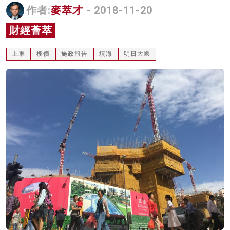
作者:
麥萃才
- 2018-11-20
名家榜
財經薈萃
灼見活動
上車
樓價
施政報告
填海
明日大嶼
關於我們