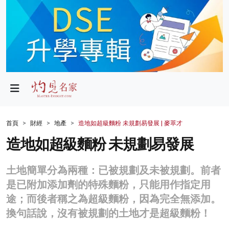
政局
教育
文化
財經
首頁
財經
地產
造地如超級麵粉 未規劃易發展 | 麥萃才
生活
造地如超級麵粉 未規劃易發展
健康
土地簡單分為兩種：已被規劃及未被規劃。前者
商業
是已附加添加劑的特殊麵粉，只能用作指定用
途；而後者稱之為超級麵粉，因為完全無添加。
科技
換句話說，沒有被規劃的土地才是超級麵粉！
影片