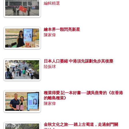
編輯精選
繪本界一顆閃亮新星
陳家偉
日本人口萎縮 中港須先謀劃免步其後塵
陸振球
種菜得愛 記一本好書──讀吳燕青的《在香港
的離島種菜》
陳家偉
金秋文化之旅──踏上古蜀道，走過劍門關