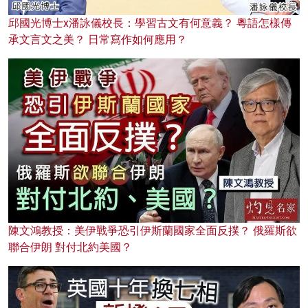
邱國光博士x潘詠儀校長：學習古文有何意義？ 粵語怎樣傳
承文言文之美？ 日常寫作如何應用？
陳文鴻教授：美伊戰爭恐引伊斯蘭國家全面反撲？ 俄羅斯欲
聯合伊朗 對付北約美國？