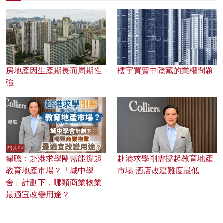
房地產因生產期長而周期性
樓宇買賣中隱藏的業權問題
強
翟聰：赴港求學剛需能撐起
赴港求學剛需撐起教育地產
教育地產市場？「城中學
市場 酒店改建難度最低
舍」計劃下，哪類商業物業
最適宜改變用途？