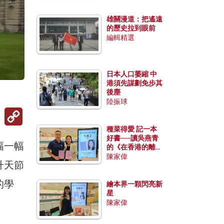
雄關漫道：把遙遠
的歷史拉到眼前
編輯精選
日本人口萎縮 中
港須先謀劃免步其
後塵
陸振球
Copy
Link
種菜得愛 記一本
好書──讀吳燕青
幅一幅
的《在香港的離島
種菜》
陳家偉
升天節
的學
繪本界一顆閃亮新
星
陳家偉