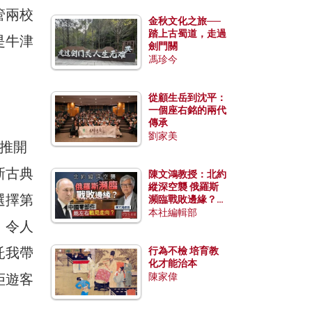
管兩校
金秋文化之旅──
踏上古蜀道，走過
是牛津
劍門關
馮珍今
從顧生岳到沈平：
一個座右銘的兩代
傳承
劉家美
，推開
新古典
陳文鴻教授：北約
縱深空襲 俄羅斯
選擇第
瀕臨戰敗邊緣？中
國零部件能左右戰
本社編輯部
，令人
局走向？
託我帶
行為不檢 培育教
化才能治本
拒遊客
陳家偉