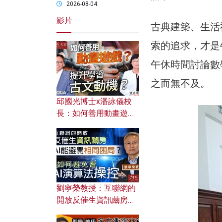
2026-08-04
影片
古典建築、生活
索的追求，才是
午休時間討論數
之而無不及。
邱國光博士x潘詠儀校
長：如何善用動畫遊戲
提升學習古文動機？
劉寧榮教授：互聯網的
開放反催生資訊繭房，
AI能避開相同困局？如