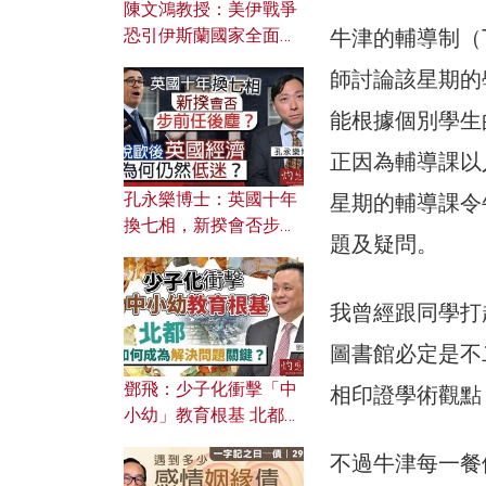
陳文鴻教授：美伊戰爭
恐引伊斯蘭國家全面反
牛津的輔導制（T
撲？ 俄羅斯欲聯合伊朗
師討論該星期的
對付北約美國？
能根據個別學生
正因為輔導課以
孔永樂博士：英國十年
星期的輔導課令
換七相，新揆會否步前
題及疑問。
任後塵？脫歐後英國經
濟為何仍然低迷？
我曾經跟同學打
圖書館必定是不
鄧飛：少子化衝擊「中
相印證學術觀點
小幼」教育根基 北都如
何成為解決問題關鍵？
不過牛津每一餐