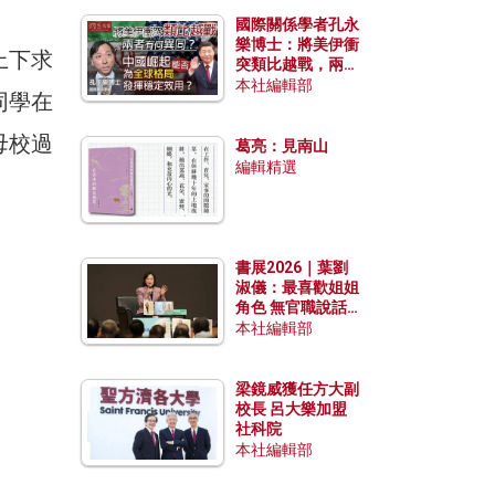
國際關係學者孔永
樂博士：將美伊衝
上下求
突類比越戰，兩者
有何異同？中國崛
本社編輯部
同學在
起能否為全球格局
發揮穩定效用？
母校過
葛亮：見南山
編輯精選
書展2026｜葉劉
淑儀：最喜歡姐姐
角色 無官職說話
包袱少
本社編輯部
梁鏡威獲任方大副
校長 呂大樂加盟
社科院
本社編輯部