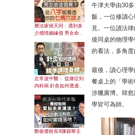
牛津大學由30
飯，一位修讀心
曆法家侯天同：遇到多
見。一位讀法律
少感情姻緣債 男女命途
後同桌的物理學
迥異？ 從八字能看透你
的七情六欲？
的看法，多角度
最後，讀心理學
左常波中醫： 從痛症到
餐桌上的「學術
內科病 針灸如何透過解
涉獵廣博。韓愈
筋結 精準調理身體？
學皆可為師。
鄭俊傑校長X陳穎華主