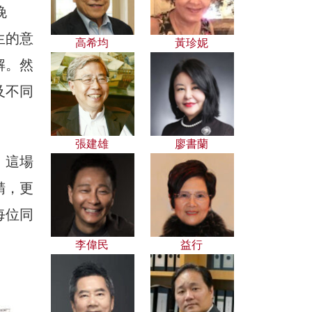
晚
生的意
高希均
黃珍妮
解。然
及不同
張建雄
廖書蘭
。這場
精，更
每位同
李偉民
益行