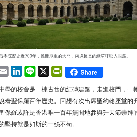
后學院歷史近700年，推開厚重的大門，兩塊長長的綠草坪映入眼簾。
pp
eChat
Email
LinkedIn
Line
X
PrintFriendly
Share
中學的校舍是一棟古舊的紅磚建築，走進校門，一
說着聖保羅百年歷史。回想有次出席聖約翰座堂的
聖保羅或許是香港唯一百年無間地參與升天節崇拜
的堅持就是如斯的一絲不苟。