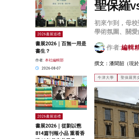
聖保羅vs
初來乍到，母校
學術氛圍、關愛的
2026書展巡禮
書展2026｜百無一用是
作者:
編輯
書生？
作者:
本社編輯部
撰文：潘聞韶（現於
2026-08-07
牛津大學
聖保羅男
2026書展巡禮
書展2026｜從劉以鬯
814篇刊報小品 重看香