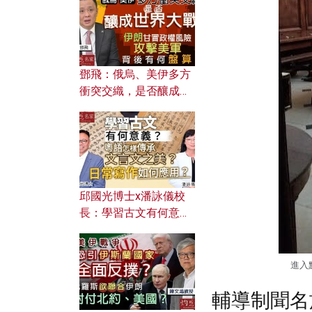
何避免遭AI演算法操
控？
鄧飛：俄烏、美伊多方
衝突交織，是否釀成世
界大戰？ 伊朗甘冒政權
風險攻擊美軍，背後有
何盤算？
邱國光博士x潘詠儀校
長：學習古文有何意
義？ 粵語怎樣傳承文言
文之美？ 日常寫作如何
應用？
進入
輔導制聞名