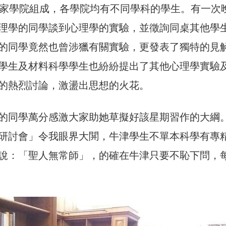
多家學院組成，各學院均有不同學科的學生。有一次
理學的同學談到心理學的實驗，並徵詢同桌其他學
的同學竟然也曾涉獵有關實驗，更發表了獨特的見
學生及材料科學學生也紛紛提出了其他心理學實驗
的熱烈討論，激盪出思想的火花。
的同學萬分感激大家助她草擬好該星期習作的大綱
研討會」令我眼界大䦕，牛津學生不單本科學有專
說：「聖人無常師」，的確在牛津只要不恥下問，