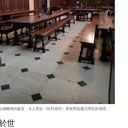
點滿蠟燭的飯堂，令人想起《哈利波特》霍格華茲魔法學院的場景。
於世