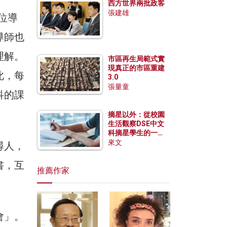
西方世界兩批政客
張建雄
一位導
導師也
理解。
市區再生局範式實
現真正的市區重建
此，每
3.0
張量童
科的課
摘星以外：從校園
生活觀察DSE中文
科摘星學生的一點
特質
來文
尋人，
書，互
推薦作家
會」。