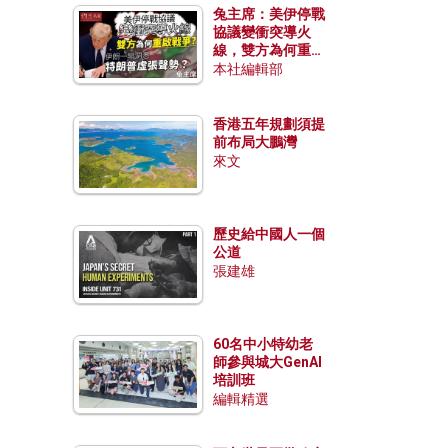
兔主席：美伊停戰
協議變衝突導火
線，雙方為何重啟
戰爭？伊朗一早洞
本社編輯部
悉特朗普虛張聲
勢？
香港五年規劃須提
前布局大鵬灣
來文
歷史給中國人一個
公道
張建雄
60名中小特幼老
師參與城大GenAI
培訓班
編輯精選