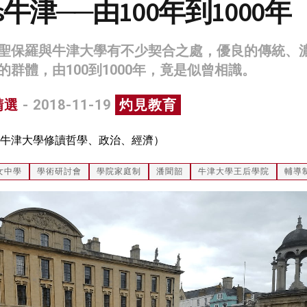
牛津──由100年到1000年
聖保羅與牛津大學有不少契合之處，優良的傳統、
群體，由100到1000年，竟是似曾相識。
精選
- 2018-11-19
灼見教育
牛津大學修讀哲學、政治、經濟）
女中學
學術研討會
學院家庭制
潘聞韶
牛津大學王后學院
輔導