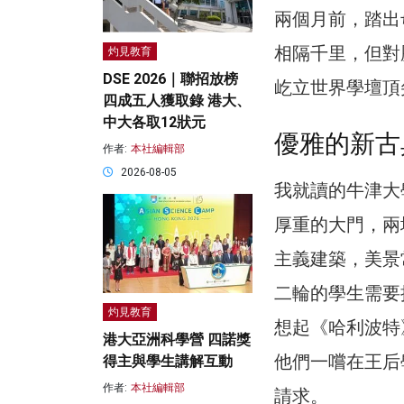
兩個月前，踏出
相隔千里，但對
灼見教育
DSE 2026｜聯招放榜
屹立世界學壇頂
四成五人獲取錄 港大、
中大各取12狀元
優雅的新古
作者:
本社編輯部
2026-08-05
我就讀的牛津大學王
厚重的大門，兩
主義建築，美景
二輪的學生需要
灼見教育
想起《哈利波特
港大亞洲科學營 四諾獎
他們一嚐在王后
得主與學生講解互動
作者:
本社編輯部
請求。