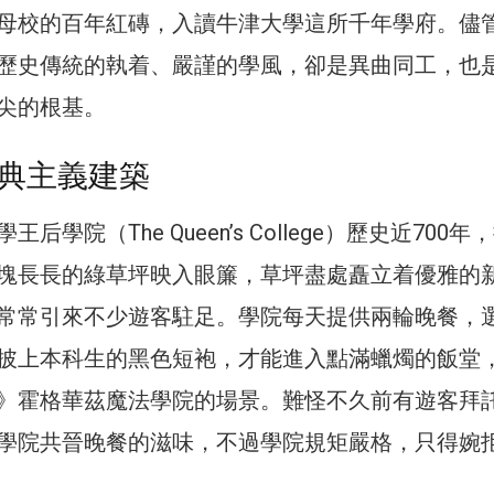
母校的百年紅磚，入讀牛津大學這所千年學府。儘
歷史傳統的執着、嚴謹的學風，卻是異曲同工，也
尖的根基。
典主義建築
后學院（The Queen’s College）歷史近700年
塊長長的綠草坪映入眼簾，草坪盡處矗立着優雅的
常常引來不少遊客駐足。學院每天提供兩輪晚餐，
披上本科生的黑色短袍，才能進入點滿蠟燭的飯堂
》霍格華茲魔法學院的場景。難怪不久前有遊客拜
學院共晉晚餐的滋味，不過學院規矩嚴格，只得婉