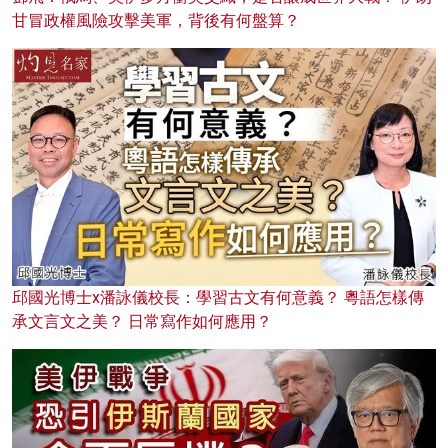
甘冒政權風險攻擊美軍，背後有何盤算？
邱國光博士x潘詠儀校長：學習古文有何意義？ 粵語怎樣傳
承文言文之美？ 日常寫作如何應用？