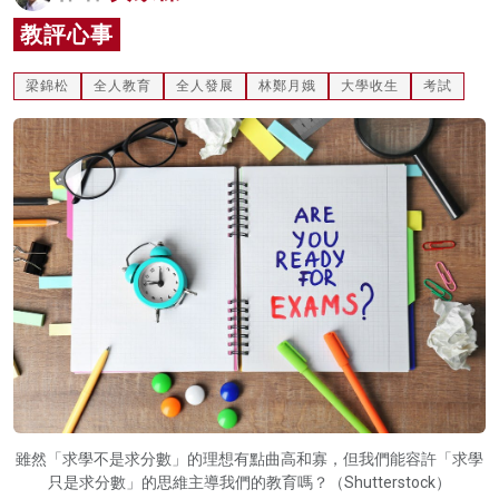
名家榜
教評心事
灼見活動
梁錦松
全人教育
全人發展
林鄭月娥
大學收生
考試
關於我們
雖然「求學不是求分數」的理想有點曲高和寡，但我們能容許「求學
只是求分數」的思維主導我們的教育嗎？（Shutterstock）