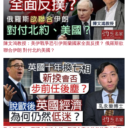
陳文鴻教授：美伊戰爭恐引伊斯蘭國家全面反撲？ 俄羅斯欲
聯合伊朗 對付北約美國？