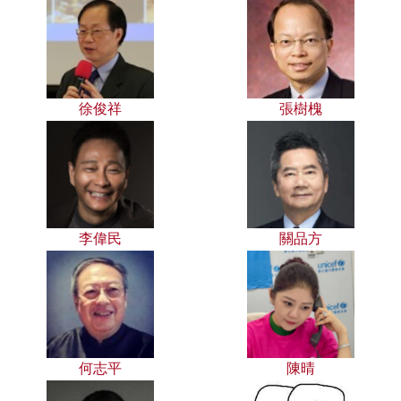
徐俊祥
張樹槐
李偉民
關品方
何志平
陳晴