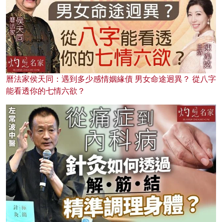
曆法家侯天同：遇到多少感情姻緣債 男女命途迥異？ 從八字
能看透你的七情六欲？