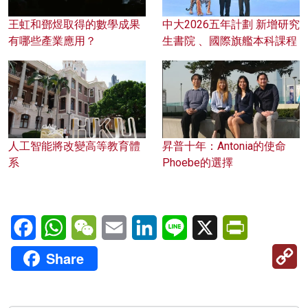
王虹和鄧煜取得的數學成果
中大2026五年計劃 新增研究
有哪些產業應用？
生書院 、國際旗艦本科課程
人工智能將改變高等教育體
昇普十年：Antonia的使命
系
Phoebe的選擇
Facebook
WhatsApp
WeChat
Email
LinkedIn
Line
X
PrintFriendl
C
Share
Li