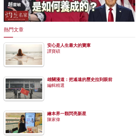
熱門文章
安心是人生最大的寶庫
譚寶碩
雄關漫道：把遙遠的歷史拉到眼前
編輯精選
繪本界一顆閃亮新星
陳家偉