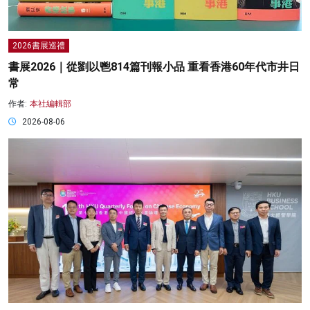
2026書展巡禮
書展2026｜從劉以鬯814篇刊報小品 重看香港60年代市井日
常
作者:
本社編輯部
2026-08-06