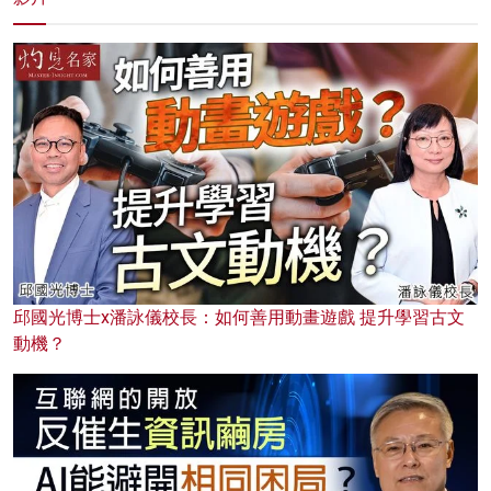
邱國光博士x潘詠儀校長：如何善用動畫遊戲 提升學習古文
動機？