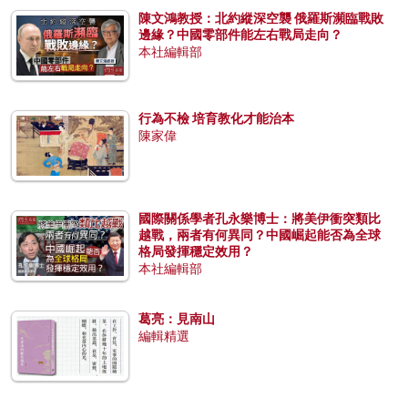
陳文鴻教授：北約縱深空襲 俄羅斯瀕臨戰敗
邊緣？中國零部件能左右戰局走向？
本社編輯部
行為不檢 培育教化才能治本
陳家偉
國際關係學者孔永樂博士：將美伊衝突類比
越戰，兩者有何異同？中國崛起能否為全球
格局發揮穩定效用？
本社編輯部
葛亮：見南山
編輯精選