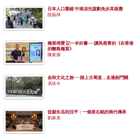
日本人口萎縮 中港須先謀劃免步其後塵
陸振球
種菜得愛 記一本好書──讀吳燕青的《在香港
的離島種菜》
陳家偉
金秋文化之旅──踏上古蜀道，走過劍門關
馮珍今
從顧生岳到沈平：一個座右銘的兩代傳承
劉家美