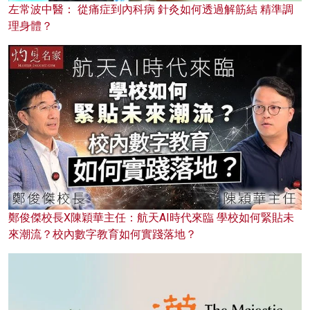
左常波中醫： 從痛症到內科病 針灸如何透過解筋結 精準調
理身體？
鄭俊傑校長X陳穎華主任：航天AI時代來臨 學校如何緊貼未
來潮流？校內數字教育如何實踐落地？