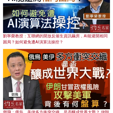
劉寧榮教授：互聯網的開放反催生資訊繭房，AI能避開相同
困局？如何避免遭AI演算法操控？
鄧飛：俄烏、美伊多方衝突交織，是否釀成世界大戰？ 伊朗