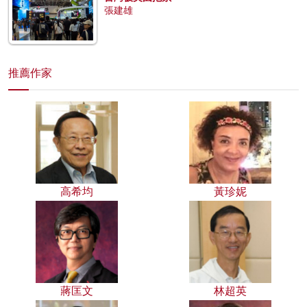
張建雄
推薦作家
高希均
黃珍妮
蔣匡文
林超英