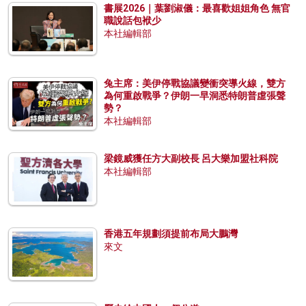
書展2026｜葉劉淑儀：最喜歡姐姐角色 無官
職說話包袱少
本社編輯部
兔主席：美伊停戰協議變衝突導火線，雙方
為何重啟戰爭？伊朗一早洞悉特朗普虛張聲
勢？
本社編輯部
梁鏡威獲任方大副校長 呂大樂加盟社科院
本社編輯部
香港五年規劃須提前布局大鵬灣
來文