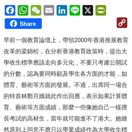
Facebook
WhatsApp
WeChat
Email
LinkedIn
Line
X
PrintFriendl
C
Share
Li
早前一個教育論壇上，帶領2000年香港推展教育
改革的梁錦松，在分析香港教育政策時，提出大
學收生標準應該走向多元化，不要只考慮公開試
的分數，認為要同時顧及學生各方面的才能，如
體育、藝術等方面的發展。不過，出席同一場合
的特首林鄭月娥就此作出回應，表示如果計算體
育、藝術等方面成績，那麼一些像她自己一樣擅
長考試的高材生，當年就可能進不了港大。她雖
然原則上同意不應只以學業成績作為大學收生標