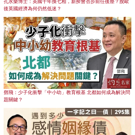
孔永樂博士：英國十年換七相，新揆會否步前任後塵？脫歐
後英國經濟為何仍然低迷？
鄧飛：少子化衝擊「中小幼」教育根基 北都如何成為解決問
題關鍵？