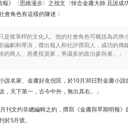
《信報》〈思維漫步〉之拙文〈悼念金庸大師 且說成
社會角色有這樣的陳述：
只是搖筆桿的文化人。他的社會角色可概括為武俠
影編劇和導演，傑出報人和社評撰寫人，成功的傳
裕的商人、房產投資家，爭議多的政治參與者。」
小說名家、金庸好友倪匡，於10月30日對金庸小說
說，天下第一，古今中外，無出其右。」
信報月刊文灼非總編輯之約，撰寫《金庸與早期明報》
刊於5月號。