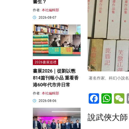
書生？
作者:
本社編輯部
2026-08-07
2026書展巡禮
書展2026｜從劉以鬯
814篇刊報小品 重看香
著名作家、科幻小說名
港60年代市井日常
作者:
本社編輯部
Facebook
WhatsA
W
2026-08-06
說武俠大師