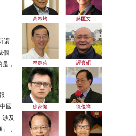
高希均
蔣匡文
所謂
幾個
林超英
譚寶碩
的是，
報
中國
徐家健
徐俊祥
；涉及
碼」，