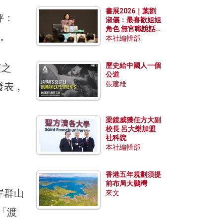
勢？
書展2026｜葉劉
評：
淑儀：最喜歡姐姐
角色 無官職說話
〉。
包袱少
本社編輯部
歷史給中國人一個
複之
公道
張建雄
發表，
。
梁鏡威獲任方大副
校長 呂大樂加盟
社科院
本社編輯部
香港五年規劃須提
前布局大鵬灣
岸群山
來文
「渡