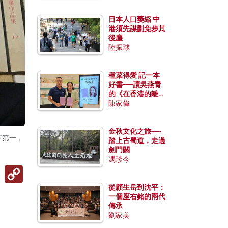
日本人口萎縮 中
港須先謀劃免步其
後塵
陸振球
種菜得愛 記一本
好書──讀吳燕青
的《在香港的離島
種菜》
陳家偉
金秋文化之旅──
下第一，
踏上古蜀道，走過
劍門關
馮珍今
Copy
Link
從顧生岳到沈平：
一個座右銘的兩代
傳承
劉家美