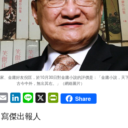
家、金庸好友倪匡，於10月30日對金庸小說的評價是：「金庸小說，天
古今中外，無出其右。」（網絡圖片）
pp
eChat
Email
LinkedIn
Line
X
PrintFriendly
Share
 寫傑出報人