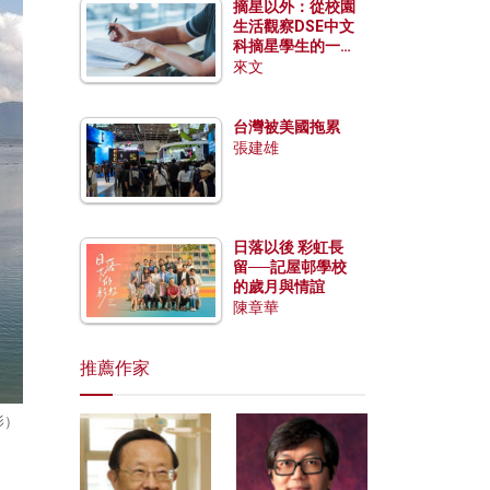
摘星以外：從校園
生活觀察DSE中文
科摘星學生的一點
特質
來文
台灣被美國拖累
張建雄
日落以後 彩虹長
留──記屋邨學校
的歲月與情誼
陳章華
推薦作家
影）