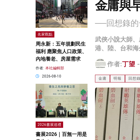
金庸與
──回想錄
名家觀點
武俠小說大師、成
周永新：五年規劃民生
港、陸、台和海
福利 應聚焦人口政策、
內地養老、房屋需求
作者:
丁望
-
作者:
本社編輯部
2026-08-10
金庸
明報
回想
2026書展巡禮
書展2026｜百無一用是