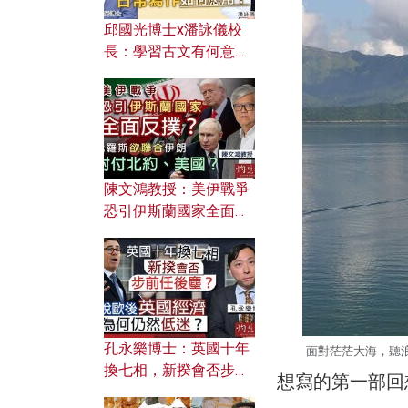
邱國光博士x潘詠儀校
長：學習古文有何意
義？ 粵語怎樣傳承文言
文之美？ 日常寫作如何
應用？
陳文鴻教授：美伊戰爭
恐引伊斯蘭國家全面反
撲？ 俄羅斯欲聯合伊朗
對付北約美國？
孔永樂博士：英國十年
面對茫茫大海，聽
換七相，新揆會否步前
想寫的第一部回
任後塵？脫歐後英國經