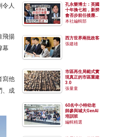
倒令人
孔永樂博士：英國
十年換七相，新揆
會否步前任後塵？
脫歐後英國經濟為
本社編輯部
何仍然低迷？
維飛揚
西方世界兩批政客
張建雄
幃幕
市區再生局範式實
現真正的市區重建
者寫他
3.0
張量童
鬥、成
60名中小特幼老
師參與城大GenAI
培訓班
編輯精選