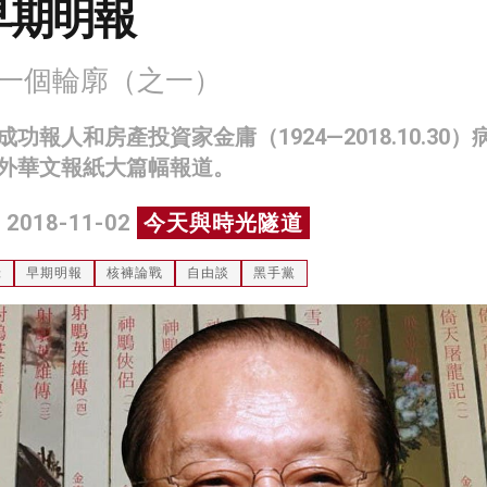
早期明報
的一個輪廓（之一）
功報人和房產投資家金庸（1924—2018.10.30）
外華文報紙大篇幅報道。
 2018-11-02
今天與時光隧道
錄
早期明報
核褲論戰
自由談
黑手黨