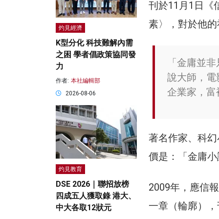
刊於11月1日
素〉，對於他的
灼見經濟
K型分化 科技難解內需
之困 學者倡政策協同發
「金庸並非
力
說大師，電
作者:
本社編輯部
企業家，富
2026-08-06
著名作家、科幻
價是：「金庸小
灼見教育
DSE 2026｜聯招放榜
2009年，應
四成五人獲取錄 港大、
一章（輪廓），
中大各取12狀元