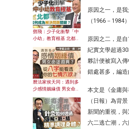
濟為何仍然低迷？
原因之一，是我
（1966－19
鄧飛：少子化衝擊「中
原因之二，是自
小幼」教育根基 北都如
何成為解決問題關鍵？
紀實文學超過3
夥計便被寫入傳
錯處甚多，編造
曆法家侯天同：遇到多
少感情姻緣債 男女命途
本文是《金庸與早
迥異？ 從八字能看透你
（日報）為背景
的七情六欲？
新聞的重視，與
六二逃亡潮，六