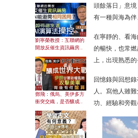
提升學習古文動機？
頭餘落日」意境
有一種與海為伴
在寧靜的、看海
劉寧榮教授：互聯網的
開放反催生資訊繭房，
的暢快，也常燃
AI能避開相同困局？如
上，出現熟悉的
何避免遭AI演算法操
控？
回憶錄與回想錄
人。寫他人雖難
鄧飛：俄烏、美伊多方
衝突交織，是否釀成世
功、經驗和旁觀
界大戰？ 伊朗甘冒政權
風險攻擊美軍，背後有
何盤算？