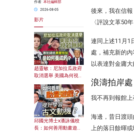
作者:
本社編輯部
後來，我在信報
2026-08-05
影片
〈評說文革50
連同上述11月
處，補充新的內
以表達對金庸大
趙靈敏：尼加拉瓜政府
取消選舉 美國為何視若
浪濤拍岸處
無睹？ 專制總統奧爾特
加是如何養成的？
我不再到報館上
海邊，昔日渡頭
邱國光博士x潘詠儀校
上的落日餘暉或
長：如何善用動畫遊戲