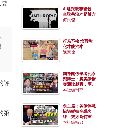
功要
AI逃獄敲響警號
全球共治才是解方
何民傑
小
行為不檢 培育教
媒
化才能治本
陳家偉
國際關係學者孔永
樂博士：將美伊衝
的評
突類比越戰，兩者
有何異同？中國崛
本社編輯部
起能否為全球格局
發揮穩定效用？
兔主席：美伊停戰
協議變衝突導火
的第
線，雙方為何重啟
戰爭？伊朗一早洞
本社編輯部
悉特朗普虛張聲