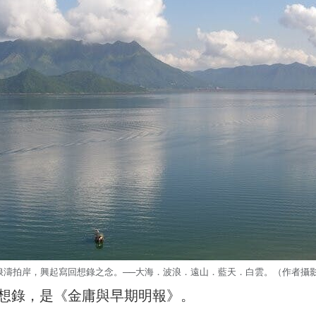
浪濤拍岸，興起寫回想錄之念。──大海．波浪．遠山．藍天．白雲。（作者攝
想錄，是《金庸與早期明報》。