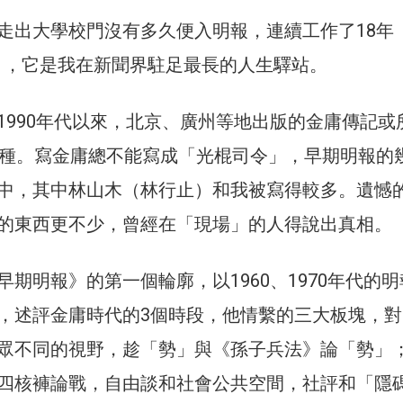
走出大學校門沒有多久便入明報，連續工作了18年
84），它是我在新聞界駐足最長的人生驛站。
1990年代以來，北京、廣州等地出版的金庸傳記或
0種。寫金庸總不能寫成「光棍司令」，早期明報的
中，其中林山木（林行止）和我被寫得較多。遺憾
的東西更不少，曾經在「現場」的人得說出真相。
期明報》的第一個輪廓，以1960、1970年代的明
，述評金庸時代的3個時段，他情繫的三大板塊，對
眾不同的視野，趁「勢」與《孫子兵法》論「勢」
四核褲論戰，自由談和社會公共空間，社評和「隱