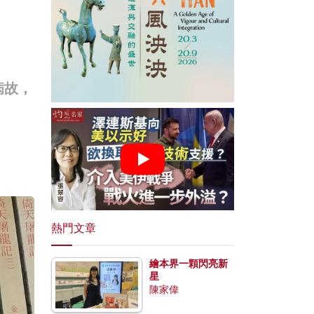
病故，
熱門文章
繪本界一顆閃亮新
星
陳家偉