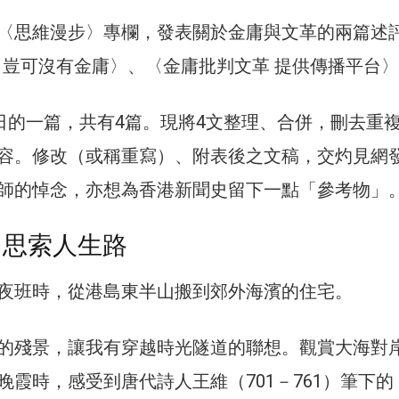
〈思維漫步〉專欄，發表關於金庸與文革的兩篇述
年 豈可沒有金庸〉、〈金庸批判文革 提供傳播平台
1日的一篇，共有4篇。現將4文整理、合併，刪去重
容。修改（或稱重寫）、附表後之文稿，交灼見網
師的悼念，亦想為香港新聞史留下一點「參考物」
 思索人生路
夜班時，從港島東半山搬到郊外海濱的住宅。
的殘景，讓我有穿越時光隧道的聯想。觀賞大海對
晚霞時，感受到唐代詩人王維（701－761）筆下的