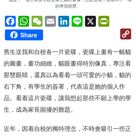
的學習經歷。
Facebook
WhatsApp
WeChat
Email
LinkedIn
Line
X
PrintFriendl
C
Share
Li
舊生送我和自校各一片瓷碟，瓷碟上畫有一幅貓
的圖畫，畫功細緻，貓眼畫得特別像真，專注看
那雙眼睛，還真以為看着一頭可愛的小貓，貓的
右下角，有學生的簽署，代表這是她的個人作
品。看着這片瓷碟，讓我想起那些不願上學的學
生，成為家長困擾的難題。
近年，因着自校的獨特理念，不時會吸引一些正