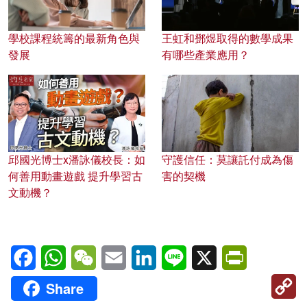
學校課程統籌的最新角色與
王虹和鄧煜取得的數學成果
發展
有哪些產業應用？
邱國光博士x潘詠儀校長：如
守護信任：莫讓託付成為傷
何善用動畫遊戲 提升學習古
害的契機
文動機？
Facebook
WhatsApp
WeChat
Email
LinkedIn
Line
X
PrintFriendl
C
Share
Li