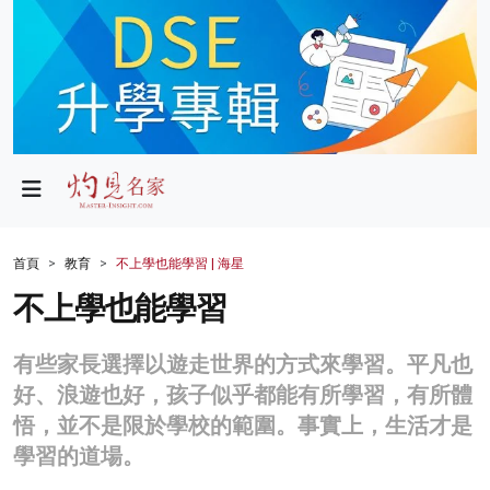
政局
教育
文化
財經
首頁
教育
不上學也能學習 | 海星
生活
不上學也能學習
健康
有些家長選擇以遊走世界的方式來學習。平凡也
商業
好、浪遊也好，孩子似乎都能有所學習，有所體
悟，並不是限於學校的範圍。事實上，生活才是
科技
學習的道場。
影片