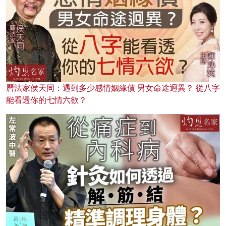
曆法家侯天同：遇到多少感情姻緣債 男女命途迥異？ 從八字
能看透你的七情六欲？