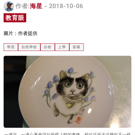
作者:
海星
- 2018-10-06
名家榜
教育眼
灼見活動
關於我們
圖片：作者提供
學習
自然學校
自校
上學
瓷碟
一邊說，一邊心裏會浮起瓷碟上貓的畫像，想起這孩子這幾年不一樣