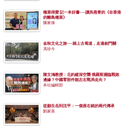
種菜得愛 記一本好書──讀吳燕青的《在香港
的離島種菜》
陳家偉
金秋文化之旅──踏上古蜀道，走過劍門關
馮珍今
陳文鴻教授：北約縱深空襲 俄羅斯瀕臨戰敗
邊緣？中國零部件能左右戰局走向？
本社編輯部
從顧生岳到沈平：一個座右銘的兩代傳承
劉家美