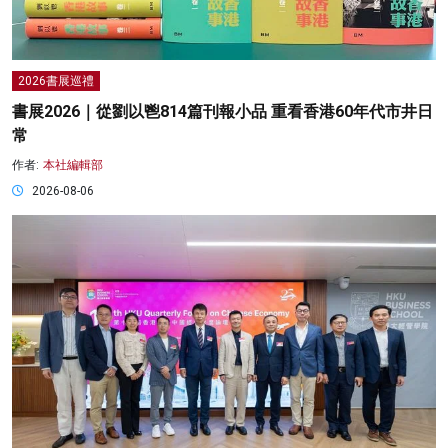
2026書展巡禮
書展2026｜從劉以鬯814篇刊報小品 重看香港60年代市井日
常
作者:
本社編輯部
2026-08-06