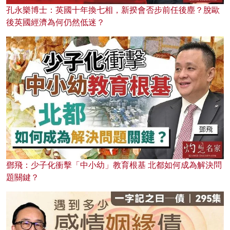
孔永樂博士：英國十年換七相，新揆會否步前任後塵？脫歐
後英國經濟為何仍然低迷？
鄧飛：少子化衝擊「中小幼」教育根基 北都如何成為解決問
題關鍵？