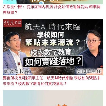
左常波中醫： 從痛症到內科病 針灸如何透過解筋結 精準調
理身體？
鄭俊傑校長X陳穎華主任：航天AI時代來臨 學校如何緊貼未
來潮流？校內數字教育如何實踐落地？