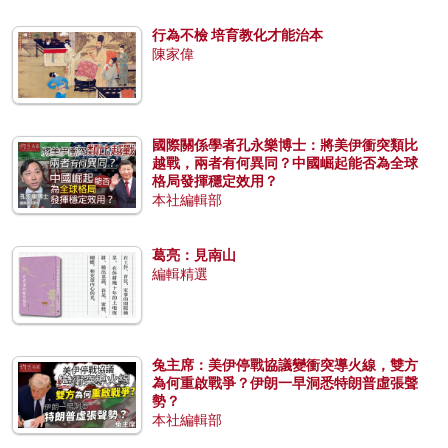
行為不檢 培育教化才能治本
陳家偉
國際關係學者孔永樂博士：將美伊衝突類比
越戰，兩者有何異同？中國崛起能否為全球
格局發揮穩定效用？
本社編輯部
葛亮：見南山
編輯精選
兔主席：美伊停戰協議變衝突導火線，雙方
為何重啟戰爭？伊朗一早洞悉特朗普虛張聲
勢？
本社編輯部