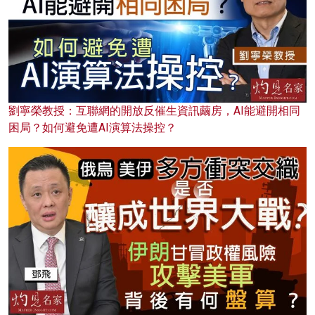
劉寧榮教授：互聯網的開放反催生資訊繭房，AI能避開相同
困局？如何避免遭AI演算法操控？