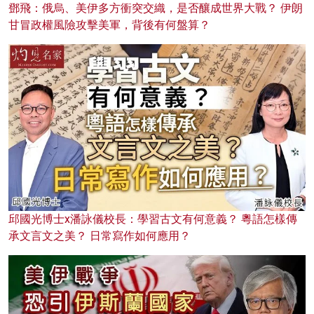
鄧飛：俄烏、美伊多方衝突交織，是否釀成世界大戰？ 伊朗
甘冒政權風險攻擊美軍，背後有何盤算？
邱國光博士x潘詠儀校長：學習古文有何意義？ 粵語怎樣傳
承文言文之美？ 日常寫作如何應用？