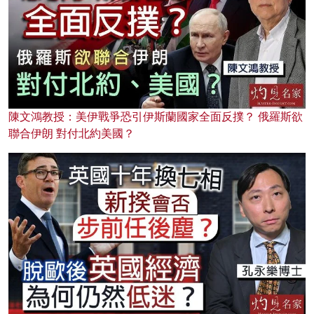
陳文鴻教授：美伊戰爭恐引伊斯蘭國家全面反撲？ 俄羅斯欲
聯合伊朗 對付北約美國？