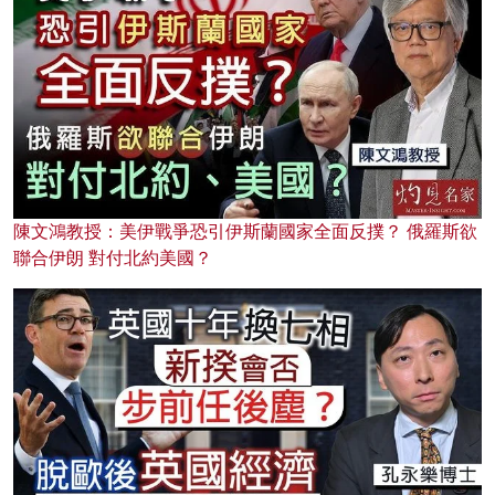
陳文鴻教授：美伊戰爭恐引伊斯蘭國家全面反撲？ 俄羅斯欲
聯合伊朗 對付北約美國？