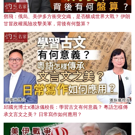
鄧飛：俄烏、美伊多方衝突交織，是否釀成世界大戰？ 伊朗
甘冒政權風險攻擊美軍，背後有何盤算？
邱國光博士x潘詠儀校長：學習古文有何意義？ 粵語怎樣傳
承文言文之美？ 日常寫作如何應用？