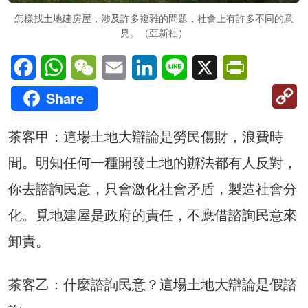
怎樣找土地建房屋，涉及許多複雜的問題，社會上有許多不同的意
見。（亞新社）
Facebook
WhatsApp
WeChat
Email
LinkedIn
Line
X
PrintFriendl
C
Share
Li
茶客甲：這場土地大辯論是勞民傷財，浪費時
間。明知任何一種開發土地的辦法都有人反對，
你去諮詢民意，只會激化社會矛盾，製造社會分
化。覓地建屋是政府的責任，不應借諮詢民意來
卸責。
茶客乙：什麼諮詢民意？這場土地大辯論是假諮