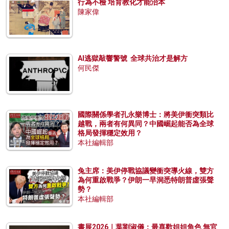
行為不檢 培育教化才能治本
陳家偉
AI逃獄敲響警號 全球共治才是解方
何民傑
國際關係學者孔永樂博士：將美伊衝突類比
越戰，兩者有何異同？中國崛起能否為全球
格局發揮穩定效用？
本社編輯部
兔主席：美伊停戰協議變衝突導火線，雙方
為何重啟戰爭？伊朗一早洞悉特朗普虛張聲
勢？
本社編輯部
書展2026｜葉劉淑儀：最喜歡姐姐角色 無官