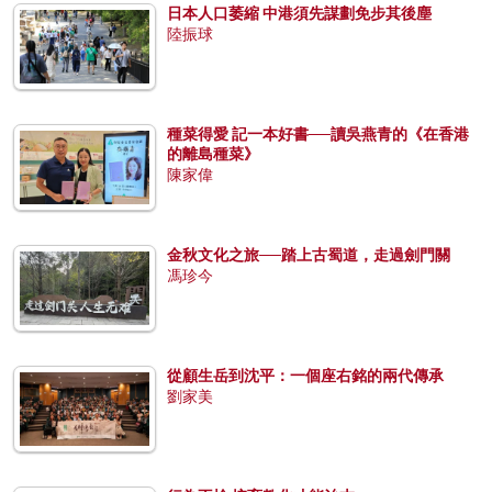
日本人口萎縮 中港須先謀劃免步其後塵
陸振球
種菜得愛 記一本好書──讀吳燕青的《在香港
的離島種菜》
陳家偉
金秋文化之旅──踏上古蜀道，走過劍門關
馮珍今
從顧生岳到沈平：一個座右銘的兩代傳承
劉家美