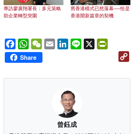
專訪廖廣翔署長：多元策略
舊香港模式已然落幕──恰是
助企業轉型突圍
香港開新篇章的契機
Facebook
WhatsApp
WeChat
Email
LinkedIn
Line
X
PrintFriendl
C
Share
Li
曾鈺成