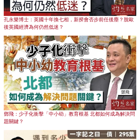
孔永樂博士：英國十年換七相，新揆會否步前任後塵？脫歐
後英國經濟為何仍然低迷？
鄧飛：少子化衝擊「中小幼」教育根基 北都如何成為解決問
題關鍵？