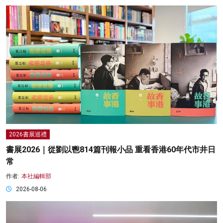
2026書展巡禮
書展2026｜從劉以鬯814篇刊報小品 重看香港60年代市井日
常
作者:
本社編輯部
2026-08-06