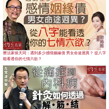
曆法家侯天同：遇到多少感情姻緣債 男女命途迥異？ 從八字
能看透你的七情六欲？