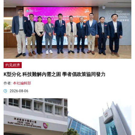
灼見經濟
K型分化 科技難解內需之困 學者倡政策協同發力
作者:
本社編輯部
2026-08-06