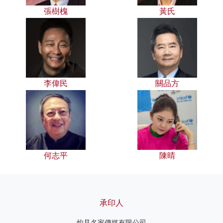
張樹槐
黃氏
李偉民
關品方
何志平
陳晴
承印人
灼見名家傳媒有限公司