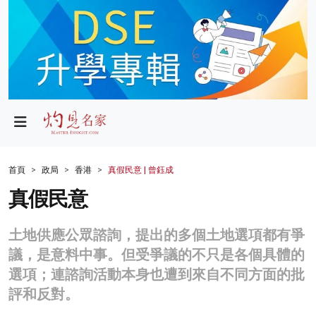
政局
教育
文化
財經
首頁
政局
香港
真假民意 | 曾鈺成
生活
真假民意
健康
土地供應公眾諮詢，提出的多個土地選項都有爭
商業
議，是意料中事。但受爭議的不只是各個具體的
選項；連諮詢活動本身也遭到來自不同方面的批
科技
評和反對。
影片