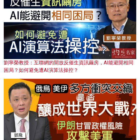
劉寧榮教授：互聯網的開放反催生資訊繭房，AI能避開相同
困局？如何避免遭AI演算法操控？