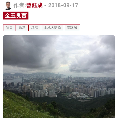
作者:
曾鈺成
- 2018-09-17
名家榜
金玉良言
灼見活動
置業
民意
填海
土地大辯論
高球場
關於我們