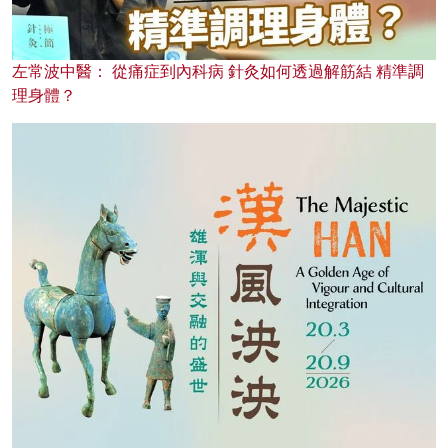
左常波中醫： 從痛症到內科病 針灸如何透過解筋結 精準調
理身體？