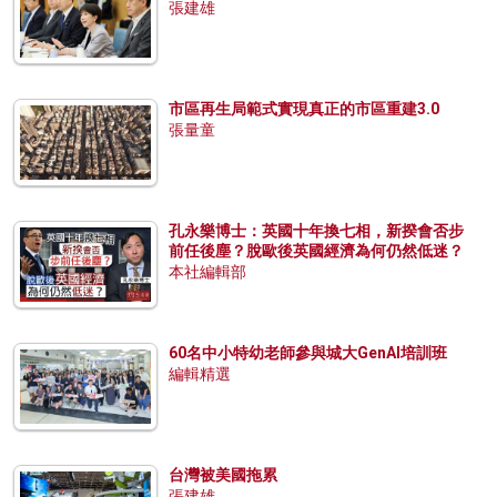
張建雄
市區再生局範式實現真正的市區重建3.0
張量童
孔永樂博士：英國十年換七相，新揆會否步
前任後塵？脫歐後英國經濟為何仍然低迷？
本社編輯部
60名中小特幼老師參與城大GenAI培訓班
編輯精選
台灣被美國拖累
張建雄