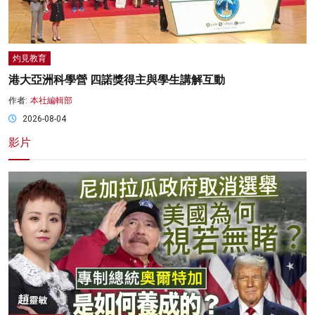
灼見教育
港大亞洲科學營 四諾獎得主與學生講解互動
作者:
本社編輯部
2026-08-04
影片