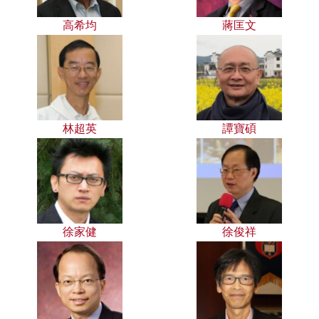
高希均
蔣匡文
林超英
譚寶碩
徐家健
徐俊祥