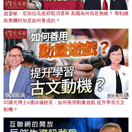
趙靈敏：尼加拉瓜政府取消選舉 美國為何視若無睹？ 專制總
統奧爾特加是如何養成的？
邱國光博士x潘詠儀校長：如何善用動畫遊戲 提升學習古文
動機？