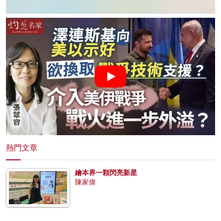
熱門文章
繪本界一顆閃亮新星
陳家偉