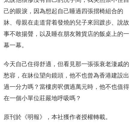
己的眼淚，因為想起自己睡過四張摺椅組合的
牀、母親在走道背着發燒的兒子來回踱步、說故
事不敢揚聲，以及睡在朋友雜貨店的飯桌上的一
幕一幕。
今天自己住得舒適，但看見那一張張衰老淒戚的
愁容，在牀位望向鏡頭，他不也曾為香港建設出
過一分力嗎？當樓房呎價過萬元時，他不也值得
在一個小單位莊嚴地呼吸嗎？
原刊於《明報》，本社獲作者授權轉載。