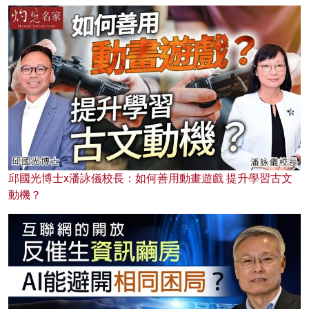
邱國光博士x潘詠儀校長：如何善用動畫遊戲 提升學習古文
動機？