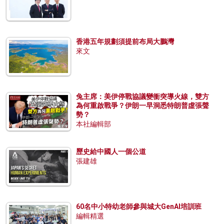
香港五年規劃須提前布局大鵬灣
來文
兔主席：美伊停戰協議變衝突導火線，雙方
為何重啟戰爭？伊朗一早洞悉特朗普虛張聲
勢？
本社編輯部
歷史給中國人一個公道
張建雄
60名中小特幼老師參與城大GenAI培訓班
編輯精選