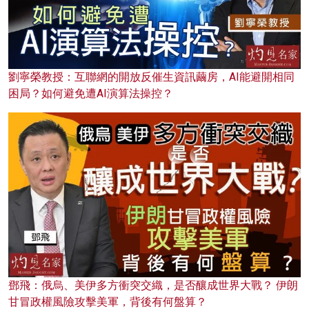
劉寧榮教授：互聯網的開放反催生資訊繭房，AI能避開相同
困局？如何避免遭AI演算法操控？
鄧飛：俄烏、美伊多方衝突交織，是否釀成世界大戰？ 伊朗
甘冒政權風險攻擊美軍，背後有何盤算？