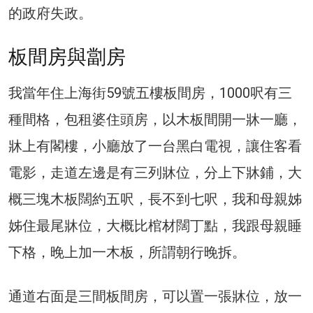
的政府失政。
板間房與劏房
我當年住上海街59號五樓板間房，1000呎有三
種間格，包租婆住頭房，以木板間開一牀一廳，
牀上有閣樓，小廳放了一台黑白電視，讓住客看
電影，走道左邊是有三列牀位，分上下牀鋪，大
概三塊木板闊約五呎，長不到七呎，我和母親姊
姊住最尾牀位，大概比棺材闊丁點，我跟母親睡
下格，晚上加一木板，所謂朝行晚拆。
通道右面是三間板間房，可以置一張牀位，放一