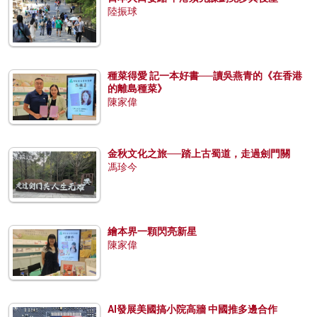
陸振球
種菜得愛 記一本好書──讀吳燕青的《在香港
的離島種菜》
陳家偉
金秋文化之旅──踏上古蜀道，走過劍門關
馮珍今
繪本界一顆閃亮新星
陳家偉
AI發展美國搞小院高牆 中國推多邊合作