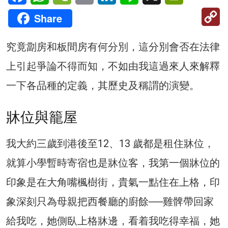
C
Share
Li
究竟劏房和板間房有何分別，這分別會否在法律
上引起爭論不得而知，不如由我這過來人來解釋
一下各品種的定義，其歷史及稱謂的演變。
牀位與籠屋
我大約三歲到港後至12、13 歲都是租住牀位，
就算小學暫時寄宿也是牀位客，我第一個牀位的
印象是在大角嘴楓樹街，貴氣一點住在上格，印
象深刻只為母親把西餐廳的廚餘──雞髀帶回家
給我吃，她側臥上格牀邊，看着我吃得幸福，她