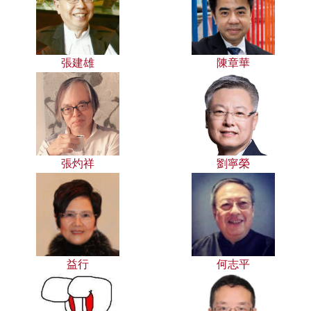
張建雄
陳章華
張灼祥
劉寧榮
益行
何志平