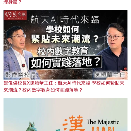
理身體？
鄭俊傑校長X陳穎華主任：航天AI時代來臨 學校如何緊貼未
來潮流？校內數字教育如何實踐落地？