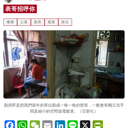
名家榜
表哥招呼你
灼見活動
樓價
公屋
劏房
籠屋
牀位
關於我們
劏房即是把我們當年的單位劏成一格一格的密室，一般會有獨立洗手
間及細小的空間放電飯煲。（亞新社）
Facebook
WhatsApp
WeChat
Email
LinkedIn
Line
X
PrintFriendl