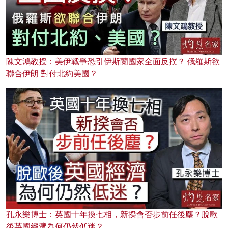
陳文鴻教授：美伊戰爭恐引伊斯蘭國家全面反撲？ 俄羅斯欲
聯合伊朗 對付北約美國？
孔永樂博士：英國十年換七相，新揆會否步前任後塵？脫歐
後英國經濟為何仍然低迷？