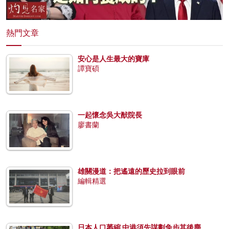
熱門文章
安心是人生最大的寶庫
譚寶碩
一起懷念吳大猷院長
廖書蘭
雄關漫道：把遙遠的歷史拉到眼前
編輯精選
日本人口萎縮 中港須先謀劃免步其後塵