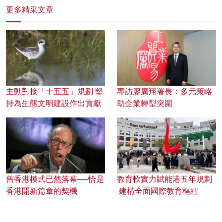
更多精采文章
主動對接「十五五」規劃 堅
專訪廖廣翔署長：多元策略
持為生態文明建設作出貢獻
助企業轉型突圍
舊香港模式已然落幕──恰是
教育軟實力賦能港五年規劃
香港開新篇章的契機
建構全面國際教育樞紐