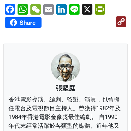
Facebook
WhatsApp
WeChat
Email
LinkedIn
Line
X
PrintFriendl
C
Share
Li
張堅庭
香港電影導演、編劇、監製、演員，也曾擔
任電台及電視節目主持人。曾獲得1982年及
1984年香港電影金像獎最佳編劇。 自1990
年代末經常活躍於各類型的媒體。近年他又