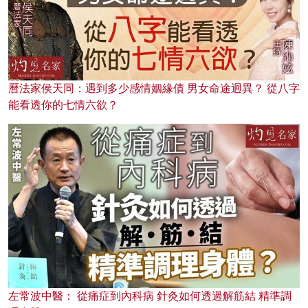
曆法家侯天同：遇到多少感情姻緣債 男女命途迥異？ 從八字
能看透你的七情六欲？
左常波中醫： 從痛症到內科病 針灸如何透過解筋結 精準調