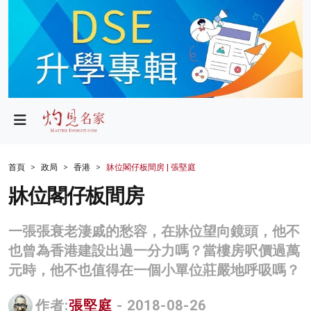
政局
教育
文化
財經
首頁
政局
香港
牀位閣仔板間房 | 張堅庭
生活
牀位閣仔板間房
健康
一張張衰老淒戚的愁容，在牀位望向鏡頭，他不
商業
也曾為香港建設出過一分力嗎？當樓房呎價過萬
元時，他不也值得在一個小單位莊嚴地呼吸嗎？
科技
影片
作者:
張堅庭
- 2018-08-26