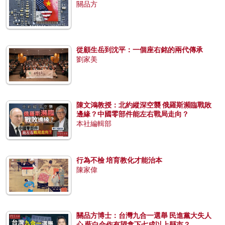
關品方
從顧生岳到沈平：一個座右銘的兩代傳承
劉家美
陳文鴻教授：北約縱深空襲 俄羅斯瀕臨戰敗
邊緣？中國零部件能左右戰局走向？
本社編輯部
行為不檢 培育教化才能治本
陳家偉
關品方博士：台灣九合一選舉 民進黨大失人
心 藍白合作有望拿下七成以上縣市？