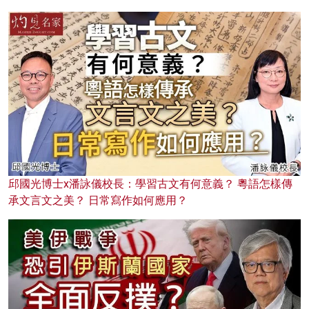
邱國光博士x潘詠儀校長：學習古文有何意義？ 粵語怎樣傳
承文言文之美？ 日常寫作如何應用？