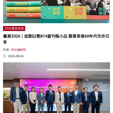
2026書展巡禮
書展2026｜從劉以鬯814篇刊報小品 重看香港60年代市井日
常
作者:
本社編輯部
2026-08-06