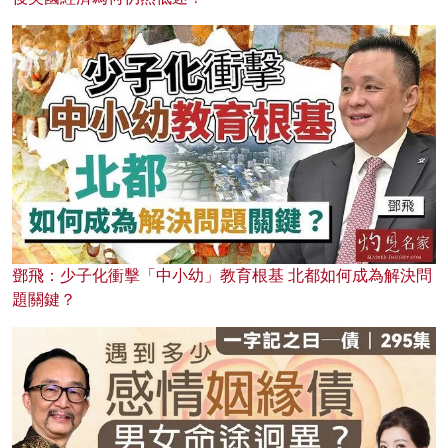
鄧飛：少子化衝擊「中小幼」教育根基 北都如何成為解決問
題關鍵？