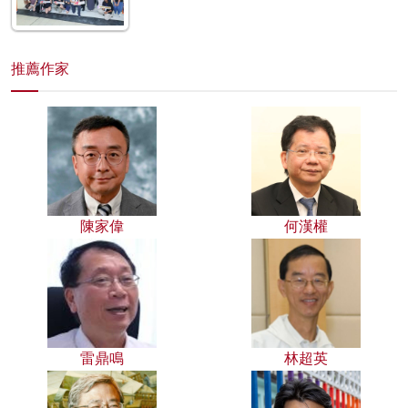
推薦作家
陳家偉
何漢權
雷鼎鳴
林超英