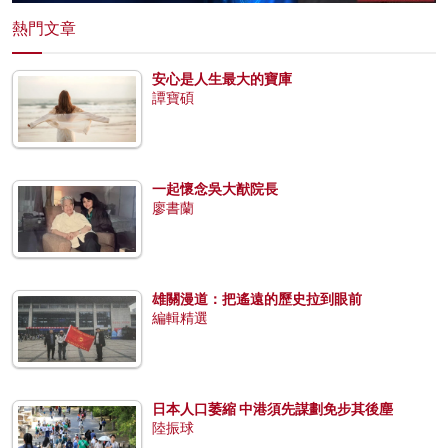
熱門文章
安心是人生最大的寶庫
譚寶碩
一起懷念吳大猷院長
廖書蘭
雄關漫道：把遙遠的歷史拉到眼前
編輯精選
日本人口萎縮 中港須先謀劃免步其後塵
陸振球