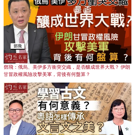
鄧飛：俄烏、美伊多方衝突交織，是否釀成世界大戰？ 伊朗
甘冒政權風險攻擊美軍，背後有何盤算？