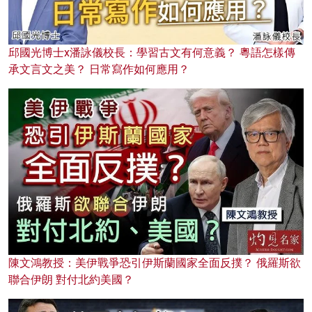
邱國光博士x潘詠儀校長：學習古文有何意義？ 粵語怎樣傳
承文言文之美？ 日常寫作如何應用？
陳文鴻教授：美伊戰爭恐引伊斯蘭國家全面反撲？ 俄羅斯欲
聯合伊朗 對付北約美國？