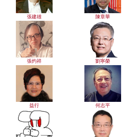
張建雄
陳章華
張灼祥
劉寧榮
益行
何志平