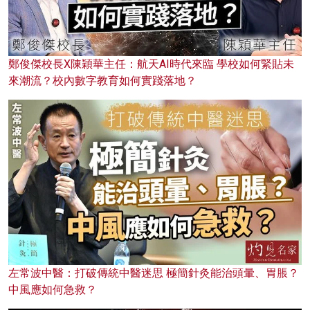
鄭俊傑校長X陳穎華主任：航天AI時代來臨 學校如何緊貼未
來潮流？校內數字教育如何實踐落地？
左常波中醫：打破傳統中醫迷思 極簡針灸能治頭暈、胃脹？
中風應如何急救？