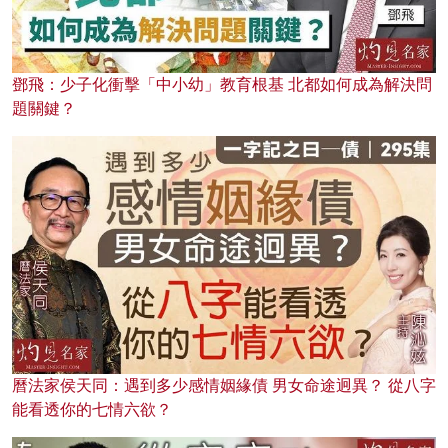
鄧飛：少子化衝擊「中小幼」教育根基 北都如何成為解決問
題關鍵？
曆法家侯天同：遇到多少感情姻緣債 男女命途迥異？ 從八字
能看透你的七情六欲？