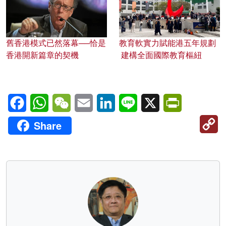
舊香港模式已然落幕──恰是
教育軟實力賦能港五年規劃
香港開新篇章的契機
建構全面國際教育樞紐
Facebook
WhatsApp
WeChat
Email
LinkedIn
Line
X
PrintFriendl
C
Share
Li