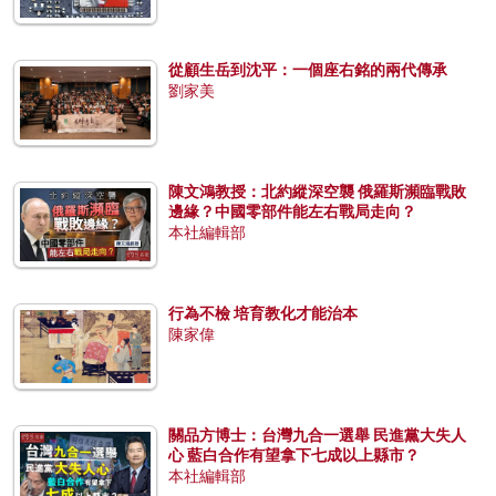
從顧生岳到沈平：一個座右銘的兩代傳承
劉家美
陳文鴻教授：北約縱深空襲 俄羅斯瀕臨戰敗
邊緣？中國零部件能左右戰局走向？
本社編輯部
行為不檢 培育教化才能治本
陳家偉
關品方博士：台灣九合一選舉 民進黨大失人
心 藍白合作有望拿下七成以上縣市？
本社編輯部