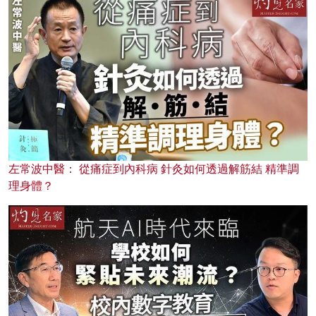
左常波中醫： 從痛症到內科病 針灸如何透過解筋結 精準調
理身體？