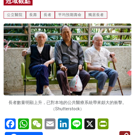
冠域觀點
名家榜
公立醫院
長壽
長者
平均預期壽命
獨居長者
灼見活動
關於我們
長者數量明顯上升，已對本地的公共醫療系統帶來頗大的衝擊。
（Shutterstock）
Facebook
WhatsApp
WeChat
Email
LinkedIn
Line
X
PrintFriendl
C