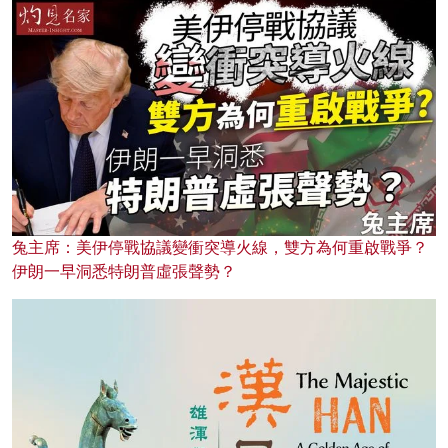
兔主席：美伊停戰協議變衝突導火線，雙方為何重啟戰爭？
伊朗一早洞悉特朗普虛張聲勢？