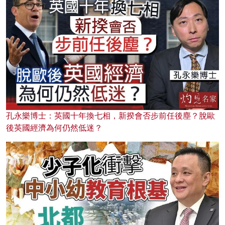
孔永樂博士：英國十年換七相，新揆會否步前任後塵？脫歐
後英國經濟為何仍然低迷？