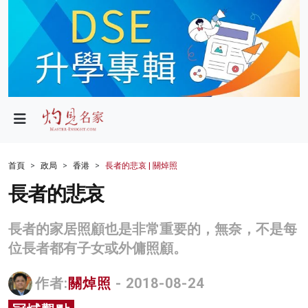
政局
教育
文化
財經
首頁
政局
香港
長者的悲哀 | 關焯照
生活
長者的悲哀
健康
長者的家居照顧也是非常重要的，無奈，不是每
商業
位長者都有子女或外傭照顧。
科技
作者:
關焯照
- 2018-08-24
影片