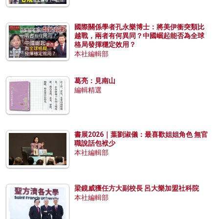
國際關係學者孔永樂博士：將美伊衝突類比
越戰，兩者有何異同？中國崛起能否為全球
格局發揮穩定效用？
本社編輯部
葛亮：見南山
編輯精選
書展2026｜葉劉淑儀：最喜歡姐姐角色 無官
職說話包袱少
本社編輯部
梁鏡威獲任方大副校長 呂大樂加盟社科院
本社編輯部