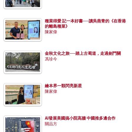
種菜得愛 記一本好書──讀吳燕青的《在香港
的離島種菜》
陳家偉
金秋文化之旅──踏上古蜀道，走過劍門關
馮珍今
繪本界一顆閃亮新星
陳家偉
AI發展美國搞小院高牆 中國推多邊合作
關品方