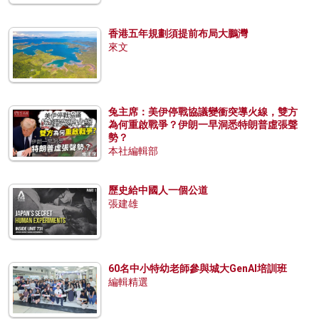
香港五年規劃須提前布局大鵬灣
來文
兔主席：美伊停戰協議變衝突導火線，雙方
為何重啟戰爭？伊朗一早洞悉特朗普虛張聲
勢？
本社編輯部
歷史給中國人一個公道
張建雄
60名中小特幼老師參與城大GenAI培訓班
編輯精選