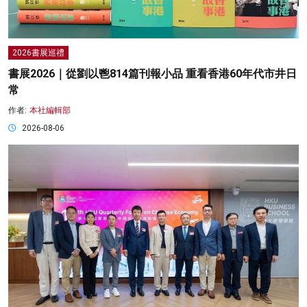
2026書展巡禮
書展2026｜從劉以鬯814篇刊報小品 重看香港60年代市井日
常
作者:
本社編輯部
2026-08-06