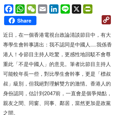
Facebook
WhatsApp
WeChat
Email
LinkedIn
Line
X
PrintFriendl
C
Share
Li
近日，在一個香港電視台政論清談節目中，有大
專學生會幹事講出：我不認同是中國人……我係香
港人！令節目主持人吃驚，更感性地回駁不會尊
重此「不是中國人」的意見。筆者比節目主持人
可能較年長一些，對比學生會幹事，更是「標叔
叔」級別，但我絕對理解雙方的激情。香港人的
身份認同，估計到2047前，一直會是個爭拗點，
親友之間、同窗、同事、鄰居，當然更加是政黨
之間。