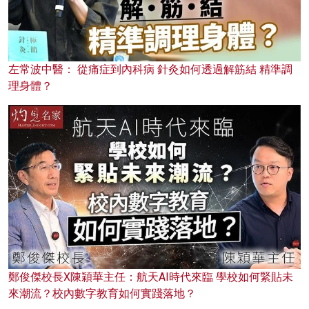
左常波中醫： 從痛症到內科病 針灸如何透過解筋結 精準調
理身體？
鄭俊傑校長X陳穎華主任：航天AI時代來臨 學校如何緊貼未
來潮流？校內數字教育如何實踐落地？