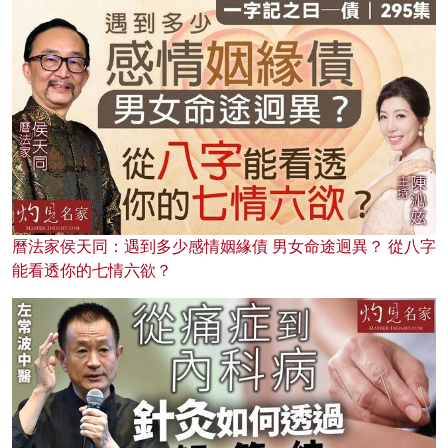
曆法家侯天同：遇到多少感情姻緣債 男女命途迥異？ 從八字
能看透你的七情六欲？