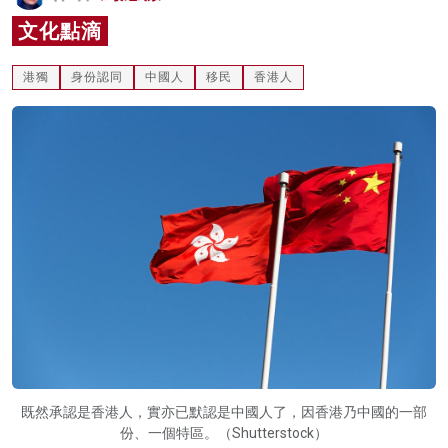
名家榜
文化點滴
灼見活動
港獨
身份認同
中國人
移民
香港人
關於我們
既然承認是香港人，實亦已默認是中國人了，因香港乃中國的一部
份、一個特區。（Shutterstock）