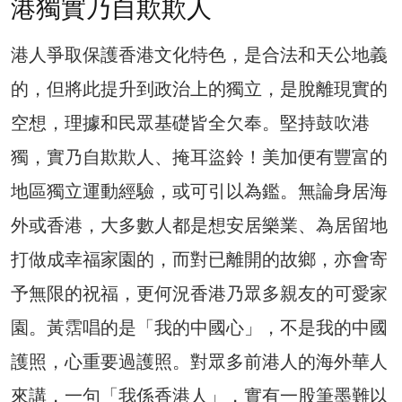
港獨實乃自欺欺人
港人爭取保護香港文化特色，是合法和天公地義
的，但將此提升到政治上的獨立，是脫離現實的
空想，理據和民眾基礎皆全欠奉。堅持鼓吹港
獨，實乃自欺欺人、掩耳盜鈴！美加便有豐富的
地區獨立運動經驗，或可引以為鑑。無論身居海
外或香港，大多數人都是想安居樂業、為居留地
打做成幸福家園的，而對已離開的故鄉，亦會寄
予無限的祝福，更何況香港乃眾多親友的可愛家
園。黃霑唱的是「我的中國心」，不是我的中國
護照，心重要過護照。對眾多前港人的海外華人
來講，一句「我係香港人」，實有一股筆墨難以