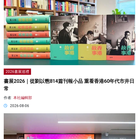
2026書展巡禮
書展2026｜從劉以鬯814篇刊報小品 重看香港60年代市井日
常
作者:
本社編輯部
2026-08-06