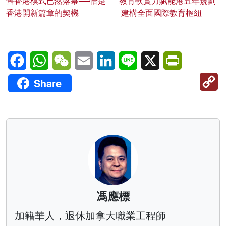
舊香港模式已然落幕──恰是
教育軟實力賦能港五年規劃
香港開新篇章的契機
建構全面國際教育樞紐
Facebook
WhatsApp
WeChat
Email
LinkedIn
Line
X
PrintFriendl
C
Share
Li
馮應標
加籍華人，退休加拿大職業工程師