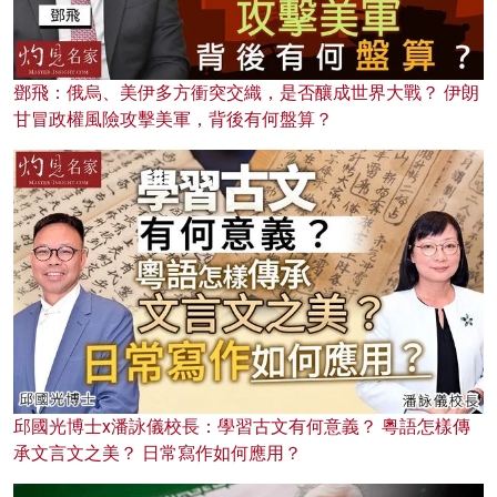
鄧飛：俄烏、美伊多方衝突交織，是否釀成世界大戰？ 伊朗
甘冒政權風險攻擊美軍，背後有何盤算？
邱國光博士x潘詠儀校長：學習古文有何意義？ 粵語怎樣傳
承文言文之美？ 日常寫作如何應用？