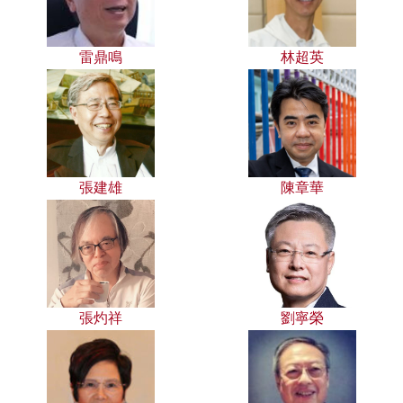
雷鼎鳴
林超英
張建雄
陳章華
張灼祥
劉寧榮