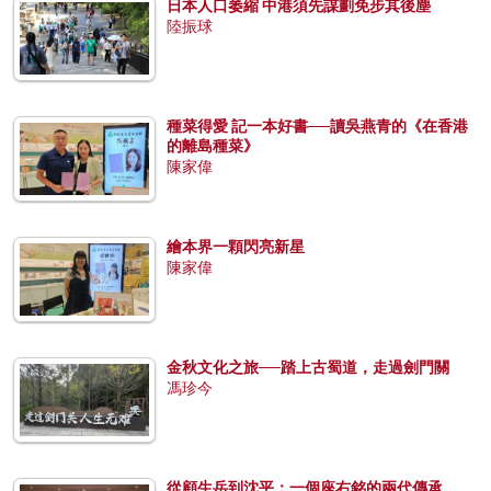
日本人口萎縮 中港須先謀劃免步其後塵
陸振球
種菜得愛 記一本好書──讀吳燕青的《在香港
的離島種菜》
陳家偉
繪本界一顆閃亮新星
陳家偉
金秋文化之旅──踏上古蜀道，走過劍門關
馮珍今
從顧生岳到沈平：一個座右銘的兩代傳承