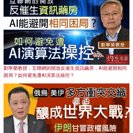
劉寧榮教授：互聯網的開放反催生資訊繭房，AI能避開相同
困局？如何避免遭AI演算法操控？