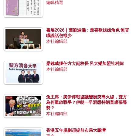
編輯精選
書展2026｜葉劉淑儀：最喜歡姐姐角色 無官
職說話包袱少
本社編輯部
梁鏡威獲任方大副校長 呂大樂加盟社科院
本社編輯部
兔主席：美伊停戰協議變衝突導火線，雙方
為何重啟戰爭？伊朗一早洞悉特朗普虛張聲
勢？
本社編輯部
香港五年規劃須提前布局大鵬灣