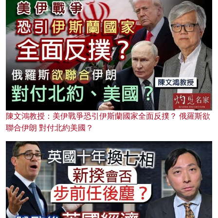
陳文鴻教授：美伊戰爭恐引伊斯蘭國家全面反撲？ 俄羅斯欲
聯合伊朗 對付北約美國？