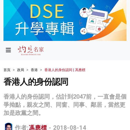
政局
教育
文化
財經
首頁
政局
香港
香港人的身份認同 | 馮應標
生活
香港人的身份認同
健康
香港人的身份認同，估計到2047前，一直會是個
商業
爭拗點，親友之間、同窗、同事、鄰居，當然更
加是政黨之間。
科技
影片
作者:
馮應標
- 2018-08-14