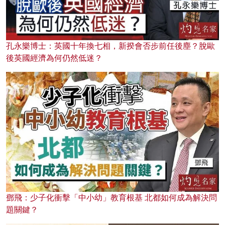
孔永樂博士：英國十年換七相，新揆會否步前任後塵？脫歐
後英國經濟為何仍然低迷？
鄧飛：少子化衝擊「中小幼」教育根基 北都如何成為解決問
題關鍵？