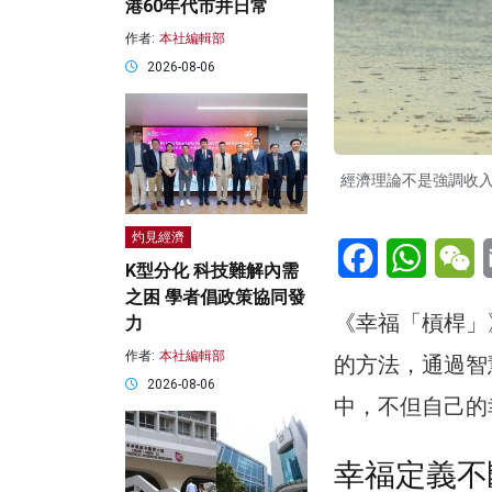
港60年代市井日常
作者:
本社編輯部
2026-08-06
經濟理論不是強調收
灼見經濟
Facebook
WhatsA
W
K型分化 科技難解內需
之困 學者倡政策協同發
《幸福「槓桿」
力
作者:
本社編輯部
的方法，通過智
2026-08-06
中，不但自己的
幸福定義不