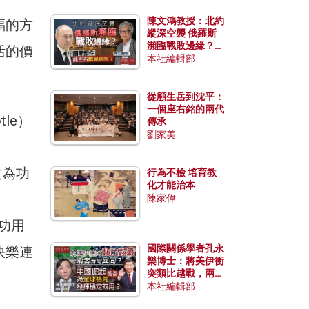
陳文鴻教授：北約
福的方
縱深空襲 俄羅斯
瀕臨戰敗邊緣？中
活的價
國零部件能左右戰
本社編輯部
局走向？
從顧生岳到沈平：
一個座右銘的兩代
le）
傳承
劉家美
改為功
行為不檢 培育教
化才能治本
陳家偉
的功用
國際關係學者孔永
快樂連
樂博士：將美伊衝
突類比越戰，兩者
有何異同？中國崛
本社編輯部
起能否為全球格局