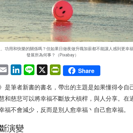
入、功用和快樂的關係嗎？但如果日做夜做升職加薪都不能讓人感到更幸
發展所為何事？（Pixabay）
pp
eChat
Email
LinkedIn
Line
X
PrintFriendly
Share
》是筆者新書的書名，帶出的主題是如果懂得令自
慧和慈悲可以將幸福不斷放大槓桿，與人分享。在
幸福不會減少，反而是別人愈幸福丶自己愈幸福。
斷演變