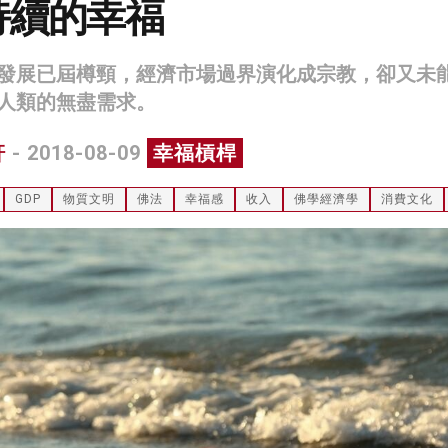
持續的幸福
發展已屆樽頸，經濟市場過界演化成宗教，卻又未
人類的無盡需求。
軒
- 2018-08-09
幸福槓桿
GDP
物質文明
佛法
幸福感
收入
佛學經濟學
消費文化