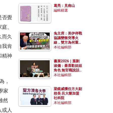
發揮穩定效用？
葛亮：見南山
編輯精選
是否覺
家庭、
兔主席：美伊停戰
久而久
協議變衝突導火
線，雙方為何重啟
自我肯
戰爭？伊朗一早洞
本社編輯部
悉特朗普虛張聲
和精神
勢？
書展2026｜葉劉
淑儀：最喜歡姐姐
角色 無官職說話
包袱少
本社編輯部
認為，
梁鏡威獲任方大副
學家
校長 呂大樂加盟
社科院
，雖然
本社編輯部
入或人