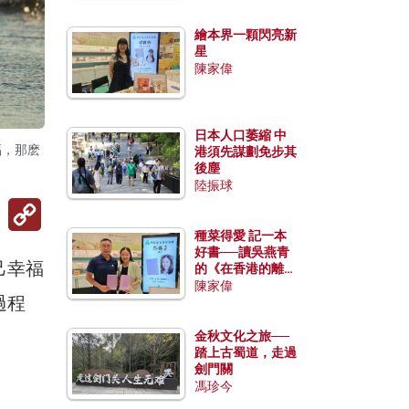
繪本界一顆閃亮新
星
陳家偉
日本人口萎縮 中
福，那麽
港須先謀劃免步其
後塵
陸振球
Copy
Link
種菜得愛 記一本
好書──讀吳燕青
己幸福
的《在香港的離島
種菜》
陳家偉
過程
金秋文化之旅──
踏上古蜀道，走過
劍門關
馮珍今