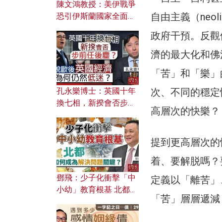
陳文鴻教授：美伊戰爭
自由主義（neo
恐引伊斯蘭國家全面反
撲？ 俄羅斯欲聯合伊朗
政府干預。反觀
對付北約美國？
濟的最大化和佛
「苦」和「樂」
次、不同的穩定
孔永樂博士：英國十年
換七相，新揆會否步前
高層次的快樂？
任後塵？脫歐後英國經
濟為何仍然低迷？
提到更高層次的
着、要解脱嗎？
鄧飛：少子化衝擊「中
定義以「離苦」
小幼」教育根基 北都如
「苦」層層遞減
何成為解決問題關鍵？