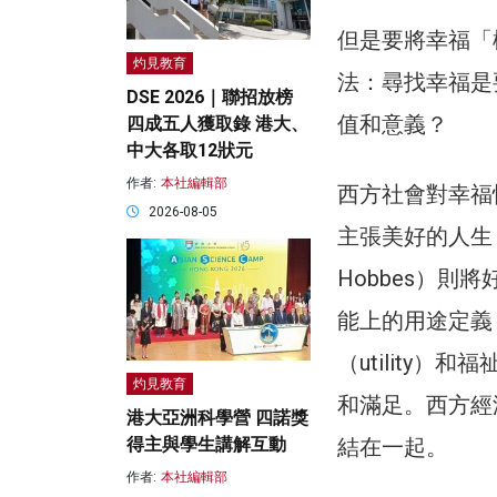
但是要將幸福「
灼見教育
法：尋找幸福是
DSE 2026｜聯招放榜
值和意義？
四成五人獲取錄 港大、
中大各取12狀元
作者:
本社編輯部
西方社會對幸福快
2026-08-05
主張美好的人生（G
Hobbes）
能上的用途定義，
（utility）和
灼見教育
和滿足。西方經
港大亞洲科學營 四諾獎
結在一起。
得主與學生講解互動
作者:
本社編輯部