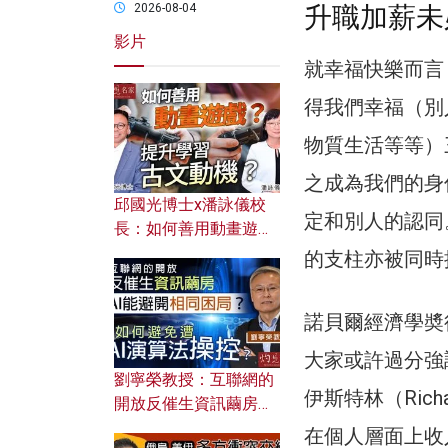
升職加薪未
2026-08-04
影片
就幸福快樂而言
得我們幸福（別
物質生活等等）
之成為我們的身
邱國光博士x潘詠儀校
定和別人的認同
長：如何善用動畫遊戲
提升學習古文動機？
的支柱亦被同時
諾貝爾經濟學奬得
大家或許過分強
劉寧榮教授：互聯網的
伊斯特林（Richar
開放反催生資訊繭房，
AI能避開相同困局？如
在個人層面上收