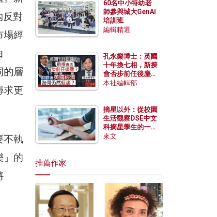
60名中小特幼老
師參與城大GenAI
內反對
培訓班
編輯精選
市場經
白
孔永樂博士：英國
十年換七相，新揆
同的層
會否步前任後塵？
脫歐後英國經濟為
本社編輯部
尋求更
何仍然低迷？
摘星以外：從校園
生活觀察DSE中文
科摘星學生的一點
特質
來文
要不執
樂」的
推薦作家
將