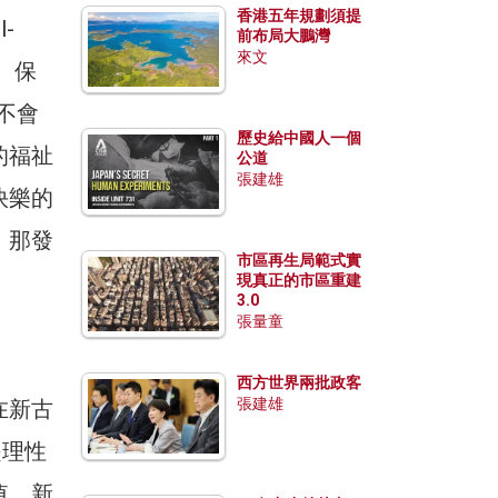
香港五年規劃須提
-
前布局大鵬灣
來文
e）保
許不會
歷史給中國人一個
的福祉
公道
張建雄
快樂的
，那發
市區再生局範式實
現真正的市區重建
3.0
張量童
西方世界兩批政客
張建雄
在新古
是理性
值。新