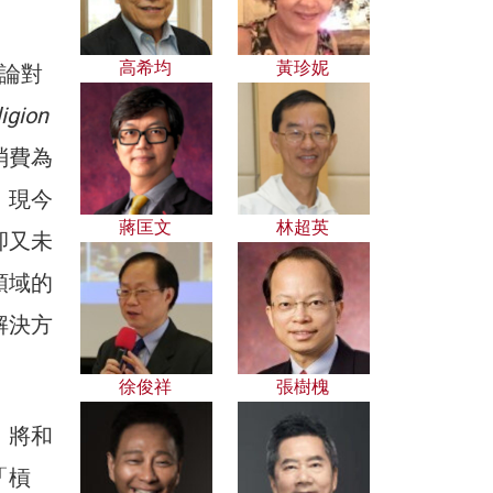
高希均
黃珍妮
論對
igion
消費為
。現今
蔣匡文
林超英
卻又未
領域的
解決方
徐俊祥
張樹槐
，將和
「槓