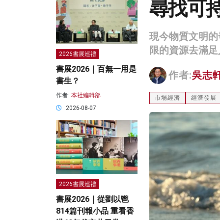
尋找可
現今物質文明的
限的資源去滿足
2026書展巡禮
書展2026｜百無一用是
作者:
吳志
書生？
作者:
本社編輯部
市場經濟
經濟發展
2026-08-07
2026書展巡禮
書展2026｜從劉以鬯
814篇刊報小品 重看香