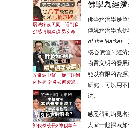
佛學為經濟
佛學經濟學是筆
曆法家侯天同：遇到多
傳統經濟學或佛學
少感情姻緣債 男女命途
迥異？ 從八字能看透你
of the Market
一
的七情六欲？
核心價值丶經濟
物質文明的發展
能以有限的資源
左常波中醫： 從痛症到
內科病 針灸如何透過解
研究，可以用不
筋結 精準調理身體？
法。
感恩得到灼見名
大家一起探索如
鄭俊傑校長X陳穎華主