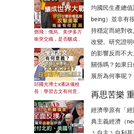
何避免遭AI演算法操
均國民生產總值計算
控？
being）並非有
持穩定而絕對收入
鄧飛：俄烏、美伊多方
衝突交織，是否釀成世
改變。研究證明
界大戰？ 伊朗甘冒政權
的影響反而不大
風險攻擊美軍，背後有
何盤算？
關係嗎？如果日
展所為何事呢？
邱國光博士x潘詠儀校
長：學習古文有何意
再思苦樂 
義？ 粵語怎樣傳承文言
文之美？ 日常寫作如何
經濟學原有「經
應用？
典主義經濟（neo
丶自主丶自利甚