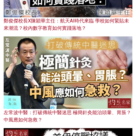
鄭俊傑校長X陳穎華主任：航天AI時代來臨 學校如何緊貼未
來潮流？校內數字教育如何實踐落地？
左常波中醫：打破傳統中醫迷思 極簡針灸能治頭暈、胃脹？
中風應如何急救？