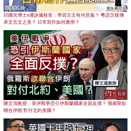
邱國光博士x潘詠儀校長：學習古文有何意義？ 粵語怎樣傳
承文言文之美？ 日常寫作如何應用？
陳文鴻教授：美伊戰爭恐引伊斯蘭國家全面反撲？ 俄羅斯欲
聯合伊朗 對付北約美國？