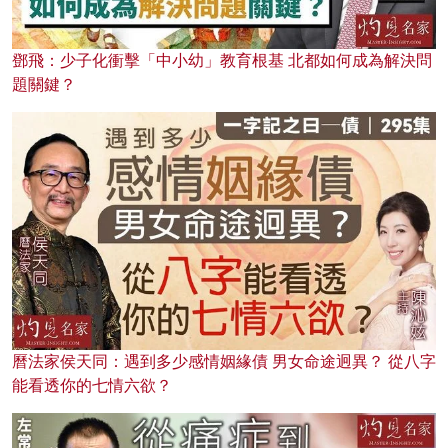
鄧飛：少子化衝擊「中小幼」教育根基 北都如何成為解決問
題關鍵？
曆法家侯天同：遇到多少感情姻緣債 男女命途迥異？ 從八字
能看透你的七情六欲？