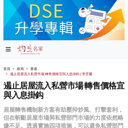
政局
教育
文化
財經
首頁
政局
香港
遏止居屋流入私營市場 轉售價格宜與入息掛鈎 | 李芝蘭
生活
遏止居屋流入私營市場 轉售價格宜
健康
與入息掛鈎
商業
居屋轉售機制新方案有助壓抑炒風、打擊套利，
科技
但在斬斷居屋市場與私營部門市場的力度依然略
影片
嫌不足。透過實施四項措施，可以避免私營部門