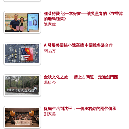
種菜得愛 記一本好書──讀吳燕青的《在香港
的離島種菜》
陳家偉
AI發展美國搞小院高牆 中國推多邊合作
關品方
金秋文化之旅──踏上古蜀道，走過劍門關
馮珍今
從顧生岳到沈平：一個座右銘的兩代傳承
劉家美