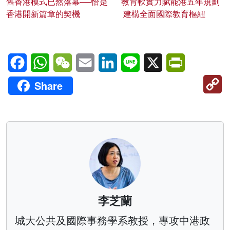
舊香港模式已然落幕──恰是
教育軟實力賦能港五年規劃
香港開新篇章的契機
建構全面國際教育樞紐
Facebook
WhatsApp
WeChat
Email
LinkedIn
Line
X
PrintFriendl
C
Share
Li
李芝蘭
城大公共及國際事務學系教授，專攻中港政