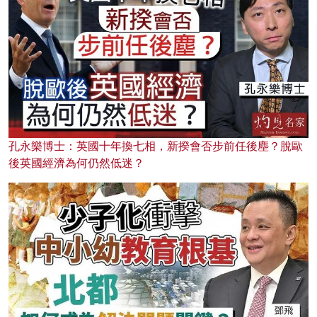
孔永樂博士：英國十年換七相，新揆會否步前任後塵？脫歐
後英國經濟為何仍然低迷？