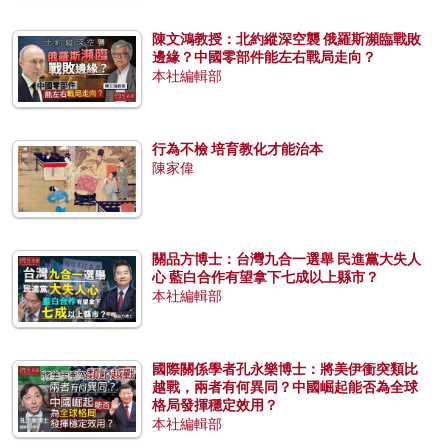
陳文鴻教授：北約縱深空襲 俄羅斯瀕臨戰敗
邊緣？中國零部件能左右戰局走向？
本社編輯部
行為不檢 培育教化才能治本
陳家偉
關品方博士：台灣九合一選舉 民進黨大失人
心 藍白合作有望拿下七成以上縣市？
本社編輯部
國際關係學者孔永樂博士：將美伊衝突類比
越戰，兩者有何異同？中國崛起能否為全球
格局發揮穩定效用？
本社編輯部