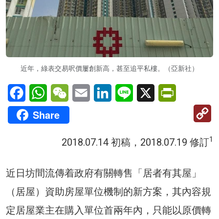
近年，綠表交易呎價屢創新高，甚至追平私樓。（亞新社）
Facebook
WhatsApp
WeChat
Email
LinkedIn
Line
X
PrintFriendl
C
Share
Li
1
2018.07.14 初稿，2018.07.19 修訂
近日坊間流傳着政府有關轉售「居者有其屋」
（居屋）資助房屋單位機制的新方案，其內容規
定居屋業主在購入單位首兩年內，只能以原價轉