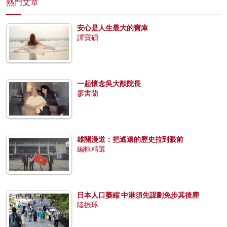
熱門文章
安心是人生最大的寶庫
譚寶碩
一起懷念吳大猷院長
廖書蘭
雄關漫道：把遙遠的歷史拉到眼前
編輯精選
日本人口萎縮 中港須先謀劃免步其後塵
陸振球