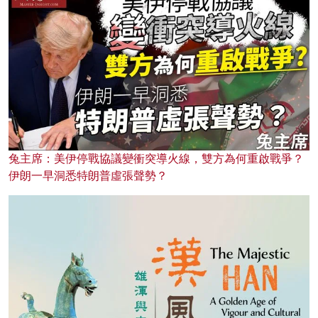
兔主席：美伊停戰協議變衝突導火線，雙方為何重啟戰爭？
伊朗一早洞悉特朗普虛張聲勢？