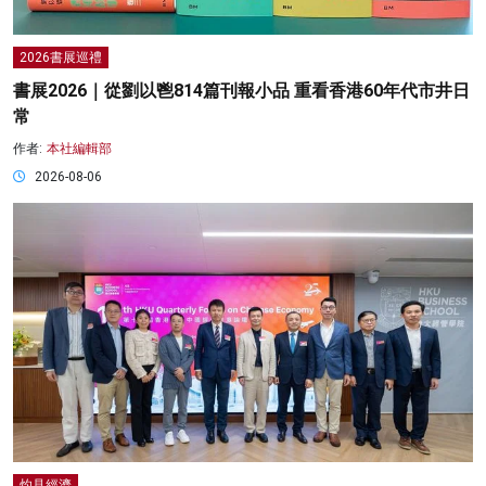
2026書展巡禮
書展2026｜從劉以鬯814篇刊報小品 重看香港60年代市井日
常
作者:
本社編輯部
2026-08-06
灼見經濟