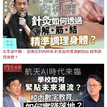
左常波中醫： 從痛症到內科病 針灸如何透過解筋結 精準調
理身體？