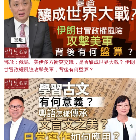
鄧飛：俄烏、美伊多方衝突交織，是否釀成世界大戰？ 伊朗
甘冒政權風險攻擊美軍，背後有何盤算？