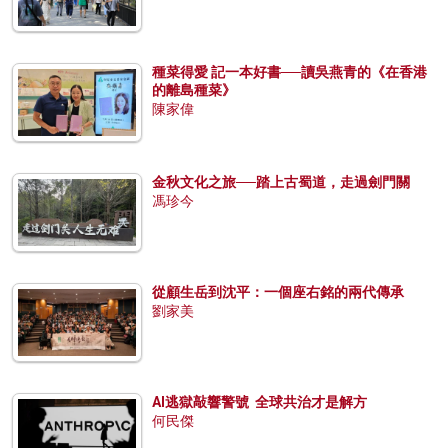
種菜得愛 記一本好書──讀吳燕青的《在香港
的離島種菜》
陳家偉
金秋文化之旅──踏上古蜀道，走過劍門關
馮珍今
從顧生岳到沈平：一個座右銘的兩代傳承
劉家美
AI逃獄敲響警號 全球共治才是解方
何民傑