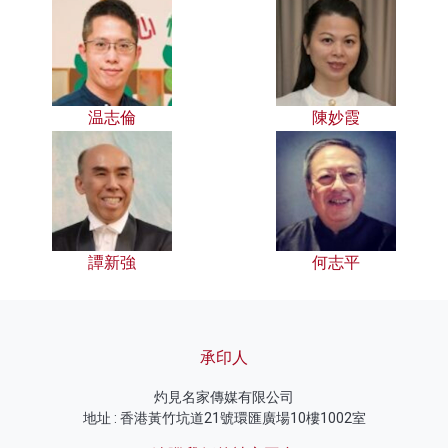
温志倫
陳妙霞
譚新強
何志平
承印人
灼見名家傳媒有限公司
地址 : 香港黃竹坑道21號環匯廣場10樓1002室