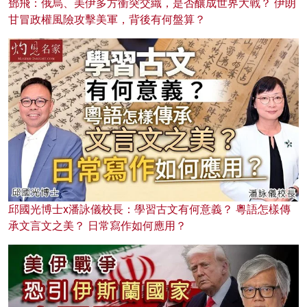
鄧飛：俄烏、美伊多方衝突交織，是否釀成世界大戰？ 伊朗
甘冒政權風險攻擊美軍，背後有何盤算？
邱國光博士x潘詠儀校長：學習古文有何意義？ 粵語怎樣傳
承文言文之美？ 日常寫作如何應用？