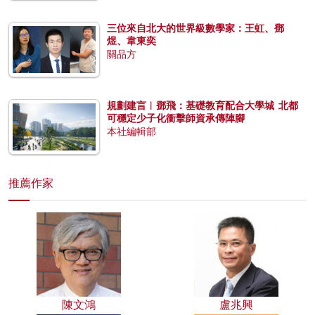
三位來自北大的世界級數學家：王虹、鄧
煜、韋東奕
關品方
規劃建言︱鄧飛：基礎教育配合大學城 北都
可穩定少子化衝擊師資承傳陣腳
本社編輯部
推薦作家
陳文鴻
盧兆興