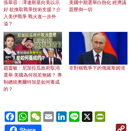
張翠容：澤連斯基向美以示
美國中期選舉白熱化 經濟議
好 欲換取戰爭技術支援？介
題壓倒一切
入美伊戰爭 戰火進一步外
溢？
趙靈敏：尼加拉瓜政府取消
非對稱戰爭下的俄羅斯困境
選舉 美國為何視若無睹？ 專
制總統奧爾特加是如何養成
的？
Facebook
WhatsApp
WeChat
Email
LinkedIn
Line
X
PrintFriendl
C
Share
Li