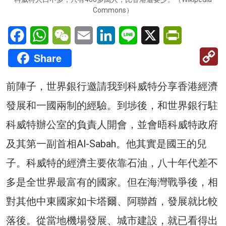
Commons）
Facebook
WhatsApp
WeChat
Email
LinkedIn
Line
X
PrintFriendl
C
Share
Li
前陣子，世界銀行邀請我到科威特分享香港經濟
發展和一國兩制的經驗。到埗後，和世界銀行駐
科威特辦公室的負責人開會，並會晤科威特政府
及其第一副首相Al-Sabah。他其實是國王的兒
子。科威特的經濟主要依靠石油，八十年代差不
多是全世界最富有的國家。但在海灣戰爭後，相
對其他中東國家如卡塔爾、阿聯酋，發展就比較
落後。從當地機場發展、城市建設，就已看得出