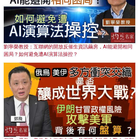
劉寧榮教授：互聯網的開放反催生資訊繭房，AI能避開相同
困局？如何避免遭AI演算法操控？