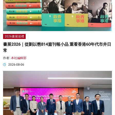
2026書展巡禮
書展2026｜從劉以鬯814篇刊報小品 重看香港60年代市井日
常
作者:
本社編輯部
2026-08-06