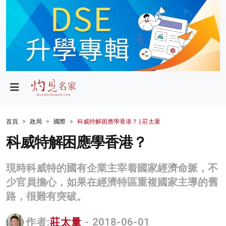
政局
教育
文化
財經
首頁
政局
國際
科威特解困應學香港？ | 莊太量
生活
科威特解困應學香港？
健康
現時科威特的國有企業主宰着國家經濟命脈，不
商業
少官員擔心，如果在經濟特區重複國家主導的舊
路，很難有突破。
科技
影片
作者:
莊太量
- 2018-06-01