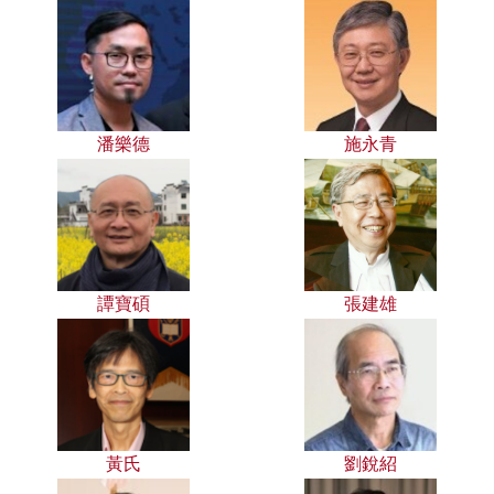
潘樂德
施永青
譚寶碩
張建雄
黃氏
劉銳紹