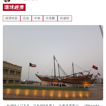
名家榜
環球經濟
灼見活動
經濟特區
石油
中東
卡塔爾
科威特
關於我們
科威特人口不多，只有400多萬人，比香港還要少。（Wikipedia