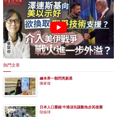
熱門文章
繪本界一顆閃亮新星
陳家偉
日本人口萎縮 中港須先謀劃免步其後塵
陸振球