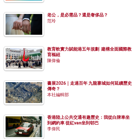
老公，是必需品？還是奢侈品？
范玲
教育軟實力賦能港五年規劃 建構全面國際教
育樞紐
陳偉倫
書展2026｜走過百年 九龍寨城如何延續歷史
傳奇？
本社編輯部
香港陸上公共交通有趣歷史：我從白牌車坐
到網約車 從紅van坐到邨巴
李偉民