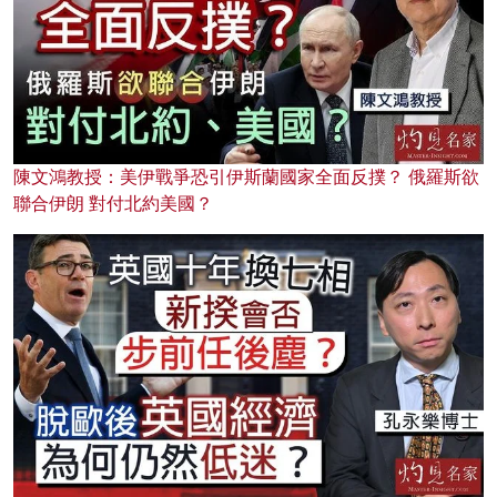
陳文鴻教授：美伊戰爭恐引伊斯蘭國家全面反撲？ 俄羅斯欲
聯合伊朗 對付北約美國？