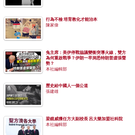
行為不檢 培育教化才能治本
陳家偉
兔主席：美伊停戰協議變衝突導火線，雙方
為何重啟戰爭？伊朗一早洞悉特朗普虛張聲
勢？
本社編輯部
歷史給中國人一個公道
張建雄
梁鏡威獲任方大副校長 呂大樂加盟社科院
本社編輯部