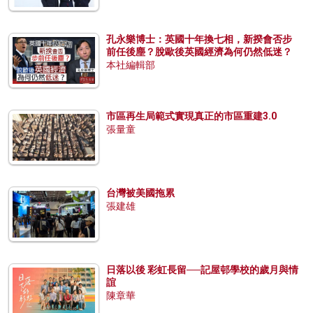
孔永樂博士：英國十年換七相，新揆會否步
前任後塵？脫歐後英國經濟為何仍然低迷？
本社編輯部
市區再生局範式實現真正的市區重建3.0
張量童
台灣被美國拖累
張建雄
日落以後 彩虹長留──記屋邨學校的歲月與情
誼
陳章華