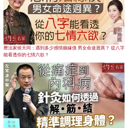
曆法家侯天同：遇到多少感情姻緣債 男女命途迥異？ 從八字
能看透你的七情六欲？