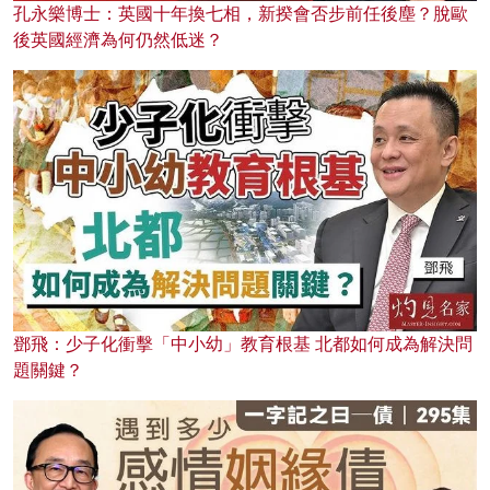
孔永樂博士：英國十年換七相，新揆會否步前任後塵？脫歐
後英國經濟為何仍然低迷？
鄧飛：少子化衝擊「中小幼」教育根基 北都如何成為解決問
題關鍵？