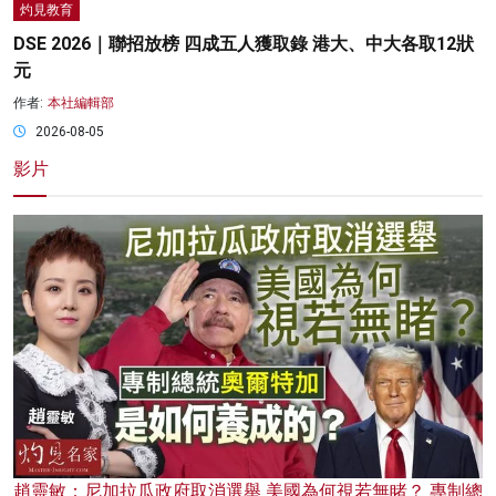
灼見教育
DSE 2026｜聯招放榜 四成五人獲取錄 港大、中大各取12狀
元
作者:
本社編輯部
2026-08-05
影片
趙靈敏：尼加拉瓜政府取消選舉 美國為何視若無睹？ 專制總