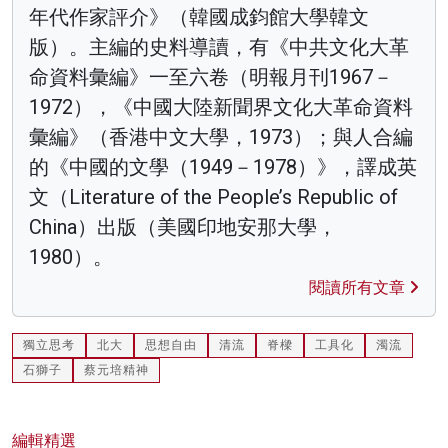
年代作家評介》（韓國成鈞館大學韓文
版）。主編的史料導讀，有《中共文化大革
命資料彙編》一至六卷（明報月刊1967－
1972），《中國大陸新聞界文化大革命資料
彙編》（香港中文大學，1973）；與人合編
的《中國的文學（1949－1978）》，譯成英
文（Literature of the People’s Republic of
China）出版（美國印地安那大學，
1980）。
閱讀所有文章
獨立思考
北大
思想自由
清流
脊樑
工具化
濁流
石獅子
蔡元培精神
編輯精選