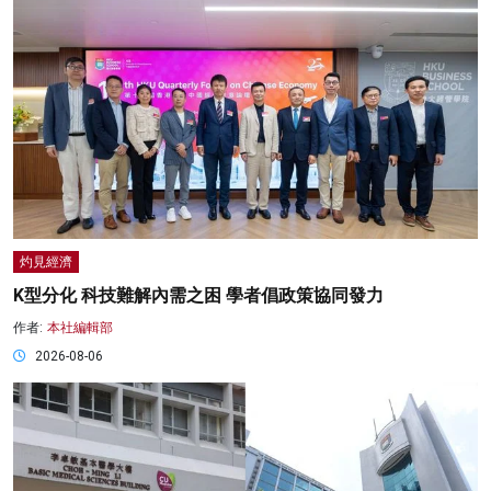
灼見經濟
K型分化 科技難解內需之困 學者倡政策協同發力
作者:
本社編輯部
2026-08-06