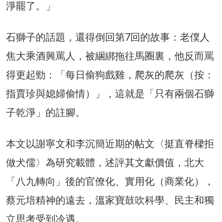
淨罷了。」
石獅子的話題，還得倒回第7回的故事：老僕人
焦大乘酒興罵人，被綑綁拖往馬圈裏，他反而罵
得更起勁：「每日偷狗戲雞，爬灰的爬灰（按：
指賈珍與媳婦偷情）」，這就是「只有兩個石獅
子乾淨」的註腳。
本文以謝寧文和李沉簡近期的帖文〈挺直脊樑拒
做犬儒〉為研究載體，述評其文獻價值，北大
「八九轉向」後的官僚化、實用化（商業化），
蔡元培精神的遠去，溫家寶鼓吹科學、民主和獨
立思考受到冷遇。