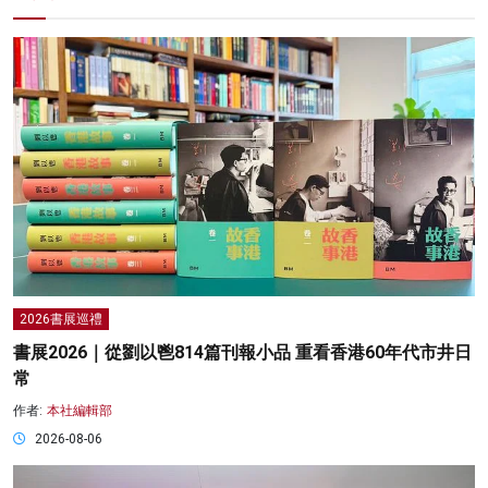
2026書展巡禮
書展2026｜從劉以鬯814篇刊報小品 重看香港60年代市井日
常
作者:
本社編輯部
2026-08-06