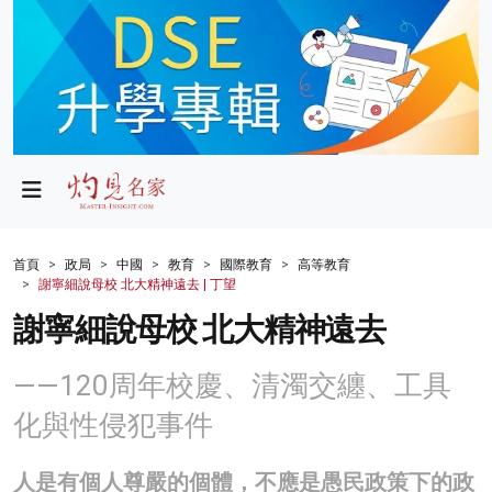
政局
教育
文化
財經
首頁
政局
中國
教育
國際教育
高等教育
謝寧細說母校 北大精神遠去 | 丁望
生活
謝寧細說母校 北大精神遠去
健康
——120周年校慶、清濁交纏、工具
商業
化與性侵犯事件
科技
影片
人是有個人尊嚴的個體，不應是愚民政策下的政