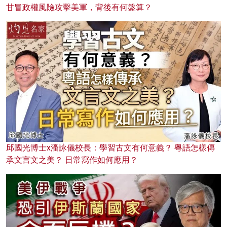
甘冒政權風險攻擊美軍，背後有何盤算？
邱國光博士x潘詠儀校長：學習古文有何意義？ 粵語怎樣傳
承文言文之美？ 日常寫作如何應用？