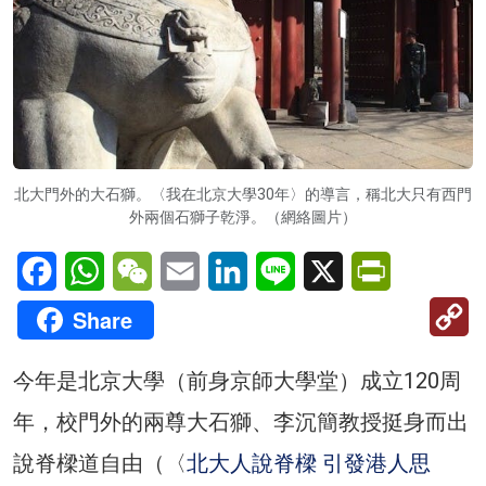
北大門外的大石獅。〈我在北京大學30年〉的導言，稱北大只有西門
外兩個石獅子乾淨。（網絡圖片）
Facebook
WhatsApp
WeChat
Email
LinkedIn
Line
X
PrintFriendl
C
Share
Li
今年是北京大學（前身京師大學堂）成立120周
年，校門外的兩尊大石獅、李沉簡教授挺身而出
說脊樑道自由（〈
北大人說脊樑 引發港人思