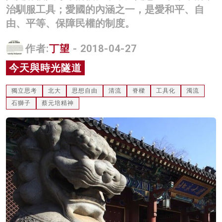
治馴服工具；愛國的內涵之一，是愛和平、自
名家榜
由、平等、保障民權的制度。
灼見活動
作者:
丁望
- 2018-04-27
關於我們
今天與時光隧道
獨立思考
北大
思想自由
清流
脊樑
工具化
濁流
石獅子
蔡元培精神