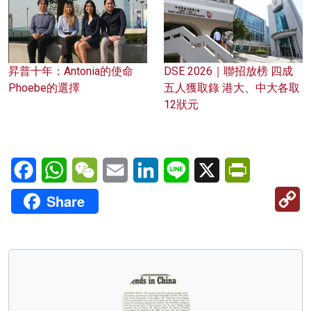
昇普十年：Antonia的使命
DSE 2026｜聯招放榜 四成
Phoebe的選擇
五人獲取錄 港大、中大各取
12狀元
Facebook
WhatsApp
WeChat
Email
LinkedIn
Line
X
PrintFriendl
C
Share
Li