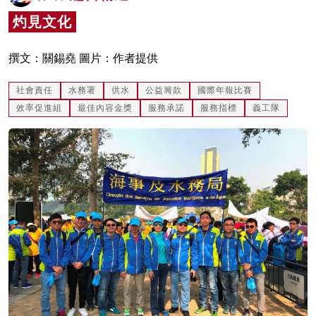
名家榜
灼見文化
灼見活動
撰文：關錫堯 圖片：作者提供
關於我們
社會責任
水務署
供水
公益籌款
國際年報比賽
效率促進組
最佳內容金獎
服務承諾
服務指標
義工隊