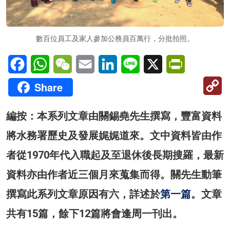
數百位員工及家人參加公務員百萬行，分批拍照。
Facebook
WhatsApp
WeChat
Email
LinkedIn
Line
X
PrintFriendl
C
Share
Li
編按：本系列文章由關錫堯先生撰寫，豐富資料
將水務署歷史及發展娓娓道來。文中資料皆由作
者從1970年代入職起及至退休後長期搜羅，最新
資料亦由作者近三個月來蒐集而得。關先生動筆
撰寫此系列文章原因有六，詳述於
第一篇
。文章
共有15篇，餘下12篇將會逢周一刊出。