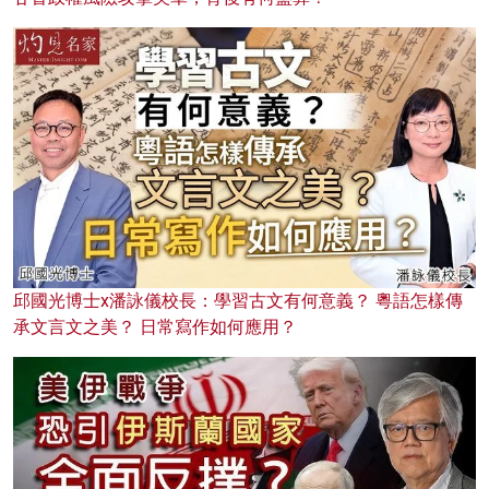
邱國光博士x潘詠儀校長：學習古文有何意義？ 粵語怎樣傳
承文言文之美？ 日常寫作如何應用？