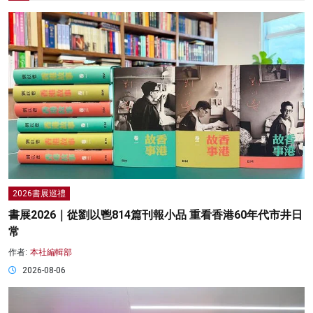
2026書展巡禮
書展2026｜從劉以鬯814篇刊報小品 重看香港60年代市井日
常
作者:
本社編輯部
2026-08-06