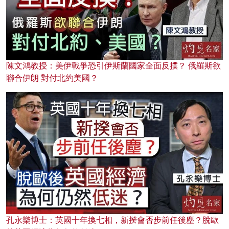
陳文鴻教授：美伊戰爭恐引伊斯蘭國家全面反撲？ 俄羅斯欲
聯合伊朗 對付北約美國？
孔永樂博士：英國十年換七相，新揆會否步前任後塵？脫歐