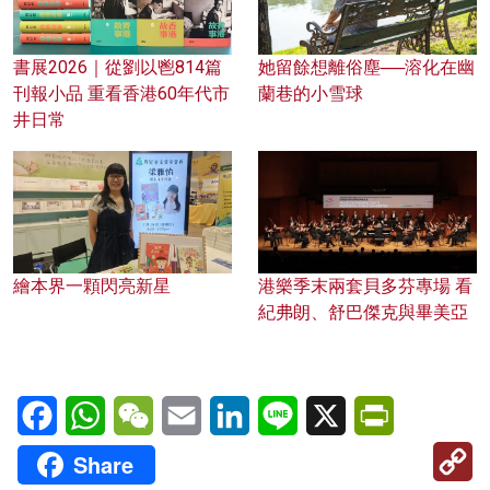
書展2026｜從劉以鬯814篇
她留餘想離俗塵──溶化在幽
刊報小品 重看香港60年代市
蘭巷的小雪球
井日常
繪本界一顆閃亮新星
港樂季末兩套貝多芬專場 看
紀弗朗、舒巴傑克與畢美亞
Facebook
WhatsApp
WeChat
Email
LinkedIn
Line
X
PrintFriendl
C
Share
Li