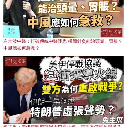
左常波中醫：打破傳統中醫迷思 極簡針灸能治頭暈、胃脹？
中風應如何急救？
兔主席：美伊停戰協議變衝突導火線，雙方為何重啟戰爭？