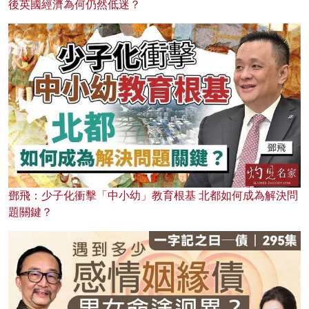
後英國經濟為何仍然低迷？
鄧飛：少子化衝擊「中小幼」教育根基 北都如何成為解決問
題關鍵？