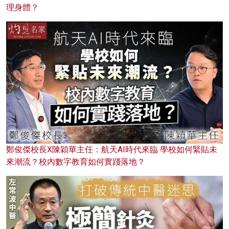
理身體？
鄭俊傑校長X陳穎華主任：航天AI時代來臨 學校如何緊貼未
來潮流？校內數字教育如何實踐落地？