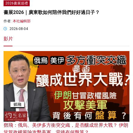
2026書展巡禮
書展2026｜廣東歌如何陪伴我們好好過日子？
作者:
本社編輯部
2026-08-04
影片
鄧飛：俄烏、美伊多方衝突交織，是否釀成世界大戰？ 伊朗
甘冒政權風險攻擊美軍，背後有何盤算？