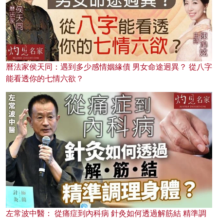
曆法家侯天同：遇到多少感情姻緣債 男女命途迥異？ 從八字
能看透你的七情六欲？
左常波中醫： 從痛症到內科病 針灸如何透過解筋結 精準調