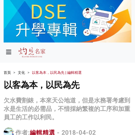
政局
教育
文化
財經
首頁
文化
以客為本，以民為先 | 編輯精選
生活
以客為本，以民為先
健康
欠水費割錶，本來天公地道，但是水務署考慮到
商業
水是生活的必需品，不惜採納繁複的工序和加重
員工的工作以利民。
科技
影片
作者:
編輯精選
- 2018-04-02