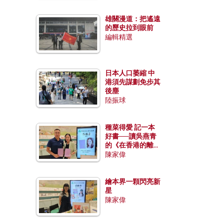
雄關漫道：把遙遠
的歷史拉到眼前
編輯精選
日本人口萎縮 中
港須先謀劃免步其
後塵
陸振球
種菜得愛 記一本
好書──讀吳燕青
的《在香港的離島
種菜》
陳家偉
繪本界一顆閃亮新
星
陳家偉