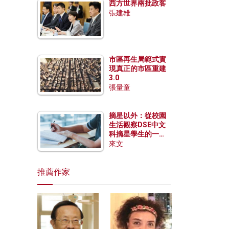
西方世界兩批政客
張建雄
市區再生局範式實
現真正的市區重建
3.0
張量童
摘星以外：從校園
生活觀察DSE中文
科摘星學生的一點
特質
來文
推薦作家