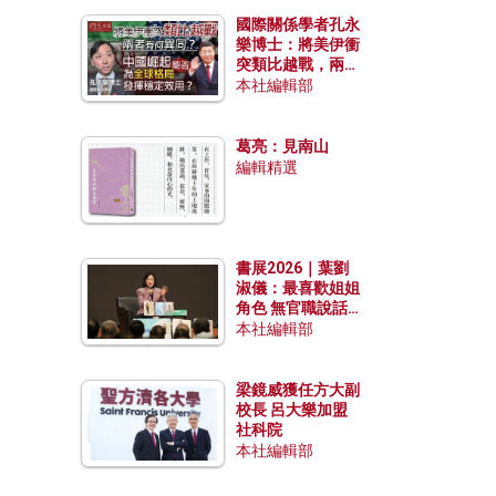
國際關係學者孔永
樂博士：將美伊衝
突類比越戰，兩者
有何異同？中國崛
本社編輯部
起能否為全球格局
發揮穩定效用？
葛亮：見南山
編輯精選
書展2026｜葉劉
淑儀：最喜歡姐姐
角色 無官職說話
包袱少
本社編輯部
梁鏡威獲任方大副
校長 呂大樂加盟
社科院
本社編輯部