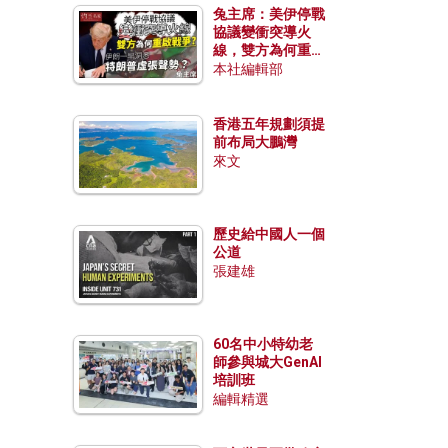
兔主席：美伊停戰
協議變衝突導火
線，雙方為何重啟
戰爭？伊朗一早洞
本社編輯部
悉特朗普虛張聲
勢？
香港五年規劃須提
前布局大鵬灣
來文
歷史給中國人一個
公道
張建雄
60名中小特幼老
師參與城大GenAI
培訓班
編輯精選