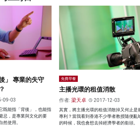
後」 專業的失守
免費早餐
？
主播光環的租值消散
5-09-03
作者:
梁天卓
2017-12-03
它既能指「背後」，也能指
其實，將主播光環的租值消散掉又何止是
避忌，是專業與文化的要
專利？當我看到香港不少學者教授隨便亂
自然使用。
的時候，我也會想去掉經濟學者的銜頭。