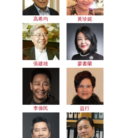
高希均
黃珍妮
張建雄
廖書蘭
李偉民
益行