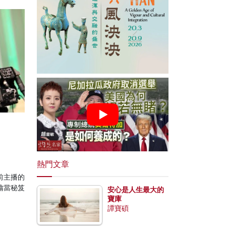
熱門文章
前主播的
噏當秘笈
安心是人生最大的
寶庫
譚寶碩