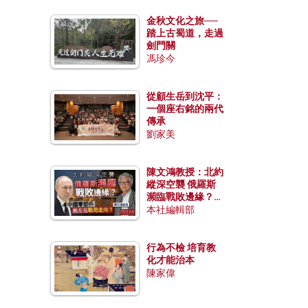
金秋文化之旅──
踏上古蜀道，走過
劍門關
馮珍今
從顧生岳到沈平：
一個座右銘的兩代
傳承
劉家美
陳文鴻教授：北約
縱深空襲 俄羅斯
瀕臨戰敗邊緣？中
國零部件能左右戰
本社編輯部
局走向？
行為不檢 培育教
化才能治本
陳家偉