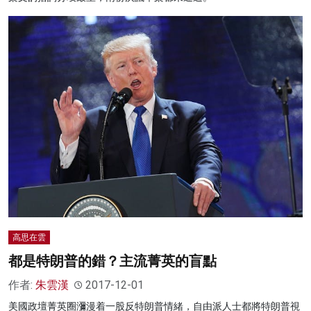
高思在雲
都是特朗普的錯？主流菁英的盲點
作者:
朱雲漢
2017-12-01
美國政壇菁英圈瀰漫着一股反特朗普情緒，自由派人士都將特朗普視