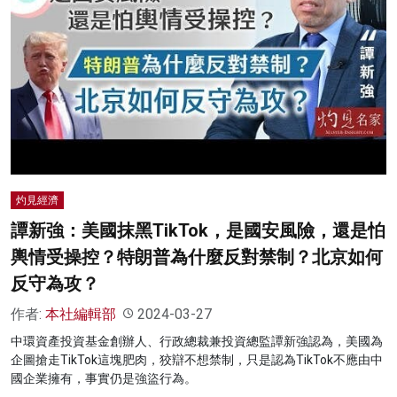
灼見經濟
譚新強：美國抹黑TikTok，是國安風險，還是怕
輿情受操控？特朗普為什麼反對禁制？北京如何
反守為攻？
作者:
本社編輯部
2024-03-27
中環資產投資基金創辦人、行政總裁兼投資總監譚新強認為，美國為
企圖搶走TikTok這塊肥肉，狡辯不想禁制，只是認為TikTok不應由中
國企業擁有，事實仍是強盜行為。