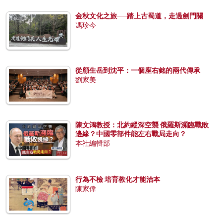
金秋文化之旅──踏上古蜀道，走過劍門關
馮珍今
從顧生岳到沈平：一個座右銘的兩代傳承
劉家美
陳文鴻教授：北約縱深空襲 俄羅斯瀕臨戰敗
邊緣？中國零部件能左右戰局走向？
本社編輯部
行為不檢 培育教化才能治本
陳家偉