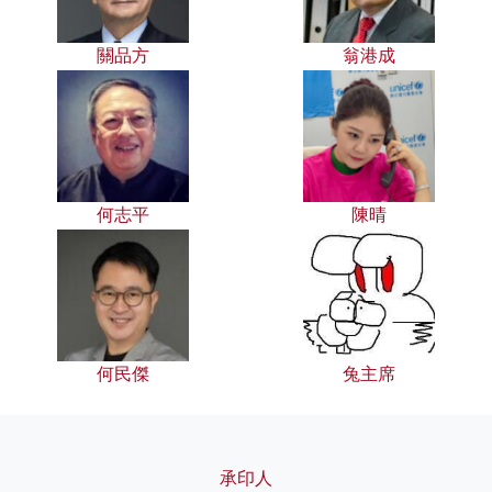
關品方
翁港成
何志平
陳晴
何民傑
兔主席
承印人