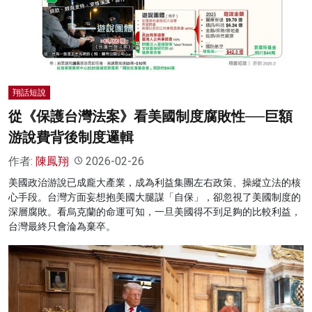
翔話短說
從《保護台灣法案》看美國制度腐敗性──巨額
游說費背後制度邏輯
作者:
陳鳳翔
2026-02-26
美國政治游說已成龐大產業，成為利益集團左右政策、操縱立法的核
心手段。台灣方面妄想抱美國大腿謀「自保」，卻忽視了美國制度的
深層腐敗。看烏克蘭的命運可知，一旦美國得不到足夠的比較利益，
台灣最終只會淪為棄卒。