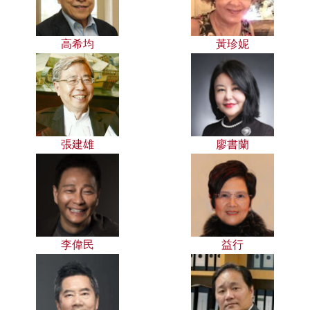
高希均
黃珍妮
張建雄
廖書蘭
李偉民
益行