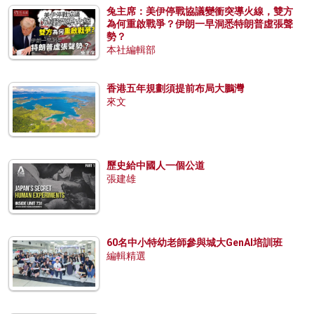
兔主席：美伊停戰協議變衝突導火線，雙方
為何重啟戰爭？伊朗一早洞悉特朗普虛張聲
勢？
本社編輯部
香港五年規劃須提前布局大鵬灣
來文
歷史給中國人一個公道
張建雄
60名中小特幼老師參與城大GenAI培訓班
編輯精選