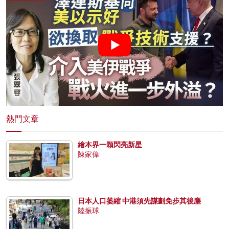
熱門文章
繪本界一顆閃亮新星
陳家偉
日本人口萎縮 中港須先謀劃免步其後塵
陸振球