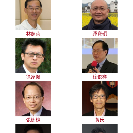
林超英
譚寶碩
徐家健
徐俊祥
張樹槐
黃氏