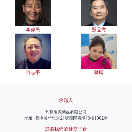
李偉民
關品方
何志平
陳晴
承印人
灼見名家傳媒有限公司
地址 : 香港黃竹坑道21號環匯廣場10樓1002室
追蹤我們的社交平台