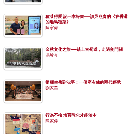
種菜得愛 記一本好書──讀吳燕青的《在香港
的離島種菜》
陳家偉
金秋文化之旅──踏上古蜀道，走過劍門關
馮珍今
從顧生岳到沈平：一個座右銘的兩代傳承
劉家美
行為不檢 培育教化才能治本
陳家偉