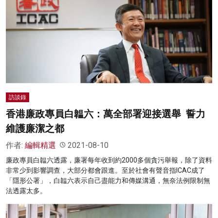
訪談錄
香港廉政專員白韞六：萬全部署迎接選舉 誓力
維護廉潔之都
作者:
編輯精選
2021-08-10
廉政專員白韞六透露，廉署每年收到約2000多個貪污舉報，除了資料
非常少到影響調查，大部分都會跟進。至於社會有聲音指ICAC成了
「隱形公署」，白韞六表示自己盡能力和傳媒溝通，無奈法例限制無
法透露太多。