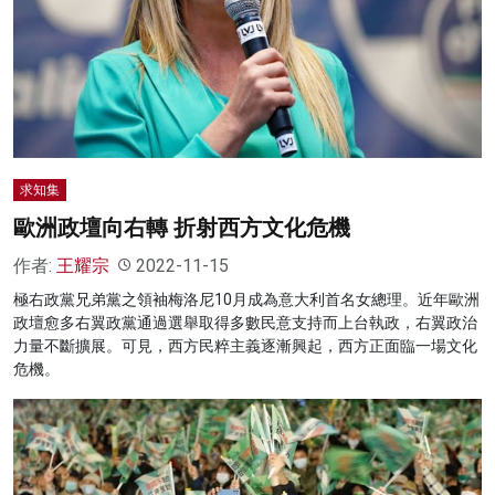
名家榜
灼見活動
關於我們
求知集
歐洲政壇向右轉 折射西方文化危機
作者:
王耀宗
2022-11-15
極右政黨兄弟黨之領袖梅洛尼10月成為意大利首名女總理。近年歐洲
政壇愈多右翼政黨通過選舉取得多數民意支持而上台執政，右翼政治
力量不斷擴展。可見，西方民粹主義逐漸興起，西方正面臨一場文化
危機。