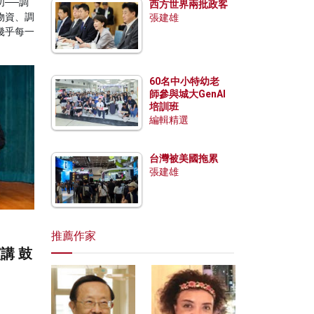
──調
西方世界兩批政客
物資、調
張建雄
幾乎每一
60名中小特幼老
師參與城大GenAI
培訓班
編輯精選
台灣被美國拖累
張建雄
推薦作家
講 鼓