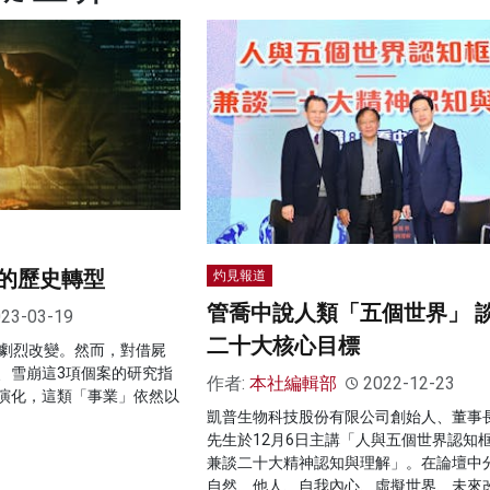
的歷史轉型
灼見報道
管喬中說人類「五個世界」 
23-03-19
二十大核心目標
已劇烈改變。然而，對借屍
、雪崩這3項個案的研究指
作者:
本社編輯部
2022-12-23
演化，這類「事業」依然以
凱普生物科技股份有限公司創始人、董事
先生於12月6日主講「人與五個世界認知框
兼談二十大精神認知與理解」。在論壇中
自然、他人、自我內心、虛擬世界、未來