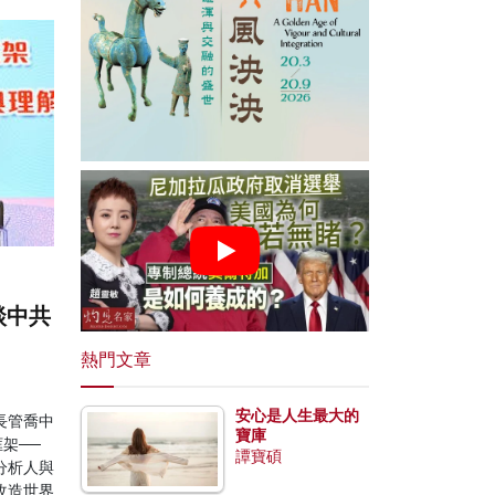
談中共
熱門文章
安心是人生最大的
長管喬中
寶庫
架──
譚寶碩
分析人與
改造世界