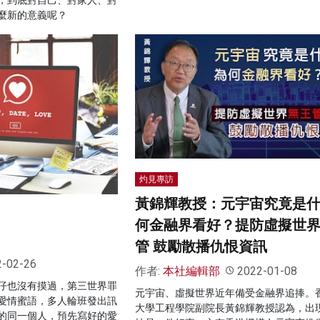
麼新的意義呢？
灼見專訪
黃錦輝教授：元宇宙究竟是什
何金融界看好？提防虛擬世
管 鼓勵散播仇恨資訊
2-02-26
作者:
本社編輯部
2022-01-08
仔也沒有摸過，第三世界罪
元宇宙、虛擬世界近年備受金融界追捧。
愛情蜜語，多人輪班發出訊
大學工程學院副院長黃錦輝教授認為，出
的同一個人，預先寫好的愛