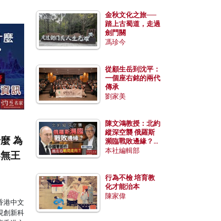
金秋文化之旅──
踏上古蜀道，走過
劍門關
馮珍今
從顧生岳到沈平：
一個座右銘的兩代
傳承
劉家美
陳文鴻教授：北約
縱深空襲 俄羅斯
麼 為
瀕臨戰敗邊緣？中
國零部件能左右戰
本社編輯部
界無王
局走向？
行為不檢 培育教
化才能治本
陳家偉
香港中文
現創新科