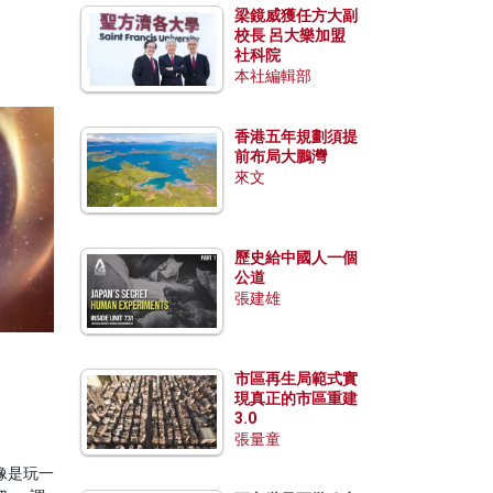
梁鏡威獲任方大副
校長 呂大樂加盟
社科院
本社編輯部
香港五年規劃須提
前布局大鵬灣
來文
歷史給中國人一個
公道
張建雄
市區再生局範式實
現真正的市區重建
3.0
張量童
像是玩一