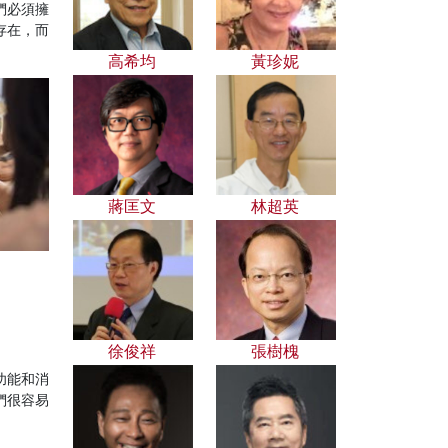
們必須擁
存在，而
高希均
黃珍妮
蔣匡文
林超英
徐俊祥
張樹槐
功能和消
們很容易