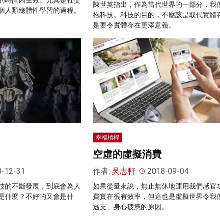
陳世英指出，作為當代世界的一部分，我
個人類總體性學習的過程。
抱科技。科技的目的，不應該是取代實體
是要令實體存在更添意義。
幸福槓桿
空虛的虛擬消費
8-12-31
作者:
吳志軒
2018-09-04
技的不斷發展，到底會為人
如果從量來說，無止無休地運用我們感官
是什麼？不好的又會是什
費實在很有效率，但這也是虛擬世界令我
透支、身心疲憊的原因。