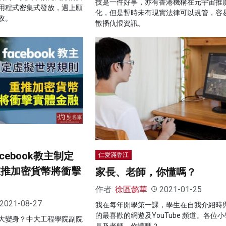
技是一件好事，亦有香港機構在元宇宙推
用程式密集式發放，遇上願
化，但是暫時未有現實法律可以規管，容
收。
散播仇恨資訊。
cebook教主制定
仁愛滿香江
重推加密貨幣將衝擊
家長、老師，你懂嗎？
作者:
徐區懿華
2021-01-25
2021-08-27
我在每年開學第一課，學生在自我介紹時
的最喜歡的網遊及YouTube 頻道。各位
大變身？中大工程學院副院
長及老師，你懂嗎？