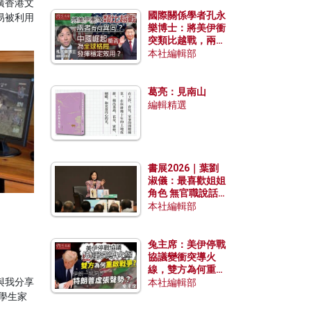
廣香港文
國際關係學者孔永
易被利用
樂博士：將美伊衝
突類比越戰，兩者
有何異同？中國崛
本社編輯部
起能否為全球格局
發揮穩定效用？
葛亮：見南山
編輯精選
書展2026｜葉劉
淑儀：最喜歡姐姐
角色 無官職說話
包袱少
本社編輯部
兔主席：美伊停戰
協議變衝突導火
線，雙方為何重啟
與我分享
戰爭？伊朗一早洞
本社編輯部
悉特朗普虛張聲
小學生家
勢？