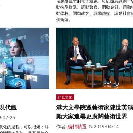
場超級巨型的電子遊戲。可以隨意調動一切
。
動抗爭群眾、調動警察、調動金錢、調動
動學校、調動政客、調動傳媒、調動社會
個角落。
灼見文化
現代觀
港大文學院邀藝術家陳世英演
勵大家追尋更廣闊藝術世界
9-07-26
作者:
編輯精選
2019-04-14
默化的過程，可以很短；耳
的時間內生效。尤其是社交