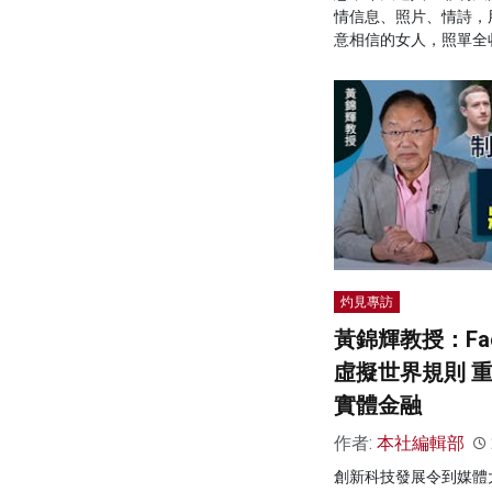
情信息、照片、情詩，
意相信的女人，照單全
灼見專訪
黃錦輝教授：Fa
虛擬世界規則 
實體金融
作者:
本社編輯部
創新科技發展令到媒體