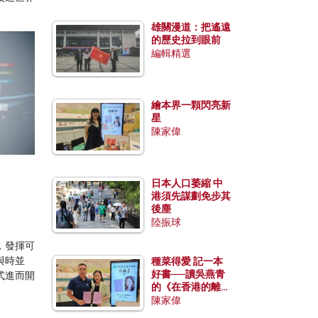
雄關漫道：把遙遠
的歷史拉到眼前
編輯精選
繪本界一顆閃亮新
星
陳家偉
日本人口萎縮 中
港須先謀劃免步其
後塵
陸振球
，發揮可
與時並
種菜得愛 記一本
好書──讀吳燕青
式進而開
的《在香港的離島
種菜》
陳家偉