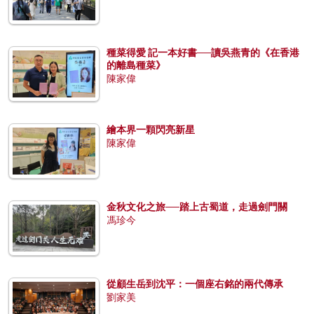
種菜得愛 記一本好書──讀吳燕青的《在香港
的離島種菜》
陳家偉
繪本界一顆閃亮新星
陳家偉
金秋文化之旅──踏上古蜀道，走過劍門關
馮珍今
從顧生岳到沈平：一個座右銘的兩代傳承
劉家美