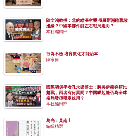
陳文鴻教授：北約縱深空襲 俄羅斯瀕臨戰敗
邊緣？中國零部件能左右戰局走向？
本社編輯部
行為不檢 培育教化才能治本
陳家偉
國際關係學者孔永樂博士：將美伊衝突類比
越戰，兩者有何異同？中國崛起能否為全球
格局發揮穩定效用？
本社編輯部
葛亮：見南山
編輯精選