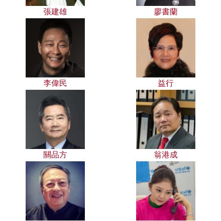
張建雄
廖書蘭
李偉民
益行
關品方
翁港成