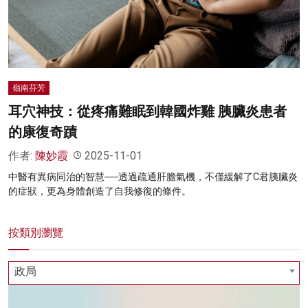
名家榜
灼見活動
關於我們
嶺南芬芳
耳穴神技：從疼痛難眠到韓國炸雞 胰臟炎患者
的康復奇蹟
作者:
陳妙霞
2025-11-01
中醫有異病同治的智慧──透過疏通肝膽氣機，不僅緩解了C君胰臟炎
的症狀，更為身體創造了自我修復的條件。
按類別瀏覽
政局