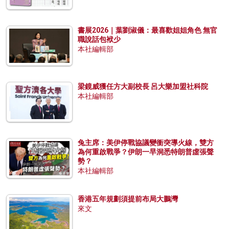
書展2026｜葉劉淑儀：最喜歡姐姐角色 無官
職說話包袱少
本社編輯部
梁鏡威獲任方大副校長 呂大樂加盟社科院
本社編輯部
兔主席：美伊停戰協議變衝突導火線，雙方
為何重啟戰爭？伊朗一早洞悉特朗普虛張聲
勢？
本社編輯部
香港五年規劃須提前布局大鵬灣
來文