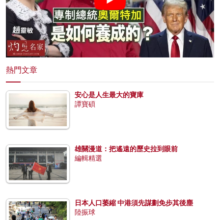
熱門文章
安心是人生最大的寶庫
譚寶碩
雄關漫道：把遙遠的歷史拉到眼前
編輯精選
日本人口萎縮 中港須先謀劃免步其後塵
陸振球