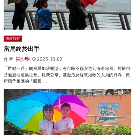
名家榜
灼見活動
關於我們
傳媒觀察
當局終於出手
作者:
崔少明
2025-10-02
「世紀一遇」颱風樺加沙襲港，有市民不顧安危到海邊追風。對於自
己過癮而連累社會、耗費公帑、甚至危及趕來拯救的人員的行為，政
府應予相應的「回報」。