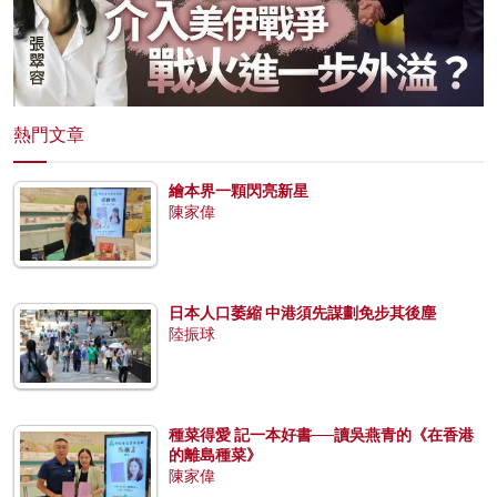
熱門文章
繪本界一顆閃亮新星
陳家偉
日本人口萎縮 中港須先謀劃免步其後塵
陸振球
種菜得愛 記一本好書──讀吳燕青的《在香港
的離島種菜》
陳家偉