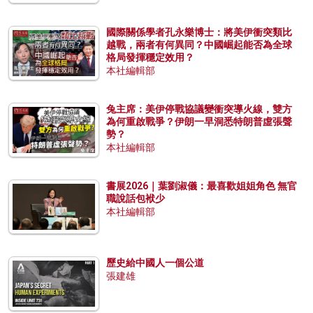
國際關係學者孔永樂博士：將美伊衝突類比
越戰，兩者有何異同？中國崛起能否為全球
格局發揮穩定效用？
本社編輯部
兔主席：美伊停戰協議變衝突導火線，雙方
為何重啟戰爭？伊朗一早洞悉特朗普虛張聲
勢？
本社編輯部
書展2026｜葉劉淑儀：最喜歡姐姐角色 無官
職說話包袱少
本社編輯部
歷史給中國人一個公道
張建雄