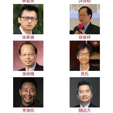
林超英
譚寶碩
徐家健
徐俊祥
張樹槐
黃氏
李偉民
關品方