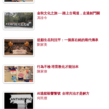
金秋文化之旅──踏上古蜀道，走過劍門關
馮珍今
從顧生岳到沈平：一個座右銘的兩代傳承
劉家美
行為不檢 培育教化才能治本
陳家偉
AI逃獄敲響警號 全球共治才是解方
何民傑