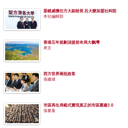
梁鏡威獲任方大副校長 呂大樂加盟社科院
本社編輯部
香港五年規劃須提前布局大鵬灣
來文
西方世界兩批政客
張建雄
市區再生局範式實現真正的市區重建3.0
張量童