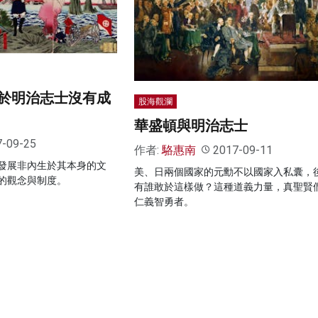
於明治志士沒有成
股海觀瀾
華盛頓與明治志士
7-09-25
作者:
駱惠南
2017-09-11
發展非內生於其本身的文
美、日兩個國家的元勳不以國家入私囊，
的觀念與制度。
有誰敢於這樣做？這種道義力量，真聖賢
仁義智勇者。