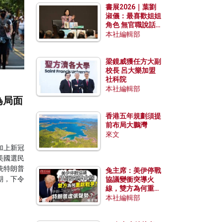
書展2026｜葉劉
淑儀：最喜歡姐姐
角色 無官職說話
包袱少
本社編輯部
梁鏡威獲任方大副
校長 呂大樂加盟
社科院
本社編輯部
為局面
香港五年規劃須提
前布局大鵬灣
來文
加上新冠
美國選民
統特朗普
兔主席：美伊停戰
期，下令
協議變衝突導火
線，雙方為何重啟
戰爭？伊朗一早洞
本社編輯部
悉特朗普虛張聲
勢？