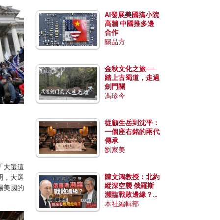
AI發展美國搞小院
高牆 中國推多邊
合作
關品方
金秋文化之旅──
踏上古蜀道，走過
劍門關
馮珍今
從顧生岳到沈平：
一個座右銘的兩代
傳承
劉家美
「大選這
陳文鴻教授：北約
明，大選
縱深空襲 俄羅斯
場美國的
瀕臨戰敗邊緣？中
國零部件能左右戰
本社編輯部
局走向？