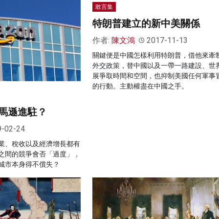
敢言集
特朗普建立的新中美關係
作者:
陳文鴻
2017-11-13
關鍵便是中國怎樣利用特朗普，借他來牽
外交政策，替中國以及一帶一路建設、世
展爭取時間和空間，也抑制美國任何軍事
的行動。主動權盡在中國之手。
馬遜進駐？
9-02-24
業、稅收以及經濟增長都有
之間的競爭會否「過度」，
城市本身得不償失？