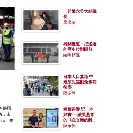
一起懷念吳大猷院
長
廖書蘭
雄關漫道：把遙遠
的歷史拉到眼前
編輯精選
日本人口萎縮 中
港須先謀劃免步其
後塵
陸振球
夠供應
種菜得愛 記一本
%，市
好書──讀吳燕青
的《在香港的離島
6%，未
種菜》
陳家偉