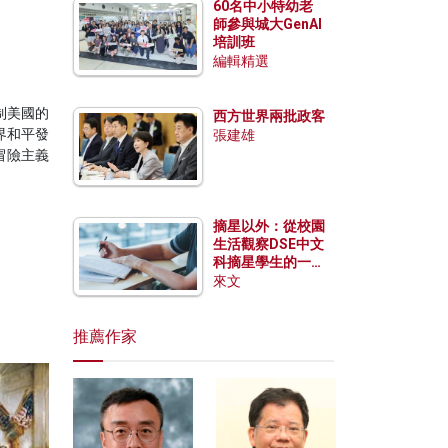
60名中小特幼老
師參與城大GenAI
培訓班
編輯精選
制美國的
西方世界兩批政客
界和平發
張建雄
冒險主義
摘星以外：從校園
生活觀察DSE中文
科摘星學生的一點
特質
來文
推薦作家