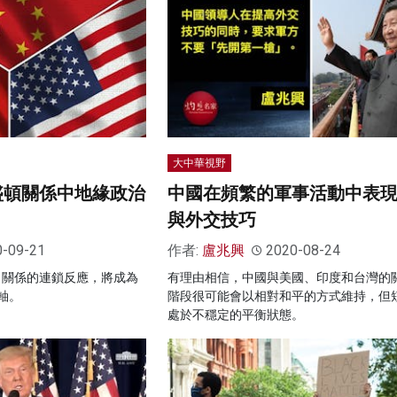
大中華視野
盛頓關係中地緣政治
中國在頻繁的軍事活動中表
與外交技巧
0-09-21
作者:
盧兆興
2020-08-24
角關係的連鎖反應，將成為
有理由相信，中國與美國、印度和台灣的
軸。
階段很可能會以相對和平的方式維持，但
處於不穩定的平衡狀態。