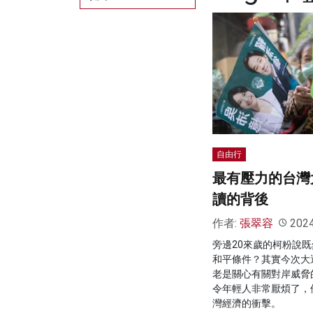
自由行
最有壓力的台灣
讀的背後
作者:
張翠容
202
旁邊20來歲的柯粉說
和平條件？其實今次大
老是關心有關對岸威脅
令年輕人非常厭煩了，
灣經濟的衝擊。