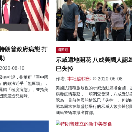
特朗普政府病態 打
國際觀
勁
示威遍地開花 八成美國人認
已失控
2020-08-10
發表社評，指華府「重中國
作者:
本社編輯部
2020-06-08
」的做法近乎「無厘頭」，
美國抗議種族歧視的示威活動席捲全國，
邏輯「極度病態」，並指美
病毒疫情蔓延，一項調查發現，八成受訪
烈競選造勢意味。
認為，目前美國的情況已「失控」。但總
認為周末在華盛頓舉行的示威人數少於預
國民警衛軍撤出首都。