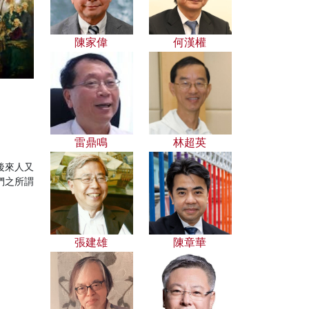
陳家偉
何漢權
雷鼎鳴
林超英
後來人又
們之所謂
張建雄
陳章華