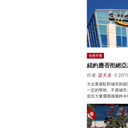
免費早餐
紐約應否拒絕亞
作者:
梁天卓
201
大企業進駐對城市的就
一定的幫助，不過城市
送出大量優惠後最終令