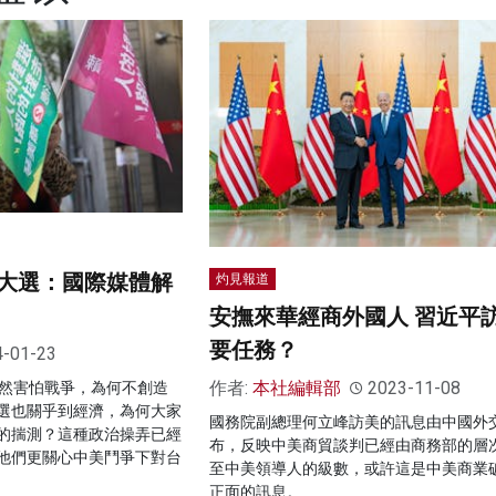
大選：國際媒體解
灼見報道
安撫來華經商外國人 習近平
要任務？
4-01-23
作者:
本社編輯部
2023-11-08
既然害怕戰爭，為何不創造
選也關乎到經濟，為何大家
國務院副總理何立峰訪美的訊息由中國外
的揣測？這種政治操弄已經
布，反映中美商貿談判已經由商務部的層
他們更關心中美鬥爭下對台
至中美領導人的級數，或許這是中美商業
正面的訊息。