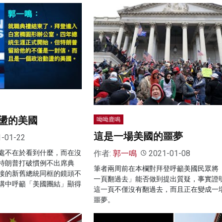
盪的美國
呦呦鹿鳴
這是一場美國的噩夢
1-01-22
作者:
郭一鳴
2021-01-08
處不在於看到什麼，而在沒
特朗普打破慣例不出席典
筆者兩周前在本欄對拜登呼籲美國民眾將
接的新舊總統同框的鏡頭不
一頁翻過去」能否做到提出質疑，事實證
講中呼籲「美國團結」顯得
這一頁不僅沒有翻過去，而且正在變成一
噩夢。