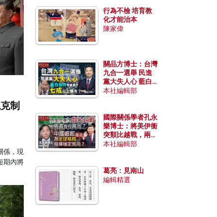
行為不檢 培育教
化才能治本
陳家偉
關品方博士：台灣
九合一選舉 民進
黨大失人心 藍白
合作有望拿下七成
本社編輯部
以上縣市？
現克制
國際關係學者孔永
樂博士：將美伊衝
突類比越戰，兩者
有何異同？中國崛
本社編輯部
關係，現
起能否為全球格局
發揮穩定效用？
短期內將
葛亮：見南山
編輯精選