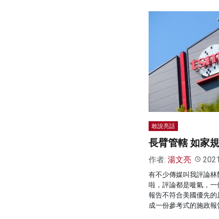
敢說亮話
長臂管轄 如家
作者:
湯文亮
202
有不少傳媒叫我評論林
啦，評論都是嘥氣，一
報告不符合美國優先的
成一份參考式的施政報