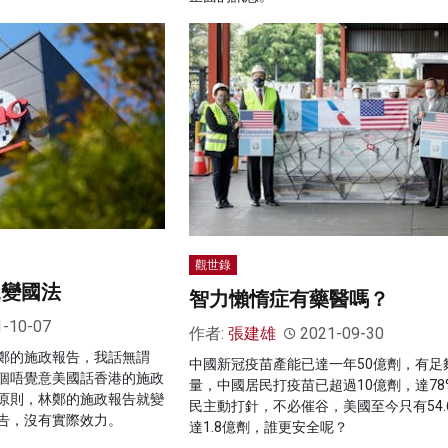
觀世錄
規變國法
智力懶惰症有藥醫嗎？
1-10-07
作者:
張建雄
2021-09-30
鄭的施政報告，我話無謂
中國新冠疫苗產能已達一年50億劑，有足
個唔覺意美國話香港的施政
量，中國居民打疫苗已超過10億劑，達78
原則，林鄭的施政報告就變
民主動打針，不必催谷，美國至今只有54.
告，沒有實際效力。
達1.8億劑，誰更安全呢？