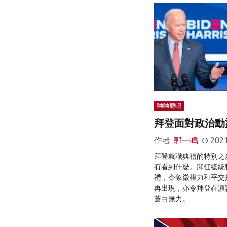
呦呦鹿鳴
拜登面對政治動
作者:
郭一鳴
202
拜登就職典禮的特別之
有看到什麼。卸任總統
禮，令象徵權力和平交
再出現，亦令拜登在演
蒼白無力。