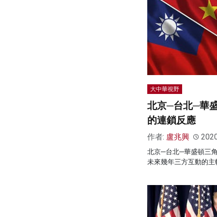
大中華視野
北京─台北─華
的連鎖反應
作者:
盧兆興
202
北京─台北─華盛頓三
未來幾年三方互動的主