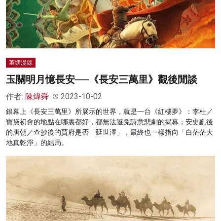
名家榜
灼見活動
關於我們
堇塘漫錄
玉關明月憶長安──《長安三萬里》觀後閒談
作者:
陳煒舜
2023-10-02
銀幕上《長安三萬里》所展示的世界，就是一台《紅樓夢》：李杜／
寶黛初會的地點在哪裏都好，都無法避免詩意悲劇的揭幕；安史亂後
的唐朝／查抄後的賈府是否「延世澤」，最終也一樣指向「白茫茫大
地真乾淨」的結局。