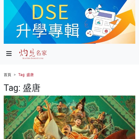
政局
教育
文化
財經
首頁
Tag: 盛唐
生活
Tag: 盛唐
健康
商業
科技
影片