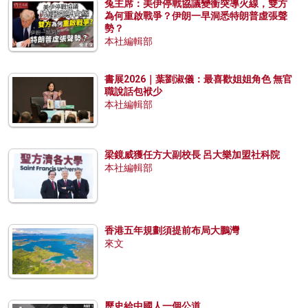
兔主席：美伊停戰協議變衝突導火線，雙方
為何重啟戰爭？伊朗一早洞悉特朗普虛張聲
勢？
本社編輯部
書展2026｜葉劉淑儀：最喜歡姐姐角色 無官
職說話包袱少
本社編輯部
梁鏡威獲任方大副校長 呂大樂加盟社科院
本社編輯部
香港五年規劃須提前布局大鵬灣
來文
歷史給中國人一個公道