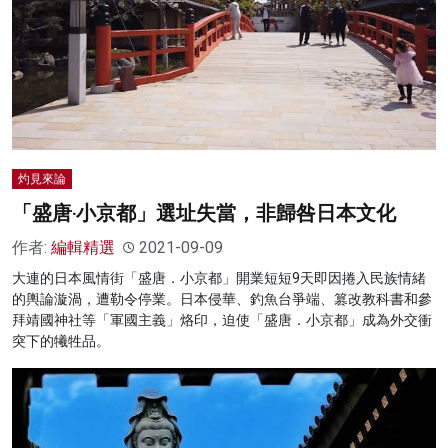
灼見來論
「盛唐‧小京都」選址失當，非歸咎日本文化
作者:
編輯精選
2021-09-09
大連的日本風情街「盛唐．小京都」開業短短9天即因捲入民族情緒
的輿論漩渦，遭勒令停業。日本侵華、釣魚台爭端、篡改教科書和參
拜靖國神社等「軍國主義」烙印，迫使「盛唐．小京都」成為外交衝
突下的犧牲品。