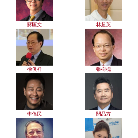
蔣匡文
林超英
徐俊祥
張樹槐
李偉民
關品方