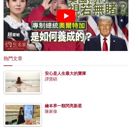
熱門文章
安心是人生最大的寶庫
譚寶碩
繪本界一顆閃亮新星
陳家偉