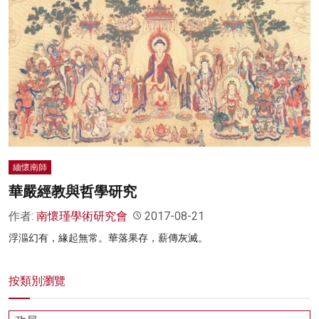
緬懷南師
華嚴經教與哲學研究
作者:
南懷瑾學術研究會
2017-08-21
浮漚幻有，緣起無常。華落果存，薪傳灰滅。
按類別瀏覽