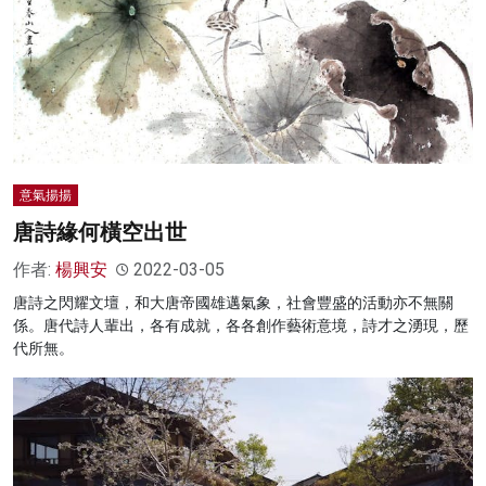
意氣揚揚
唐詩緣何橫空出世
作者:
楊興安
2022-03-05
唐詩之閃耀文壇，和大唐帝國雄邁氣象，社會豐盛的活動亦不無關
係。唐代詩人輩出，各有成就，各各創作藝術意境，詩才之湧現，歷
代所無。