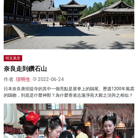
明見萬里
奈良走到鑽石山
作者:
項明生
2022-06-24
日本奈良唐招提寺的其中一個亮點是屋脊上的鴟尾。歷盡1200年風霜
的鴟吻，到底是什麼神獸？為什麼香港志蓮淨苑大殿之頂與之相似？