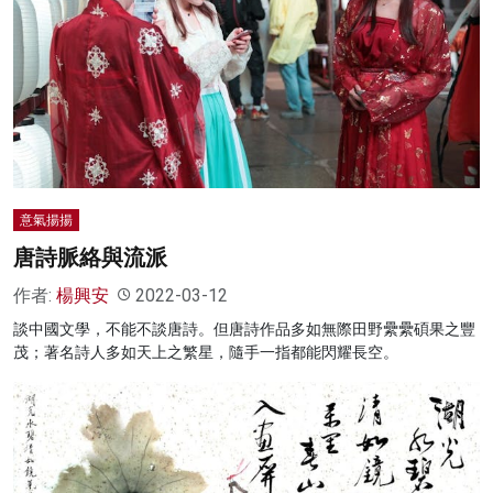
意氣揚揚
唐詩脈絡與流派
作者:
楊興安
2022-03-12
談中國文學，不能不談唐詩。但唐詩作品多如無際田野纍纍碩果之豐
茂；著名詩人多如天上之繁星，隨手一指都能閃耀長空。