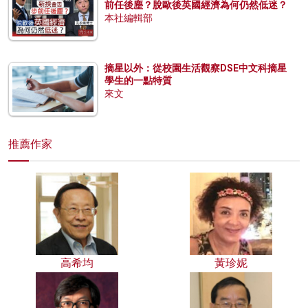
前任後塵？脫歐後英國經濟為何仍然低迷？
本社編輯部
摘星以外：從校園生活觀察DSE中文科摘星
學生的一點特質
來文
推薦作家
高希均
黃珍妮