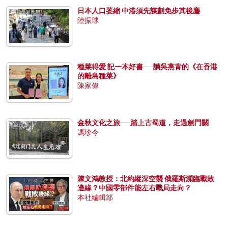
日本人口萎縮 中港須先謀劃免步其後塵
陸振球
種菜得愛 記一本好書──讀吳燕青的《在香港
的離島種菜》
陳家偉
金秋文化之旅──踏上古蜀道，走過劍門關
馮珍今
陳文鴻教授：北約縱深空襲 俄羅斯瀕臨戰敗
邊緣？中國零部件能左右戰局走向？
本社編輯部