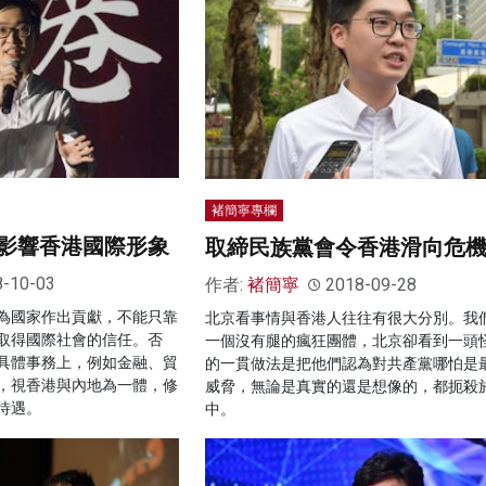
褚簡寧專欄
影響香港國際形象
取締民族黨會令香港滑向危
8-10-03
作者:
褚簡寧
2018-09-28
為國家作出貢獻，不能只靠
北京看事情與香港人往往有很大分別。我
取得國際社會的信任。否
一個沒有腿的瘋狂團體，北京卻看到一頭
具體事務上，例如金融、貿
的一貫做法是把他們認為對共產黨哪怕是
，視香港與內地為一體，修
威脅，無論是真實的還是想像的，都扼殺
待遇。
中。