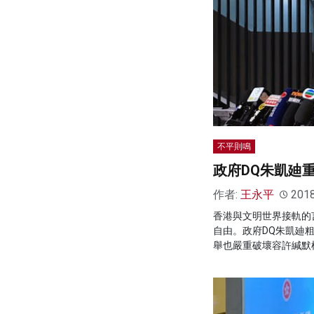
不平則鳴
政府DQ朱凱廸
作者:
王永平
201
香港與文明世界接軌的
自由。政府DQ朱凱廸
舉也嚴重破壞容許緘默