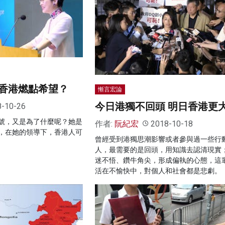
香港燃點希望？
慚言宏論
今日港獨不回頭 明日香港更
8-10-26
號，又是為了什麼呢？她是
作者:
阮紀宏
2018-10-18
，在她的領導下，香港人可
曾經受到港獨思潮影響或者參與過一些行
人，最需要的是回頭，用知識去認清現實
迷不悟、鑽牛角尖，形成偏執的心態，這
活在不愉快中，對個人和社會都是悲劇。