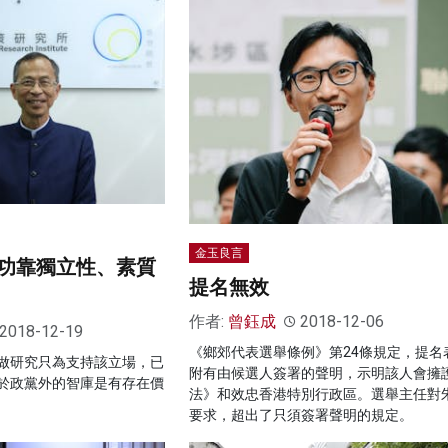
金玉良言
功靠獨立性、素質
提名無效
作者:
曾鈺成
2018-12-06
2018-12-19
《鄉郊代表選舉條例》第24條規定，提名
做研究只為支持該立場，已
附有由候選人簽署的聲明，示明該人會擁
於政黨外的智庫是有存在價
法》和效忠‪香港特別行政區‬。選舉主任對
要求，超出了只須簽署聲明的規定。