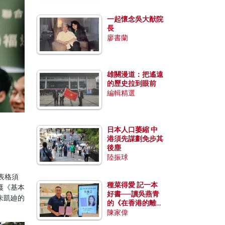
一起懷念吳大猷院
長
廖書蘭
雄關漫道：把遙遠
的歷史拉到眼前
編輯精選
日本人口萎縮 中
港須先謀劃免步其
後塵
陸振球
表格須
種菜得愛 記一本
護《基本
好書──讀吳燕青
朱凱廸的
的《在香港的離島
種菜》
陳家偉