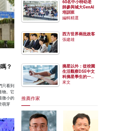
60名中小特幼老
師參與城大GenAI
培訓班
編輯精選
西方世界兩批政客
張建雄
機嗎？
摘星以外：從校園
生活觀察DSE中文
科摘星學生的一點
特質
來文
們只看到
怪物。它
最微小的
推薦作家
於萌芽