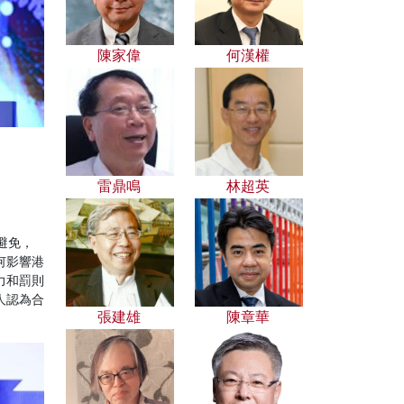
陳家偉
何漢權
雷鼎鳴
林超英
避免，
何影響港
力和罰則
人認為合
張建雄
陳章華