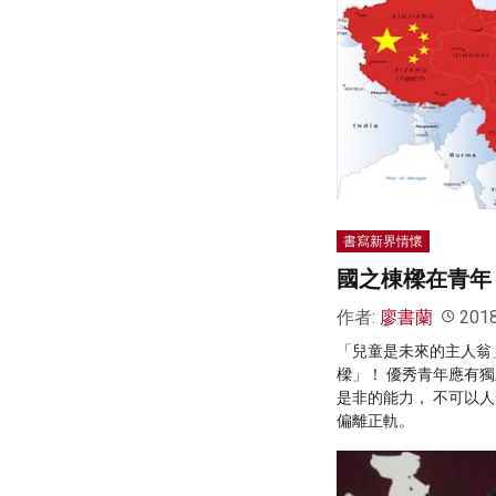
書寫新界情懷
國之棟樑在青年
作者:
廖書蘭
201
「兒童是未來的主人翁
樑」！ 優秀青年應有
是非的能力， 不可以
偏離正軌。