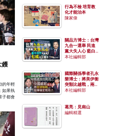
行為不檢 培育教
化才能治本
陳家偉
關品方博士：台灣
九合一選舉 民進
黨大失人心 藍白
合作有望拿下七成
本社編輯部
以上縣市？
大鑊
國際關係學者孔永
樂博士：將美伊衝
動的年輕
突類比越戰，兩者
有何異同？中國崛
本社編輯部
；如果執
起能否為全球格局
輩子都會
發揮穩定效用？
葛亮：見南山
編輯精選