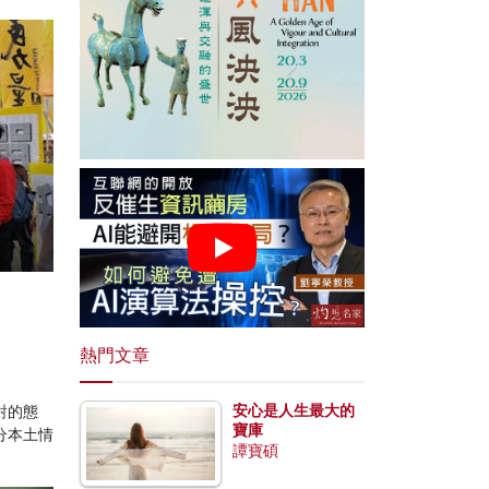
熱門文章
安心是人生最大的
對的態
寶庫
分本土情
譚寶碩