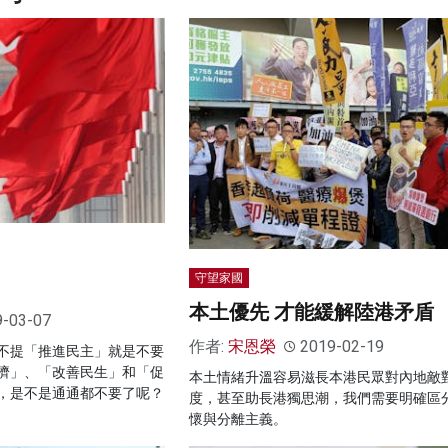
守望家國
本土優先 才能緩解陸港矛盾
9-03-07
作者:
宋恩榮
2019-02-19
不提「推進民主」就是不要
濟」、「改善民生」和「促
本土情緒升溫容易滋長本港民眾對內地敵
，是不是通通都不要了呢？
度，甚至助長港獨思潮，我們需要明確區
懷與分離主義。