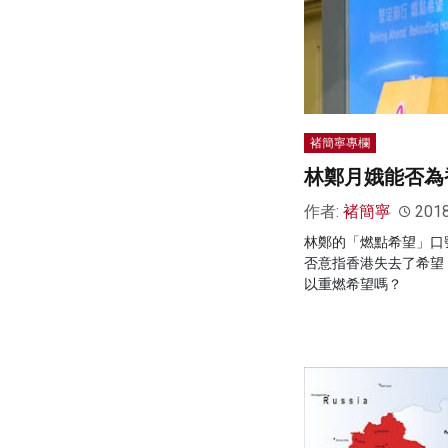
褚簡寧專欄
林鄭月娥能否為
作者:
褚簡寧
201
林鄭的「燃點希望」口
否意指香港失去了希望
以重燃希望嗎？