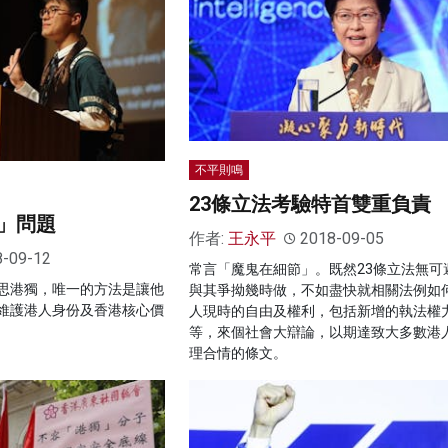
不平則鳴
23條立法考驗特首雙重負責
」問題
作者:
王永平
2018-09-05
8-09-12
常言「魔鬼在細節」。既然23條立法無可
思港獨，唯一的方法是讓他
與其爭拗幾時做，不如盡快就相關法例如
維護港人身份及香港核心價
人現時的自由及權利，包括新增的執法權
等，來個社會大辯論，以期達致大多數港
理合情的條文。