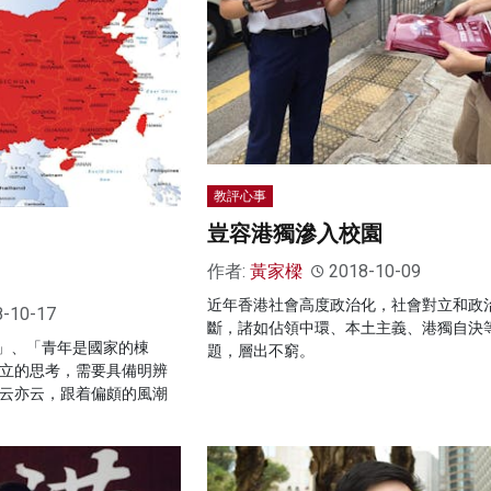
教評心事
豈容港獨滲入校園
作者:
黃家樑
2018-10-09
近年香港社會高度政治化，社會對立和政
8-10-17
斷，諸如佔領中環、本土主義、港獨自決
」、「青年是國家的棟
題，層出不窮。
獨立的思考，需要具備明辨
人云亦云，跟着偏頗的風潮