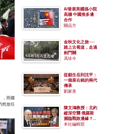
AI發展美國搞小院
高牆 中國推多邊
合作
關品方
金秋文化之旅──
踏上古蜀道，走過
劍門關
馮珍今
從顧生岳到沈平：
一個座右銘的兩代
傳承
劉家美
」，而國
仍然放任
陳文鴻教授：北約
縱深空襲 俄羅斯
瀕臨戰敗邊緣？中
國零部件能左右戰
本社編輯部
局走向？