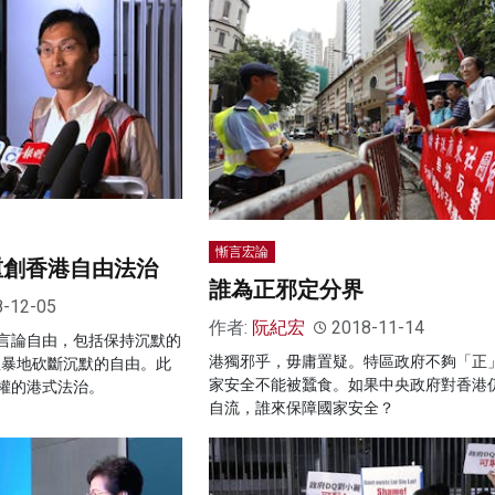
慚言宏論
重創香港自由法治
誰為正邪定分界
8-12-05
作者:
阮紀宏
2018-11-14
言論自由，包括保持沉默的
港獨邪乎，毋庸置疑。特區政府不夠「正
粗暴地砍斷沉默的自由。此
家安全不能被蠶食。如果中央政府對香港
權的港式法治。
自流，誰來保障國家安全？