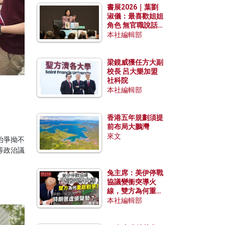
書展2026｜葉劉
淑儀：最喜歡姐姐
角色 無官職說話
包袱少
本社編輯部
梁鏡威獲任方大副
校長 呂大樂加盟
社科院
本社編輯部
香港五年規劃須提
前布局大鵬灣
來文
治爭拗不
等政治議
兔主席：美伊停戰
協議變衝突導火
線，雙方為何重啟
戰爭？伊朗一早洞
本社編輯部
悉特朗普虛張聲
勢？