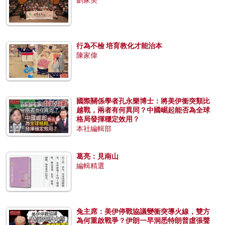
劉家美
行為不檢 培育教化才能治本
陳家偉
國際關係學者孔永樂博士：將美伊衝突類比
越戰，兩者有何異同？中國崛起能否為全球
格局發揮穩定效用？
本社編輯部
葛亮：見南山
編輯精選
兔主席：美伊停戰協議變衝突導火線，雙方
為何重啟戰爭？伊朗一早洞悉特朗普虛張聲