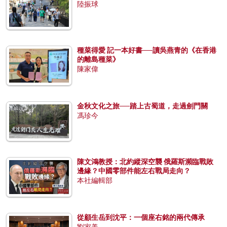
陸振球
種菜得愛 記一本好書──讀吳燕青的《在香港
的離島種菜》
陳家偉
金秋文化之旅──踏上古蜀道，走過劍門關
馮珍今
陳文鴻教授：北約縱深空襲 俄羅斯瀕臨戰敗
邊緣？中國零部件能左右戰局走向？
本社編輯部
從顧生岳到沈平：一個座右銘的兩代傳承