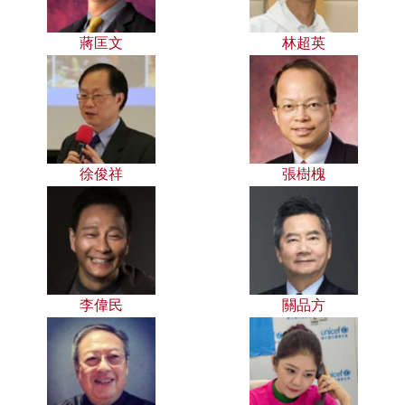
蔣匡文
林超英
徐俊祥
張樹槐
李偉民
關品方