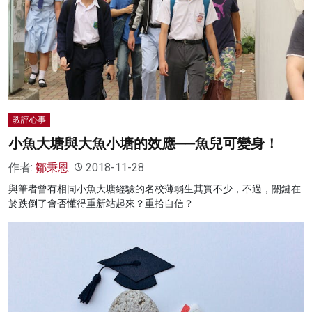
名家榜
灼見活動
關於我們
教評心事
小魚大塘與大魚小塘的效應──魚兒可變身！
作者:
鄒秉恩
2018-11-28
與筆者曾有相同小魚大塘經驗的名校薄弱生其實不少，不過，關鍵在
於跌倒了會否懂得重新站起來？重拾自信？