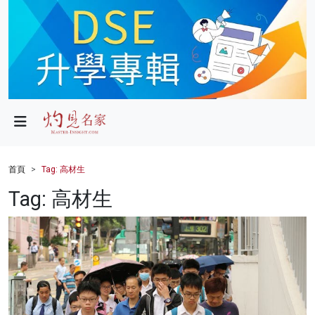
政局
教育
文化
財經
首頁
Tag: 高材生
生活
Tag: 高材生
健康
商業
科技
影片