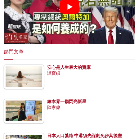
熱門文章
安心是人生最大的寶庫
譚寶碩
繪本界一顆閃亮新星
陳家偉
日本人口萎縮 中港須先謀劃免步其後塵