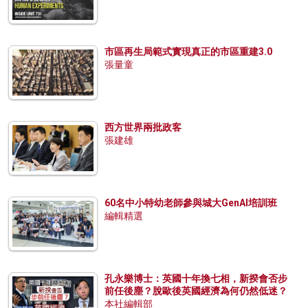
市區再生局範式實現真正的市區重建3.0
張量童
西方世界兩批政客
張建雄
60名中小特幼老師參與城大GenAI培訓班
編輯精選
孔永樂博士：英國十年換七相，新揆會否步
前任後塵？脫歐後英國經濟為何仍然低迷？
本社編輯部