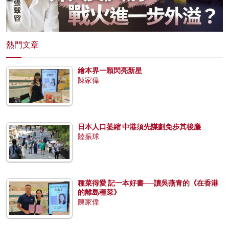
熱門文章
繪本界一顆閃亮新星
陳家偉
日本人口萎縮 中港須先謀劃免步其後塵
陸振球
種菜得愛 記一本好書──讀吳燕青的《在香港
的離島種菜》
陳家偉