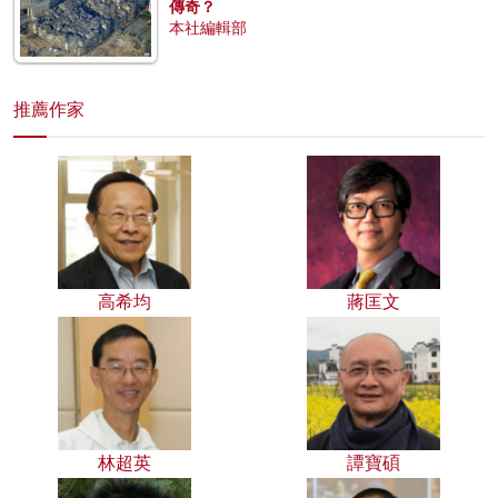
傳奇？
本社編輯部
推薦作家
高希均
蔣匡文
林超英
譚寶碩