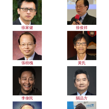
徐家健
徐俊祥
張樹槐
黃氏
李偉民
關品方