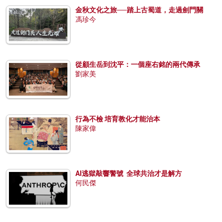
金秋文化之旅──踏上古蜀道，走過劍門關
馮珍今
從顧生岳到沈平：一個座右銘的兩代傳承
劉家美
行為不檢 培育教化才能治本
陳家偉
AI逃獄敲響警號 全球共治才是解方
何民傑