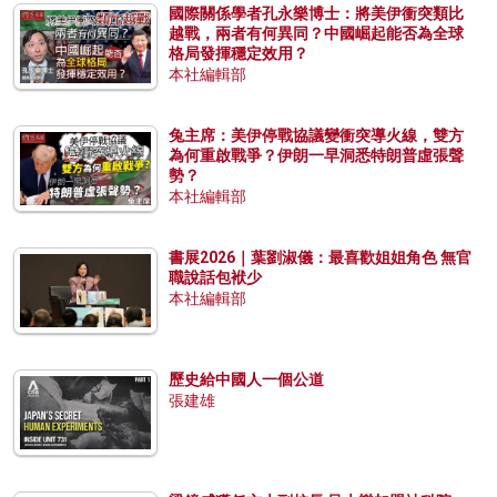
國際關係學者孔永樂博士：將美伊衝突類比
越戰，兩者有何異同？中國崛起能否為全球
格局發揮穩定效用？
本社編輯部
兔主席：美伊停戰協議變衝突導火線，雙方
為何重啟戰爭？伊朗一早洞悉特朗普虛張聲
勢？
本社編輯部
書展2026｜葉劉淑儀：最喜歡姐姐角色 無官
職說話包袱少
本社編輯部
歷史給中國人一個公道
張建雄