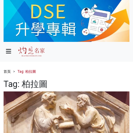
政局
教育
文化
財經
首頁
Tag: 柏拉圖
生活
Tag: 柏拉圖
健康
商業
科技
影片