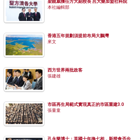
梁鏡威獲任方大副校長 呂大樂加盟社科院
本社編輯部
香港五年規劃須提前布局大鵬灣
來文
西方世界兩批政客
張建雄
市區再生局範式實現真正的市區重建3.0
張量童
孔永樂博士：英國十年換七相，新揆會否步