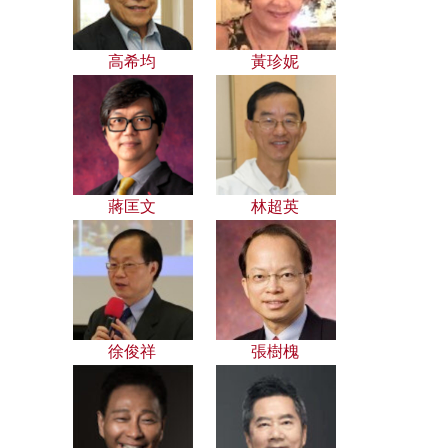
高希均
黃珍妮
蔣匡文
林超英
徐俊祥
張樹槐