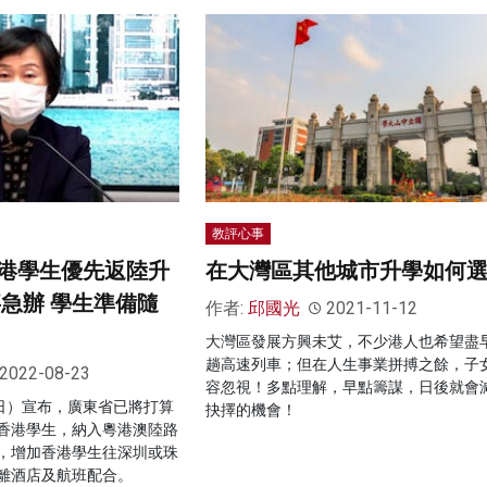
教評心事
港學生優先返陸升
在大灣區其他城市升學如何
事急辦 學生準備隨
作者:
邱國光
2021-11-12
大灣區發展方興未艾，不少港人也希望盡
趟高速列車；但在人生事業拼搏之餘，子
2022-08-23
容忽視！多點理解，早點籌謀，日後就會
3日）宣布，廣東省已將打算
抉擇的機會！
香港學生，納入粵港澳陸路
，增加香港學生往深圳或珠
離酒店及航班配合。