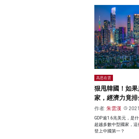
高思在雲
狠甩韓國！如果
家，經濟力竟排
作者:
朱雲漢
202
GDP逾1.6兆美元，
超越多數中型國家，這個
登上中國第一？