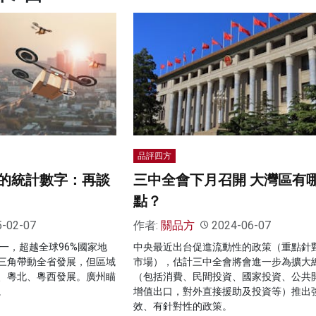
品評四方
的統計數字：再談
三中全會下月召開 大灣區有
點？
5-02-07
作者:
關品方
2024-06-07
第一，超越全球96%國家地
中央最近出台促進流動性的政策（重點針
三角帶動全省發展，但區域
市場），估計三中全會將會進一步為擴大
、粵北、粵西發展。廣州瞄
（包括消費、民間投資、國家投資、公共
。
增值出口，對外直接援助及投資等）推出
效、有針對性的政策。