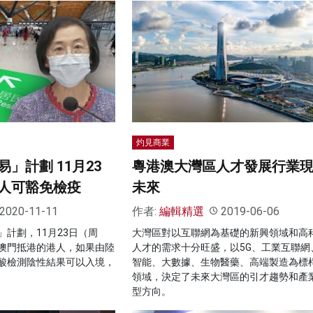
灼見商業
」計劃 11月23
粵港澳大灣區人才發展行業
人可豁免檢疫
未來
2020-11-11
作者:
編輯精選
2019-06-06
計劃，11月23日（周
大灣區對以互聯網為基礎的新興領域和高
澳門抵港的港人，如果由陸
人才的需求十分旺盛，以5G、工業互聯網
酸檢測陰性結果可以入境，
智能、大數據、生物醫藥、高端製造為標
領域，決定了未來大灣區的引才趨勢和產
型方向。