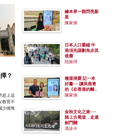
繪本界一顆閃亮新
星
陳家偉
日本人口萎縮 中
港須先謀劃免步其
後塵
陸振球
選擇？
種菜得愛 記一本
好書──讀吳燕青
的《在香港的離島
種菜》
陳家偉
早趕上這
女教育不
減少後悔
金秋文化之旅──
踏上古蜀道，走過
劍門關
馮珍今