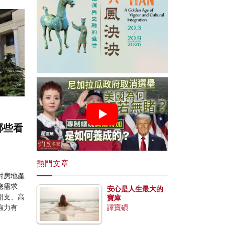
哪些看
熱門文章
對房地產
總需求
安心是人生最大的
開支、高
寶庫
強力有
譚寶碩