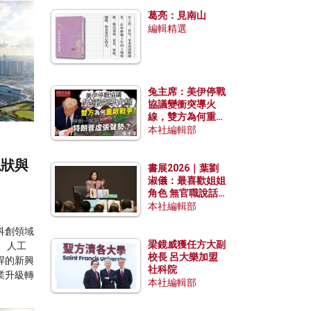
發揮穩定效用？
葛亮：見南山
編輯精選
兔主席：美伊停戰
協議變衝突導火
線，雙方為何重啟
戰爭？伊朗一早洞
本社編輯部
悉特朗普虛張聲
勢？
現狀與
書展2026｜葉劉
淑儀：最喜歡姐姐
角色 無官職說話
包袱少
本社編輯部
科創領域
梁鏡威獲任方大副
、人工
校長 呂大樂加盟
桿的新興
社科院
業升級轉
本社編輯部