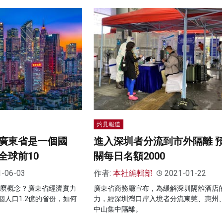
灼見報道
廣東省是一個國
進入深圳者分流到市外隔離 
全球前10
關每日名額2000
1-06-03
作者:
本社編輯部
2021-01-22
是什麼概念？廣東省經濟實力
廣東省商務廳宣布，為緩解深圳隔離酒店
人口1.2億的省份，如何
力，經深圳灣口岸入境者分流東莞、惠州
中山集中隔離。