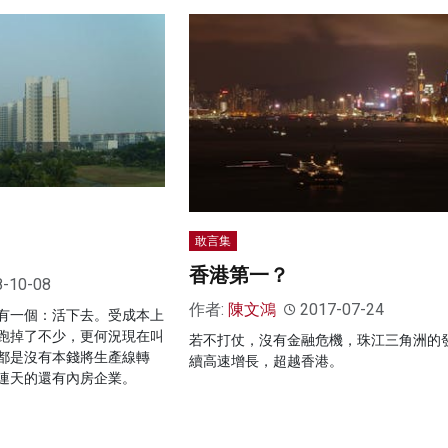
敢言集
香港第一？
8-10-08
作者:
陳文鴻
2017-07-24
有一個：活下去。受成本上
跑掉了不少，更何況現在叫
若不打仗，沒有金融危機，珠江三角洲的
都是沒有本錢將生產線轉
續高速增長，超越香港。
連天的還有內房企業。