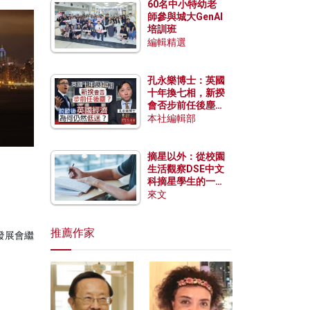
60名中小特幼老
師參與城大GenAI
培訓班
編輯精選
孔永樂博士：英國
十年換七相，新揆
會否步前任後塵？
脫歐後英國經濟為
本社編輯部
何仍然低迷？
摘星以外：從校園
生活觀察DSE中文
科摘星學生的一點
特質
來文
推薦作家
發展會繼