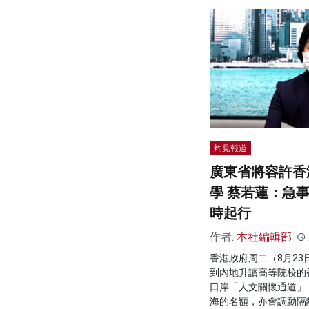
灼見報道
廣東省將容許香
學 蔡若蓮：急
時起行
作者:
本社編輯部
香港政府周二（8月2
到內地升讀高等院校的
口岸「人文關懷通道」
海的名額，亦會調動隔