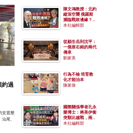
陳文鴻教授：北約
縱深空襲 俄羅斯
瀕臨戰敗邊緣？中
國零部件能左右戰
本社編輯部
局走向？
從顧生岳到沈平：
一個座右銘的兩代
傳承
劉家美
行為不檢 培育教
化才能治本
預約過
陳家偉
國際關係學者孔永
樂博士：將美伊衝
的安置壓
突類比越戰，兩者
、汕尾、
有何異同？中國崛
本社編輯部
起能否為全球格局