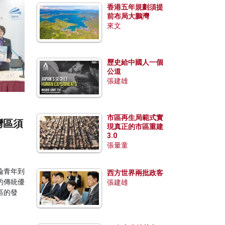
香港五年規劃須提
前布局大鵬灣
來文
歷史給中國人一個
公道
張建雄
市區再生局範式實
灣區須
現真正的市區重建
3.0
張量童
論青年到
西方世界兩批政客
的傳統優
張建雄
區的發