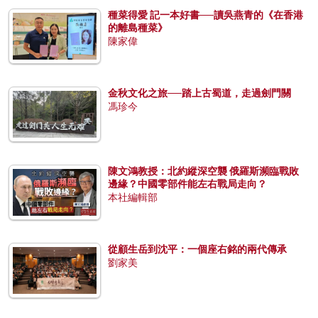
種菜得愛 記一本好書──讀吳燕青的《在香港
的離島種菜》
陳家偉
金秋文化之旅──踏上古蜀道，走過劍門關
馮珍今
陳文鴻教授：北約縱深空襲 俄羅斯瀕臨戰敗
邊緣？中國零部件能左右戰局走向？
本社編輯部
從顧生岳到沈平：一個座右銘的兩代傳承
劉家美