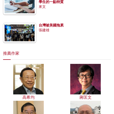
學生的一點特質
來文
台灣被美國拖累
張建雄
推薦作家
高希均
蔣匡文