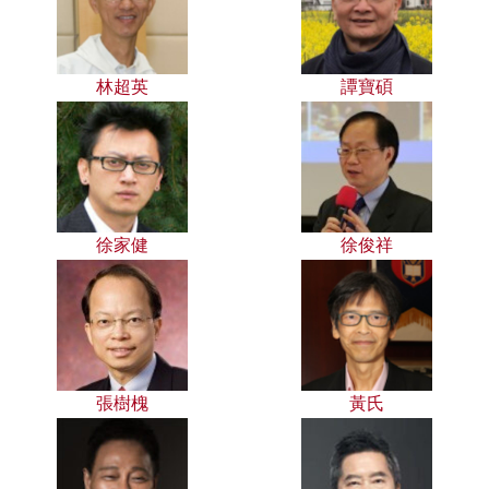
林超英
譚寶碩
徐家健
徐俊祥
張樹槐
黃氏