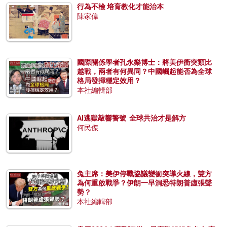
行為不檢 培育教化才能治本
陳家偉
國際關係學者孔永樂博士：將美伊衝突類比
越戰，兩者有何異同？中國崛起能否為全球
格局發揮穩定效用？
本社編輯部
AI逃獄敲響警號 全球共治才是解方
何民傑
兔主席：美伊停戰協議變衝突導火線，雙方
為何重啟戰爭？伊朗一早洞悉特朗普虛張聲
勢？
本社編輯部