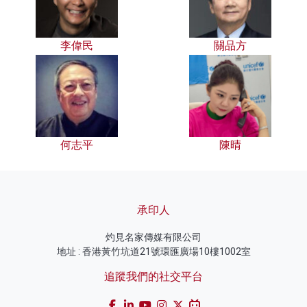
李偉民
關品方
何志平
陳晴
承印人
灼見名家傳媒有限公司
地址 : 香港黃竹坑道21號環匯廣場10樓1002室
追蹤我們的社交平台