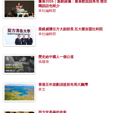
書展2026｜葉劉淑儀：最喜歡姐姐角色 無官
職說話包袱少
本社編輯部
梁鏡威獲任方大副校長 呂大樂加盟社科院
本社編輯部
歷史給中國人一個公道
張建雄
香港五年規劃須提前布局大鵬灣
來文
西方世界兩批政客