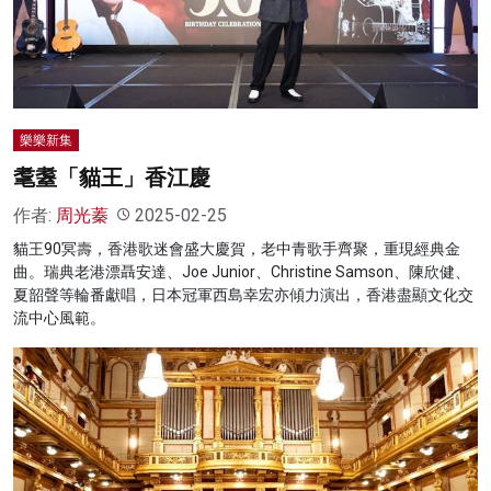
名家榜
灼見活動
關於我們
樂樂新集
耄耋「貓王」香江慶
作者:
周光蓁
2025-02-25
貓王90冥壽，香港歌迷會盛大慶賀，老中青歌手齊聚，重現經典金
曲。瑞典老港漂聶安達、Joe Junior、Christine Samson、陳欣健、
夏韶聲等輪番獻唱，日本冠軍西島幸宏亦傾力演出，香港盡顯文化交
流中心風範。