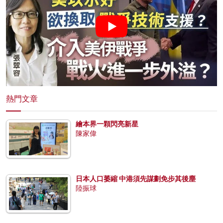
熱門文章
繪本界一顆閃亮新星
陳家偉
日本人口萎縮 中港須先謀劃免步其後塵
陸振球