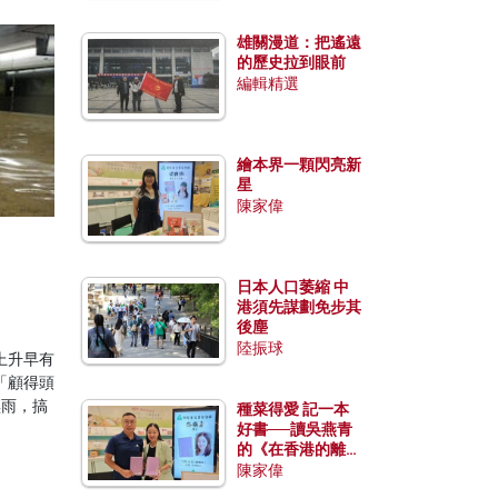
雄關漫道：把遙遠
的歷史拉到眼前
編輯精選
繪本界一顆閃亮新
星
陳家偉
日本人口萎縮 中
港須先謀劃免步其
後塵
陸振球
上升早有
「顧得頭
黑雨，搞
種菜得愛 記一本
。
好書──讀吳燕青
的《在香港的離島
種菜》
陳家偉