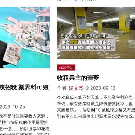
敢說亮話
收租業主的噩夢
辣招稅 業界料可短
作者:
湯文亮
2023-09-13
今次真係人算不如天算，不少業主對利息
準備，最有效策略就是降低借貸比率，但
2023-10-25
來腳反筋」，估唔到 10 號風球之後又有
稅率是財政重要收入來源，
到有不少出租單位出現漏水及水浸等情况
，而樓市辣招稅的作用是壓抑
數十億元，所以股票印花稅
稅的減幅只能有限，否則對