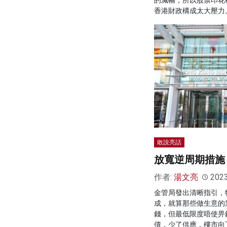
香港財政構成太大壓力
敢說亮話
放寬逆周期措施
作者:
湯文亮
202
金管局發出清晰指引，
成，就算那些做生意的
錢，但最低限度唔使畀
債，少了供應，樓市向