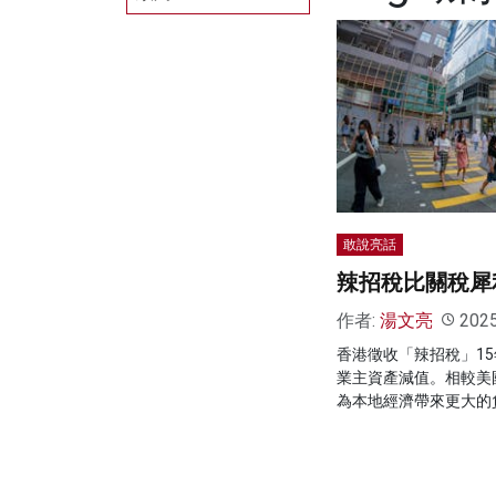
敢說亮話
辣招稅比關稅犀
作者:
湯文亮
202
香港徵收「辣招稅」1
業主資產減值。相較美
為本地經濟帶來更大的