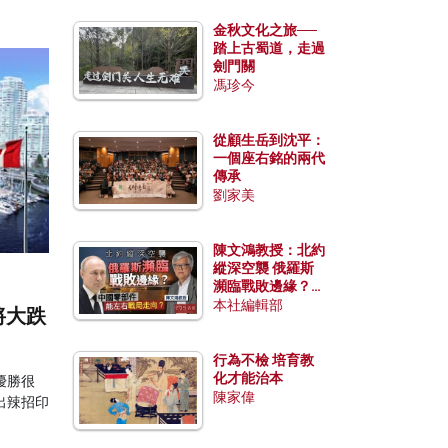
金秋文化之旅──
踏上古蜀道，走過
劍門關
馮珍今
從顧生岳到沈平：
一個座右銘的兩代
傳承
劉家美
陳文鴻教授：北約
縱深空襲 俄羅斯
瀕臨戰敗邊緣？中
國零部件能左右戰
本社編輯部
將大跌
局走向？
行為不檢 培育教
化才能治本
優勝很
陳家偉
出辣招印