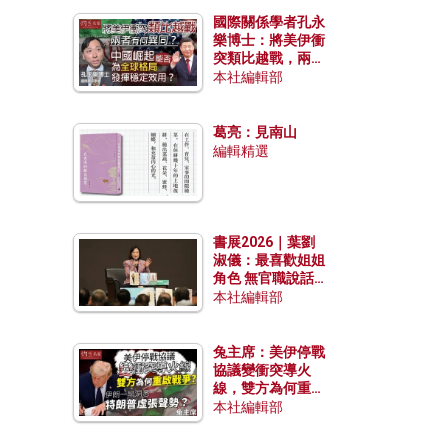
國際關係學者孔永
樂博士：將美伊衝
突類比越戰，兩者
有何異同？中國崛
本社編輯部
起能否為全球格局
發揮穩定效用？
葛亮：見南山
編輯精選
書展2026｜葉劉
淑儀：最喜歡姐姐
角色 無官職說話
包袱少
本社編輯部
兔主席：美伊停戰
協議變衝突導火
線，雙方為何重啟
戰爭？伊朗一早洞
本社編輯部
悉特朗普虛張聲
勢？