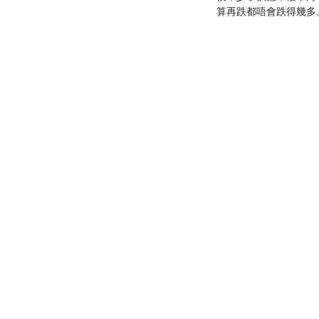
算再跌都唔會跌得幾多