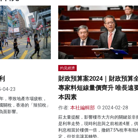
灼見經濟
利
財政預算案2024｜財政預算
專家料短線量價齊升 唯長遠
5-04-23
本因素
5年，導致地產市場疲軟，
國關稅，香港的「辣招稅」
作者:
本社編輯部
2024-02-28
負面影響。
莊太量提醒，影響樓市大方向的關鍵並非
是利率走勢，現時利息與之前相差4厘，供
利息相當於樓價一倍，撤銷7.5%稅率有助
定，但並非讓其轉勢。