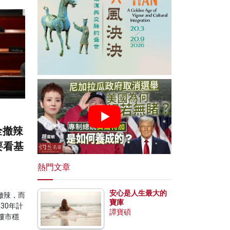
全撤辣
要看基
熱門文章
安心是人生最大的
撤辣，而
寶庫
30年計
譚寶碩
樓市穩