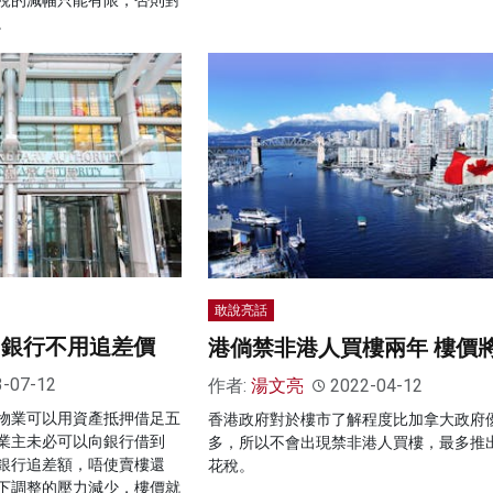
。
敢說亮話
 銀行不用追差價
港倘禁非港人買樓兩年 樓價
3-07-12
作者:
湯文亮
2022-04-12
物業可以用資產抵押借足五
香港政府對於樓市了解程度比加拿大政府
業主未必可以向銀行借到
多，所以不會出現禁非港人買樓，最多推
銀行追差額，唔使賣樓還
花稅。
下調整的壓力減少，樓價就