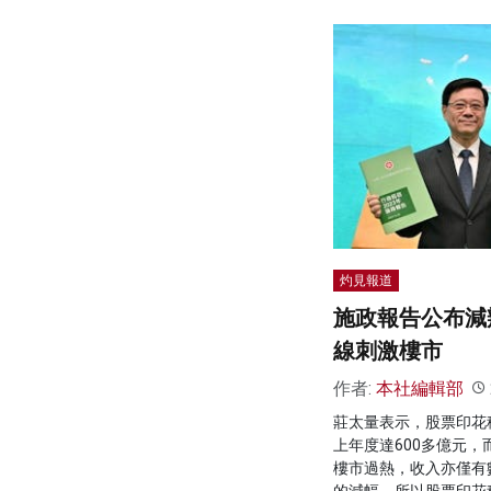
灼見報道
施政報告公布減
線刺激樓市
作者:
本社編輯部
莊太量表示，股票印花
上年度達600多億元
樓市過熱，收入亦僅有
的減幅，所以股票印花