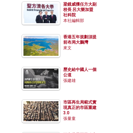
梁鏡威獲任方大副
校長 呂大樂加盟
社科院
本社編輯部
香港五年規劃須提
前布局大鵬灣
來文
歷史給中國人一個
公道
張建雄
市區再生局範式實
現真正的市區重建
3.0
張量童