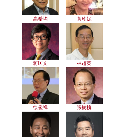
高希均
黃珍妮
蔣匡文
林超英
徐俊祥
張樹槐