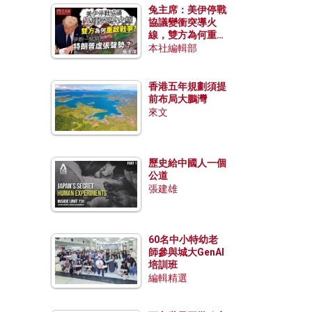
兔主席：美伊停戰
協議變衝突導火
線，雙方為何重啟
戰爭？伊朗一早洞
本社編輯部
悉特朗普虛張聲
勢？
香港五年規劃須提
前布局大鵬灣
來文
歷史給中國人一個
公道
張建雄
60名中小特幼老
師參與城大GenAI
培訓班
編輯精選