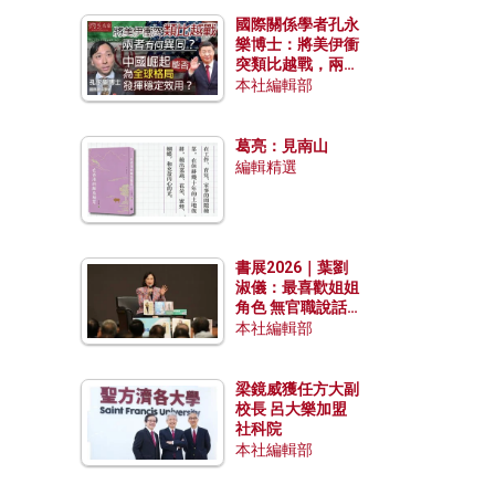
國際關係學者孔永
樂博士：將美伊衝
突類比越戰，兩者
有何異同？中國崛
本社編輯部
起能否為全球格局
發揮穩定效用？
葛亮：見南山
編輯精選
書展2026｜葉劉
淑儀：最喜歡姐姐
角色 無官職說話
包袱少
本社編輯部
梁鏡威獲任方大副
校長 呂大樂加盟
社科院
本社編輯部