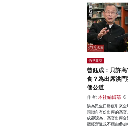
灼見專訪
曾鈺成：只許高
食？為出席洪門
個公道
作者:
本社編輯部
洪為民生日爆疫引來全
頭指向有份出席的高官
成卻認為，高官出席合
廳經營違規不應由參加