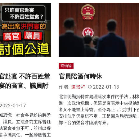
齊物論
官赴宴 不許百姓堂
官員陪酒何時休
宴的高官、議員討
作者:
陳景祥
2022-01-13
北京明顯挺特首處理這次事件的手法，林
過一次政治危機，但這是否表示中央挺她
2022-01-17
者又不能畫上等號。至今為止，北京對下
城恐慌，社會各界紛紛將矛
安排似乎仍舉棋不定，正是因為局勢迷離
、議員。立法會前主席曾鈺
鄭下台的聲音才陸續有來。
法聚會並無不可，並指出餐
者承擔責任。一起聽聽曾主