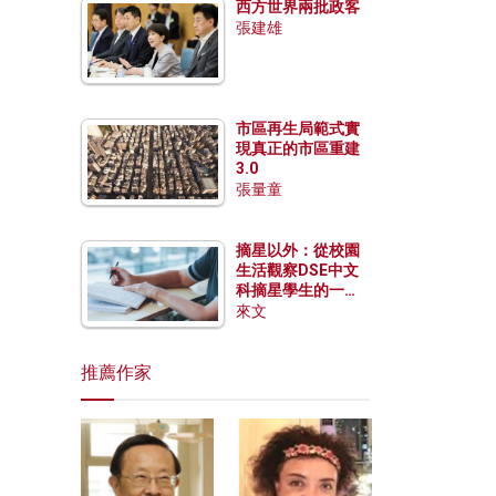
西方世界兩批政客
張建雄
市區再生局範式實
現真正的市區重建
3.0
張量童
摘星以外：從校園
生活觀察DSE中文
科摘星學生的一點
特質
來文
推薦作家