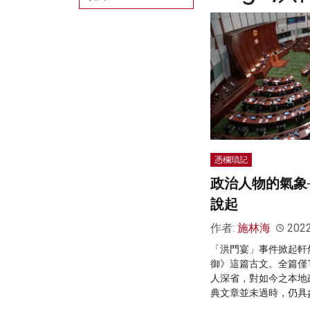
憑欄瑣記
政治人物的氣象
說起
作者:
施林海
202
「洪門宴」事件掀起軒
御》這篇古文。全篇僅
人深省，對如今之本地政
典文章並未過時，仍具