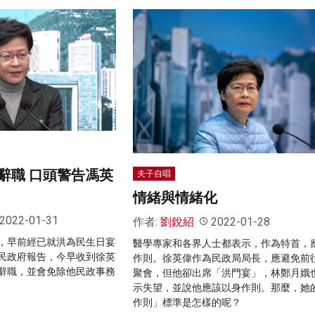
辭職 口頭警告馮英
夫子自唱
情緒與情緒化
2022-01-31
作者:
劉銳紹
2022-01-28
，早前經已就洪為民生日宴
醫學專家和各界人士都表示，作為特首，
民政府報告，今早收到徐英
作則。徐英偉作為民政局局長，應避免前
辭職，並會免除他民政事務
聚會，但他卻出席「洪門宴」，林鄭月娥
示失望，並說他應該以身作則。那麼，她
作則」標準是怎樣的呢？