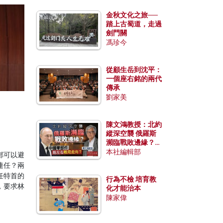
金秋文化之旅──
踏上古蜀道，走過
劍門關
馮珍今
從顧生岳到沈平：
一個座右銘的兩代
傳承
劉家美
陳文鴻教授：北約
縱深空襲 俄羅斯
瀕臨戰敗邊緣？中
國零部件能左右戰
本社編輯部
鄭可以避
局走向？
連任？兩
任特首的
行為不檢 培育教
，要求林
化才能治本
陳家偉