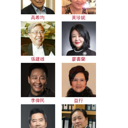
高希均
黃珍妮
張建雄
廖書蘭
李偉民
益行