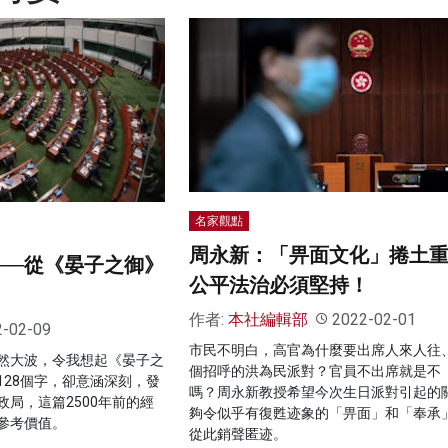
名家觀點
周永新：「畀面文化」捲土
──從《晏子之御》
公平法治必須堅持！
作者:
本社編輯部
2022-02-01
2-02-09
市民不明白，高官為什麼要出席人來人往
然大波，令我想起《晏子之
個招呼的洪為民派對？官員不出席就是不
128個字，卻意涵深刻，發
嗎？周永新教授希望今次生日派對引起的
局，這篇2500年前的經
夠令似乎有復甦迹象的「畀面」和「奉承
參考價值。
從此銷聲匿迹。