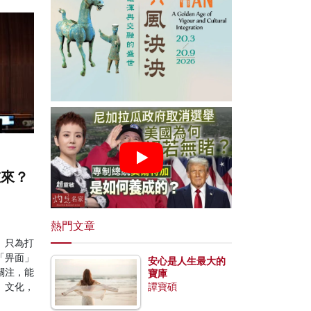
重來？
熱門文章
、只為打
「畀面」
安心是人生最大的
關注，能
寶庫
」文化，
譚寶碩