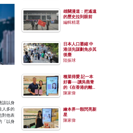
雄關漫道：把遙遠
的歷史拉到眼前
編輯精選
日本人口萎縮 中
港須先謀劃免步其
後塵
陸振球
種菜得愛 記一本
好書──讀吳燕青
的《在香港的離島
種菜》
陳家偉
應該以身
往人多的
繪本界一顆閃亮新
星
也對他表
陳家偉
的「以身